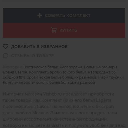
СОБРАТЬ КОМПЛЕКТ
КУПИТЬ
Категории:
Эротическое белье
,
Распродажа
,
Большие размеры
,
Бренд Casmir
,
Комплекты эротического белья
,
Распродажа со
скидкой 10%
,
Эротическое белье больших размеров
,
Лиф + трусики
,
Комплекты эротического белья большого размера
Интернет-магазин Vishco.ru предлагает приобрести
такие товары, как Комплект нижнего белья Lagerta
производителя Casmir по выгодной цене с быстрой
доставкой по Москве. В нашем каталоге представлен
широкий ассортимент качественной продукции,
которую вы можете заказать и получить удобным для вас