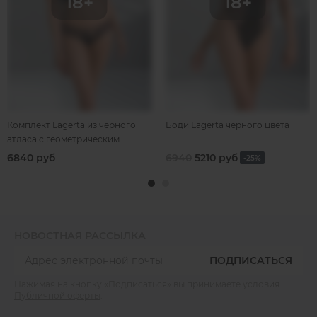
Комплект Lagerta из черного
Боди Lagerta черного цвета
атласа с геометрическим
узором
6840 руб
6940
5210 руб
-25%
НОВОСТНАЯ РАССЫЛКА
ПОДПИСАТЬСЯ
Нажимая на кнопку «Подписаться» вы принимаете условия
Публичной оферты
.