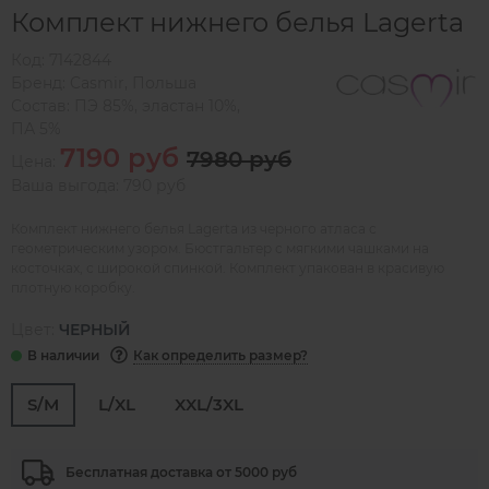
Комплект нижнего белья Lagerta
Код:
7142844
Бренд:
Casmir
,
Польша
Состав:
ПЭ 85%, эластан 10%,
ПА 5%
7190 руб
7980 руб
Цена:
Ваша выгода: 790 руб
Комплект нижнего белья Lagerta из черного атласа с
геометрическим узором. Бюстгальтер с мягкими чашками на
косточках, с широкой спинкой. Комплект упакован в красивую
плотную коробку.
Цвет:
ЧЕРНЫЙ
Как определить размер?
S/M
L/XL
XXL/3XL
Бесплатная доставка от 5000 руб