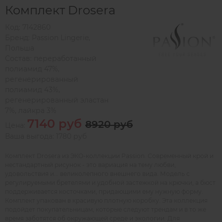
Комплект Drosera
Код:
7142860
Бренд:
Passion Lingerie
,
Польша
Состав:
переработанный
полиамид 47%,
регенерированный
полиамид 43%,
регенерированный эластан
7%, лайкра 3%
7140 руб
8920 руб
Цена:
Ваша выгода: 1780 руб
Комплект Drosera из ЭКО-коллекции Passion. Современный крой и
нестандартный рисунок - это вариация на тему любви,
удовольствия и... великолепного внешнего вида. Модель с
регулируемыми бретелями и удобной застежкой на крючки, а бюст
поддерживается косточками, придающими ему нужную форму.
Комплект упакован в красивую плотную коробку. Эта коллекция
подойдет покупательницам, которые следуют трендам и в то же
время заботятся об окружающей среде и экологии. Для