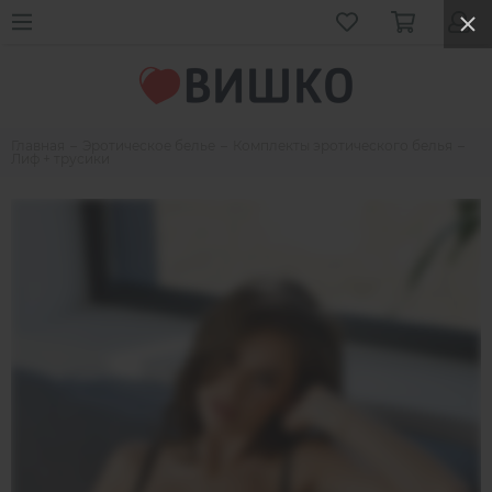
Главная
Эротическое белье
Комплекты эротического белья
Лиф + трусики