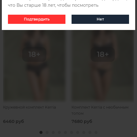
что Вы старше 18 лет, чтобы посмотреть
Подтвердить
Нет
Кружевной комплект Kerria
Комплект Kerria с необычным
топом
6460 руб
7680 руб