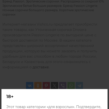
Бренд Passion
,
Эротические сорочки
,
Распродажа со скидкой 10%
,
Эротическое белье больших размеров
,
Бренд Passion Lingerie
,
Ночные сорочки большого размера
,
Короткие эротические
сорочки
Интернет-магазин Vishco.ru предлагает приобрести
такие товары, как Утонченная сорочка Drosera
производителя Passion Lingerie по выгодной цене с
быстрой доставкой по Москве. В нашем каталоге
представлен широкий ассортимент качественной
продукции, которую вы можете заказать и получить
удобным для вас способом в любом городе России,
Беларуси и Казахстана, для этого ознакомьтесь с
информацией о
доставке
.
18+
Похожие товары
Этот товар категории «для взрослых». Подтвердите,