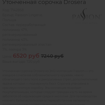
Утонченная сорочка Drosera
Код:
7142858
Бренд:
Passion Lingerie
,
Польша
Состав:
переработанный
полиамид 47%,
регенерированный
полиамид 43%,
регенерированный эластан
7%, лайкра 3%
6520 руб
7240 руб
Цена:
Ваша выгода: 720 руб
Утонченная сорочка Drosera из ЭКО-коллекции Passion — это
изящное сочетание соблазнительного кружева, нежно
облегающего тело тюля и декоративных стреп, дополнительная
задача которых — подчеркнуть бюст. Сорочка упакована в
красивую плотную коробку. Эта коллекция подойдет
покупательницам, которые следуют трендам и в то же время
заботятся об окружающей среде и экологии. Для производства
нижнего белья использованы переработанные материалы,
подтвержденные соответствующими международными