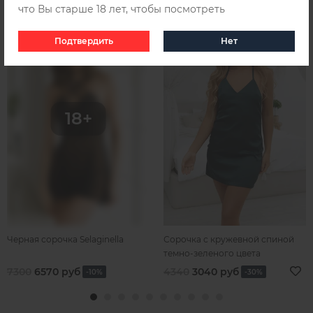
что Вы старше 18 лет, чтобы посмотреть
SALE 10
SALE 30
Подтвердить
Нет
Черная сорочка Selaginella
Сорочка с кружевной спиной
темно-зеленого цвета
7300
6570 руб
4340
3040 руб
-10%
-30%