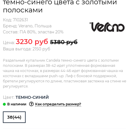
темно-синего цвета с золотыми
полосками
Код:
7102631
Бренд:
Verano
,
Польша
Состав:
ПА 80%, эластан 20%
3230 руб
5380 руб
Цена:
Ваша выгода: 2150 руб
Раздельный купальник Candela темно-синего цвета с золотыми
полосками. В размерах 38-42 идет уплотненная формованная
чашка на косточках, в размерах 44-46 идет формованная чашка на
косточках с вкладышами push-up. Лиф с боковой поддержкой,
бретели регулируются по длине, пластиковая застежка на спине не
регулируется.
Цвет:
ТЕМНО-СИНИЙ
Как определить размер?
38(44)