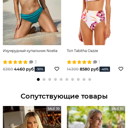
Изумрудный купальник Noelia
Топ Tabitha Oazze
3
1
6360
4460 руб
14300
8580 руб
-30%
-40%
Сопутствующие товары
SALE 30
SALE 50