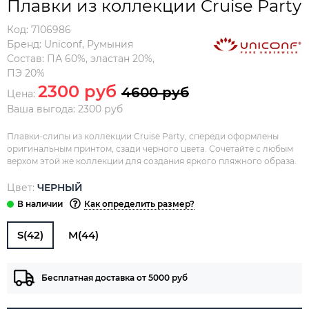
Плавки из коллекции Cruise Party
Код:
7106986
Бренд:
Uniconf
,
Румыния
Состав:
ПА 60%, эластан 20%,
ПЭ 20%
2300 руб
4600 руб
Цена:
Ваша выгода: 2300 руб
Плавки-слипы из коллекции Cruise Party, спереди оформлены
оригинальным принтом, сзади черного цвета. Сочетайте с любым
верхом этой же коллекции для создания яркого пляжного образа.
Цвет:
ЧЕРНЫЙ
Как определить размер?
S(42)
M(44)
Бесплатная доставка от 5000 руб