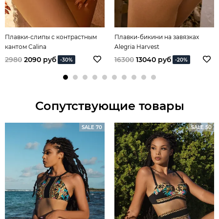
Плавки-слипы с контрастным
Плавки-бикини на завязках
кантом Calina
Alegria Harvest
2980
2090 руб
16300
13040 руб
-30%
-20%
Сопутствующие товары
SALE 70
SALE 50