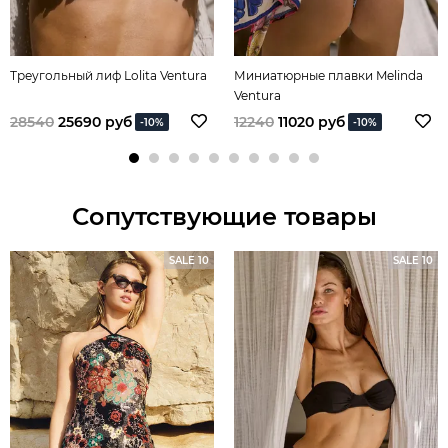
Треугольный лиф Lolita Ventura
Миниатюрные плавки Melinda
Ventura
28540
25690 руб
12240
11020 руб
-10%
-10%
Сопутствующие товары
SALE 10
SALE 10