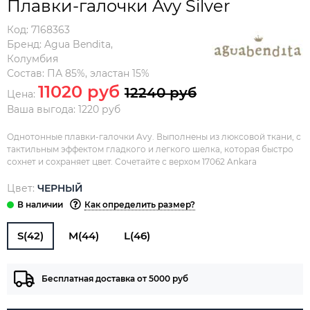
Плавки-галочки Avy Silver
Код:
7168363
Бренд:
Agua Bendita
,
Колумбия
Состав:
ПА 85%, эластан 15%
11020 руб
12240 руб
Цена:
Ваша выгода: 1220 руб
Однотонные плавки-галочки Avy. Выполнены из люксовой ткани, с
тактильным эффектом гладкого и легкого шелка, которая быстро
сохнет и сохраняет цвет. Сочетайте с верхом 17062 Ankara
Цвет:
ЧЕРНЫЙ
Как определить размер?
S(42)
M(44)
L(46)
Бесплатная доставка от 5000 руб