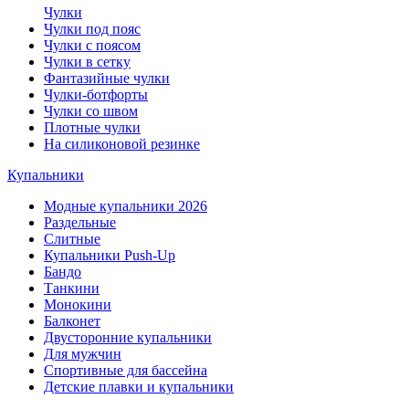
Чулки
Чулки под пояс
Чулки с поясом
Чулки в сетку
Фантазийные чулки
Чулки-ботфорты
Чулки со швом
Плотные чулки
На силиконовой резинке
Купальники
Модные купальники 2026
Раздельные
Слитные
Купальники Push-Up
Бандо
Танкини
Монокини
Балконет
Двусторонние купальники
Для мужчин
Спортивные для бассейна
Детские плавки и купальники