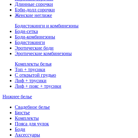
Длинные сорочки
Бэби-долл сорочки
Женские неглиже
Бодистокинги и комбинезоны
Боди-сетка
Боди-комбинезоны
Бодистокинги
Эротические боди
Эротические комбинезоны
Комплекты белья
Топ + трусики
С открытой грудью
Лиф + трусики
Лиф + пояс + трусики
Нижнее белье
Свадебное белье
Бюстье
Комплекты
Пояса для чулок
Боди
Аксессуары