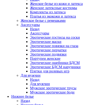
Женское белье из кожи и латекса
Женские латексные костюмы
Комплекты из латекса
Платья из экокожи и латекса
Женское белье с ремешками
Аксессуары
Назад
Аксессуары
Эротические пэстисы на соски
Эротические маски
Эротические повязки на глаза
Эротические перчатки
Эротические подвязки
Портупеи женские
Эротические ошейники БДСМ
Эротические БДСМ наручники
Плетки для ролевых игр
Для мужчин
Назад
Для мужчин
Мужские эротические трусы
Мужские эротические боди
Нижнее белье
Назад
Нижнее белье