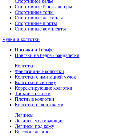
Спортивное белье
Спортивные бюстгальтеры
Спортивные топы
Спортивные леггинсы
Спортивные шорты
Спортивные комплекты
Чулки и колготки
Носочки и Гольфы
Повязки на бедра / бандалетки
Колготки
Фантазийные колготки
Колготки с имитацией чулок
Колготки в сеточку
Корректирующие колготки
Тонкие колготки
Плотные колготки
Колготки с шортиками
Легинсы
Легинсы утягивающие
Легинсы под кожу
Высокие легинсы