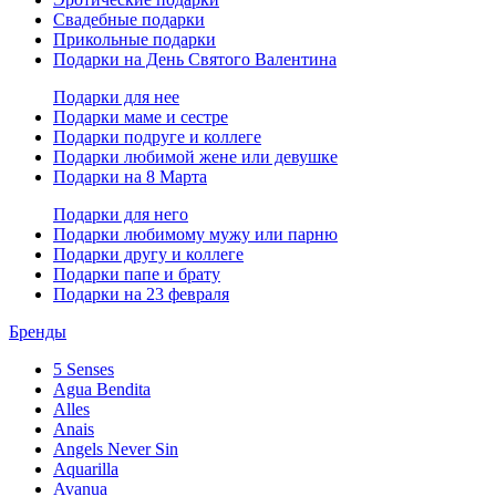
Свадебные подарки
Прикольные подарки
Подарки на День Святого Валентина
Подарки для нее
Подарки маме и сестре
Подарки подруге и коллеге
Подарки любимой жене или девушке
Подарки на 8 Марта
Подарки для него
Подарки любимому мужу или парню
Подарки другу и коллеге
Подарки папе и брату
Подарки на 23 февраля
Бренды
5 Senses
Agua Bendita
Alles
Anais
Angels Never Sin
Aquarilla
Avanua