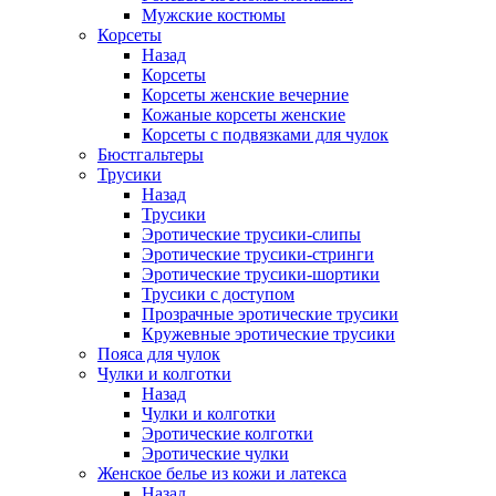
Мужские костюмы
Корсеты
Назад
Корсеты
Корсеты женские вечерние
Кожаные корсеты женские
Корсеты с подвязками для чулок
Бюстгальтеры
Трусики
Назад
Трусики
Эротические трусики-слипы
Эротические трусики-стринги
Эротические трусики-шортики
Трусики с доступом
Прозрачные эротические трусики
Кружевные эротические трусики
Пояса для чулок
Чулки и колготки
Назад
Чулки и колготки
Эротические колготки
Эротические чулки
Женское белье из кожи и латекса
Назад