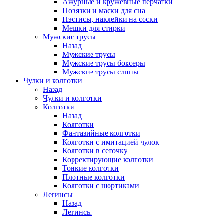
Ажурные и кружевные перчатки
Повязки и маски для сна
Пэстисы, наклейки на соски
Мешки для стирки
Мужские трусы
Назад
Мужские трусы
Мужские трусы боксеры
Мужские трусы слипы
Чулки и колготки
Назад
Чулки и колготки
Колготки
Назад
Колготки
Фантазийные колготки
Колготки с имитацией чулок
Колготки в сеточку
Корректирующие колготки
Тонкие колготки
Плотные колготки
Колготки с шортиками
Легинсы
Назад
Легинсы