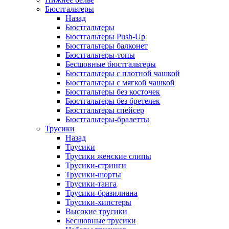
Бюстгальтеры
Назад
Бюстгальтеры
Бюстгальтеры Push-Up
Бюстгальтеры балконет
Бюстгальтеры-топы
Бесшовные бюстгальтеры
Бюстгальтеры с плотной чашкой
Бюстгальтеры с мягкой чашкой
Бюстгальтеры без косточек
Бюстгальтеры без бретелек
Бюстгальтеры спейсер
Бюстгальтеры-бралетты
Трусики
Назад
Трусики
Трусики женские слипы
Трусики-стринги
Трусики-шорты
Трусики-танга
Трусики-бразилиана
Трусики-хипстеры
Высокие трусики
Бесшовные трусики