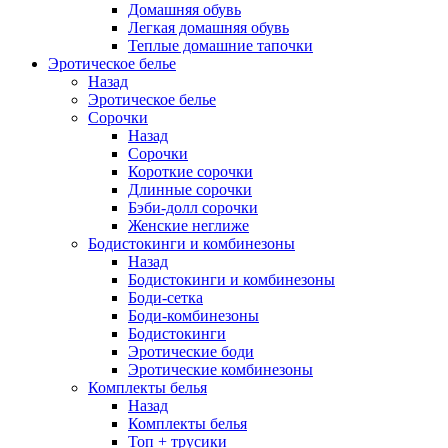
Домашняя обувь
Легкая домашняя обувь
Теплые домашние тапочки
Эротическое белье
Назад
Эротическое белье
Сорочки
Назад
Сорочки
Короткие сорочки
Длинные сорочки
Бэби-долл сорочки
Женские неглиже
Бодистокинги и комбинезоны
Назад
Бодистокинги и комбинезоны
Боди-сетка
Боди-комбинезоны
Бодистокинги
Эротические боди
Эротические комбинезоны
Комплекты белья
Назад
Комплекты белья
Топ + трусики