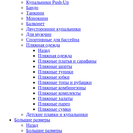
Купальники Push-Up
Бандо
Танкини
Монокини
Балконет
Двусторонние купальники
Для мужчин
Спортивные для бассейна
Пляжная одежда
Назад
Пляжная одежда
Пляжные платья и сарафаны
Пляжные шорты
Пляжные туники
Пляжные юбки
Пляжные топы и рубашки
Пляжные комбинезоны
Пляжные комплекты
Пляжные халаты
Пляжные парео
Пляжные сумки
Детские плавки и купальники
Большие размеры
Назад
Большие размеры