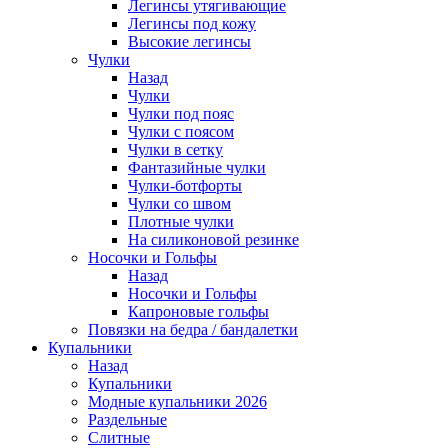
Легинсы утягивающие
Легинсы под кожу
Высокие легинсы
Чулки
Назад
Чулки
Чулки под пояс
Чулки с поясом
Чулки в сетку
Фантазийные чулки
Чулки-ботфорты
Чулки со швом
Плотные чулки
На силиконовой резинке
Носочки и Гольфы
Назад
Носочки и Гольфы
Капроновые гольфы
Повязки на бедра / бандалетки
Купальники
Назад
Купальники
Модные купальники 2026
Раздельные
Слитные