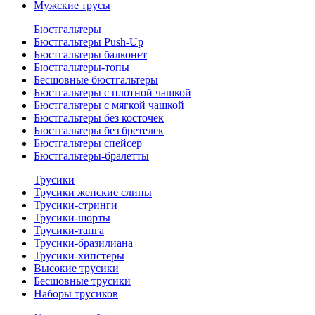
Мужские трусы
Бюстгальтеры
Бюстгальтеры Push-Up
Бюстгальтеры балконет
Бюстгальтеры-топы
Бесшовные бюстгальтеры
Бюстгальтеры с плотной чашкой
Бюстгальтеры с мягкой чашкой
Бюстгальтеры без косточек
Бюстгальтеры без бретелек
Бюстгальтеры спейсер
Бюстгальтеры-бралетты
Трусики
Трусики женские слипы
Трусики-стринги
Трусики-шорты
Трусики-танга
Трусики-бразилиана
Трусики-хипстеры
Высокие трусики
Бесшовные трусики
Наборы трусиков