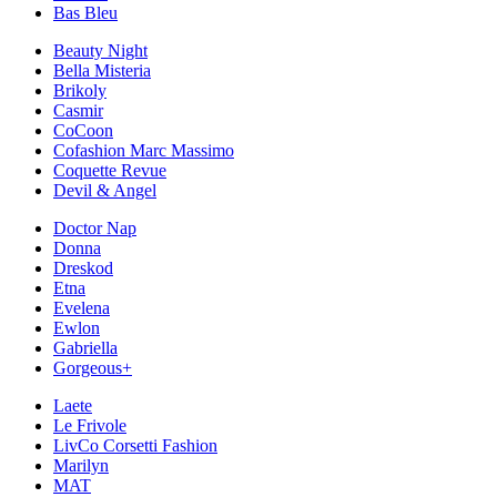
Bas Bleu
Beauty Night
Bella Misteria
Brikoly
Casmir
CoCoon
Cofashion Marc Massimo
Coquette Revue
Devil & Angel
Doctor Nap
Donna
Dreskod
Etna
Evelena
Ewlon
Gabriella
Gorgeous+
Laete
Le Frivole
LivCo Corsetti Fashion
Marilyn
MAT