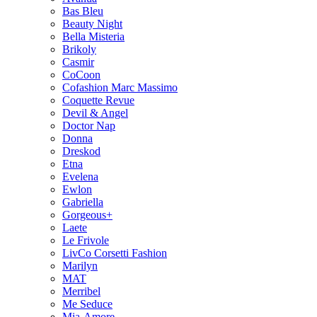
Bas Bleu
Beauty Night
Bella Misteria
Brikoly
Casmir
CoCoon
Cofashion Marc Massimo
Coquette Revue
Devil & Angel
Doctor Nap
Donna
Dreskod
Etna
Evelena
Ewlon
Gabriella
Gorgeous+
Laete
Le Frivole
LivCo Corsetti Fashion
Marilyn
MAT
Merribel
Me Seduce
Mia-Amore