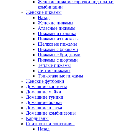
Женские нижние сорочки под платье,
комбинации
Женские пижамы
Назад
Женские пижамы
Атласные пижамы
Пижамы из хлопка
Пижамы из вискозы
Шелковые пижамы
Пижамы с брюками
Пижамы с бриджами
Пижамы с шортами
Теплые пижамы
Летние пижамы
Трикотажные пижамы
Женские футболки
Домашние костюмы
Домашние майки
Домашние туники
Домашние брюки
Домашние платья
Домашние комбинезоны
Кардиганы
Свитшоты и лонгсливы
Назад