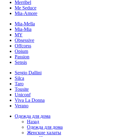
Merribel
Me Seduce
Mia-Amore
Mia-Mella
Mia-Mia
MY
Obsessive
Offcorss
Opium
Passion
Sensis
Sergio Dallini
Silca
Taro
Tousite
Uniconf
Viva La Donna
Verano
Одежда для дома
Назад
Одежда для дома
Женские халаты