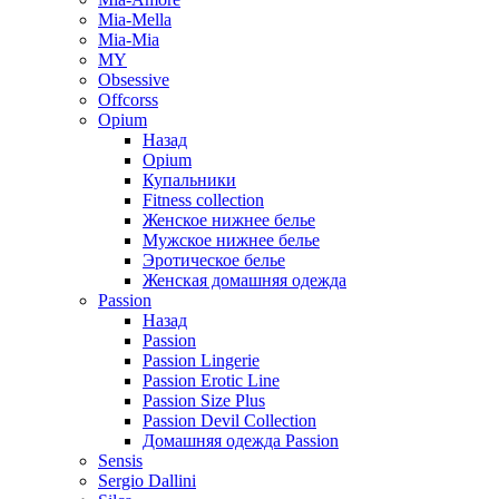
Mia-Mella
Mia-Mia
MY
Obsessive
Offcorss
Opium
Назад
Opium
Купальники
Fitness collection
Женское нижнее белье
Мужское нижнее белье
Эротическое белье
Женская домашняя одежда
Passion
Назад
Passion
Passion Lingerie
Passion Erotic Line
Passion Size Plus
Passion Devil Collection
Домашняя одежда Passion
Sensis
Sergio Dallini