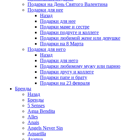
Подарки на День Святого Валентина
Подарки для нее
Назад
Подарки для нее
Подарки маме и сестре
Подарки подруге и коллеге
Подарки любимой жене или девушке
Подарки на 8 Марта
Подарки для него
Назад
Подарки для него
Подарки любимому мужу или парню
Подарки другу и коллеге
Подарки папе и брату
Подарки на 23 февраля
Бренды
Назад
Бренды
5 Senses
Agua Bendita
Alles
Anais
Angels Never Sin
Aquarilla
Avanua