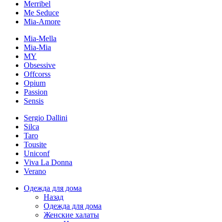
Merribel
Me Seduce
Mia-Amore
Mia-Mella
Mia-Mia
MY
Obsessive
Offcorss
Opium
Passion
Sensis
Sergio Dallini
Silca
Taro
Tousite
Uniconf
Viva La Donna
Verano
Одежда для дома
Назад
Одежда для дома
Женские халаты