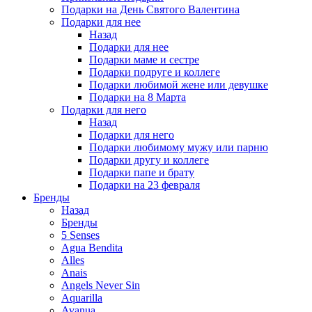
Подарки на День Святого Валентина
Подарки для нее
Назад
Подарки для нее
Подарки маме и сестре
Подарки подруге и коллеге
Подарки любимой жене или девушке
Подарки на 8 Марта
Подарки для него
Назад
Подарки для него
Подарки любимому мужу или парню
Подарки другу и коллеге
Подарки папе и брату
Подарки на 23 февраля
Бренды
Назад
Бренды
5 Senses
Agua Bendita
Alles
Anais
Angels Never Sin
Aquarilla
Avanua