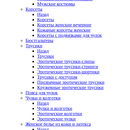
Мужские костюмы
Корсеты
Назад
Корсеты
Корсеты женские вечерние
Кожаные корсеты женские
Корсеты с подвязками для чулок
Бюстгальтеры
Трусики
Назад
Трусики
Эротические трусики-слипы
Эротические трусики-стринги
Эротические трусики-шортики
Трусики с доступом
Прозрачные эротические трусики
Кружевные эротические трусики
Пояса для чулок
Чулки и колготки
Назад
Чулки и колготки
Эротические колготки
Эротические чулки
Женское белье из кожи и латекса
Назад