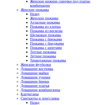
Женские нижние сорочки под платье,
комбинации
Женские пижамы
Назад
Женские пижамы
Атласные пижамы
Пижамы из хлопка
Пижамы из вискозы
Шелковые пижамы
Пижамы с брюками
Пижамы с бриджами
Пижамы с шортами
Теплые пижамы
Летние пижамы
Трикотажные пижамы
Женские футболки
Домашние костюмы
Домашние майки
Домашние туники
Домашние брюки
Домашние платья
Домашние комбинезоны
Кардиганы
Свитшоты и лонгсливы
Назад