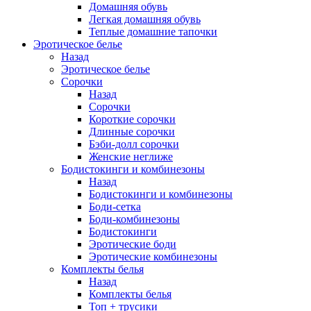
Домашняя обувь
Легкая домашняя обувь
Теплые домашние тапочки
Эротическое белье
Назад
Эротическое белье
Сорочки
Назад
Сорочки
Короткие сорочки
Длинные сорочки
Бэби-долл сорочки
Женские неглиже
Бодистокинги и комбинезоны
Назад
Бодистокинги и комбинезоны
Боди-сетка
Боди-комбинезоны
Бодистокинги
Эротические боди
Эротические комбинезоны
Комплекты белья
Назад
Комплекты белья
Топ + трусики