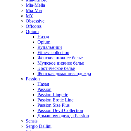
Mia-Mella
Mia-Mia
MY
Obsessive
Offcorss
Opium
Назад
Opium
Купальники
Fitness collection
Женское нижнее белье
Мужское нижнее белье
Эротическое белье
Женская домашняя одежда
Passion
Назад
Passion
Passion Lingerie
Passion Erotic Line
Passion Size Plus
Passion Devil Collection
Домашняя одежда Passion
Sensis
Sergio Dallini