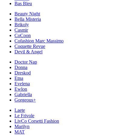
Bas Bleu
Beauty Night
Bella Misteria
Brikoly
Casmir
CoCoon
Cofashion Marc Massimo
Coquette Revue
Devil & Angel
Doctor Nap
Donna
Dreskod
Etna
Evelena
Ewlon
Gabriella
Gorgeous+
Laete
Le Frivole
LivCo Corsetti Fashion
Marilyn
MAT