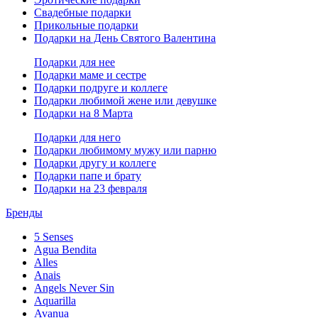
Свадебные подарки
Прикольные подарки
Подарки на День Святого Валентина
Подарки для нее
Подарки маме и сестре
Подарки подруге и коллеге
Подарки любимой жене или девушке
Подарки на 8 Марта
Подарки для него
Подарки любимому мужу или парню
Подарки другу и коллеге
Подарки папе и брату
Подарки на 23 февраля
Бренды
5 Senses
Agua Bendita
Alles
Anais
Angels Never Sin
Aquarilla
Avanua