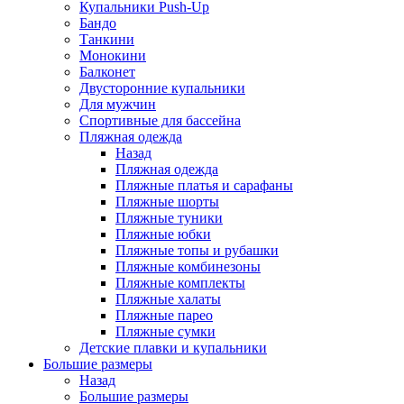
Купальники Push-Up
Бандо
Танкини
Монокини
Балконет
Двусторонние купальники
Для мужчин
Спортивные для бассейна
Пляжная одежда
Назад
Пляжная одежда
Пляжные платья и сарафаны
Пляжные шорты
Пляжные туники
Пляжные юбки
Пляжные топы и рубашки
Пляжные комбинезоны
Пляжные комплекты
Пляжные халаты
Пляжные парео
Пляжные сумки
Детские плавки и купальники
Большие размеры
Назад
Большие размеры