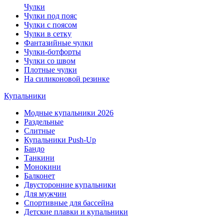
Чулки
Чулки под пояс
Чулки с поясом
Чулки в сетку
Фантазийные чулки
Чулки-ботфорты
Чулки со швом
Плотные чулки
На силиконовой резинке
Купальники
Модные купальники 2026
Раздельные
Слитные
Купальники Push-Up
Бандо
Танкини
Монокини
Балконет
Двусторонние купальники
Для мужчин
Спортивные для бассейна
Детские плавки и купальники