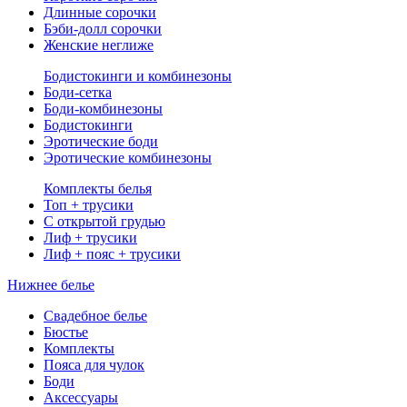
Длинные сорочки
Бэби-долл сорочки
Женские неглиже
Бодистокинги и комбинезоны
Боди-сетка
Боди-комбинезоны
Бодистокинги
Эротические боди
Эротические комбинезоны
Комплекты белья
Топ + трусики
С открытой грудью
Лиф + трусики
Лиф + пояс + трусики
Нижнее белье
Свадебное белье
Бюстье
Комплекты
Пояса для чулок
Боди
Аксессуары