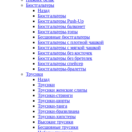
Бюстгальтеры
Назад
Бюстгальтеры
Бюстгальтеры Push-Up
Бюстгальтеры балконет
Бюстгальтеры-топы
Бесшовные бюстгальтеры
Бюстгальтеры с плотной чашкой
Бюстгальтеры с мягкой чашкой
Бюстгальтеры без косточек
Бюстгальтеры без бретелек
Бюстгальтеры спейсер
Бюстгальтеры-бралетты
Трусики
Назад
Трусики
Трусики женские слипы
Трусики-стринги
Трусики-шорты
Трусики-танга
Трусики-бразилиана
Трусики-хипстеры
Высокие трусики
Бесшовные трусики