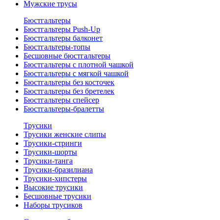
Мужские трусы
Бюстгальтеры
Бюстгальтеры Push-Up
Бюстгальтеры балконет
Бюстгальтеры-топы
Бесшовные бюстгальтеры
Бюстгальтеры с плотной чашкой
Бюстгальтеры с мягкой чашкой
Бюстгальтеры без косточек
Бюстгальтеры без бретелек
Бюстгальтеры спейсер
Бюстгальтеры-бралетты
Трусики
Трусики женские слипы
Трусики-стринги
Трусики-шорты
Трусики-танга
Трусики-бразилиана
Трусики-хипстеры
Высокие трусики
Бесшовные трусики
Наборы трусиков