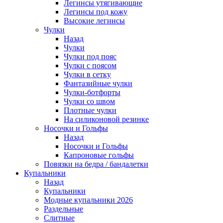
Легинсы утягивающие
Легинсы под кожу
Высокие легинсы
Чулки
Назад
Чулки
Чулки под пояс
Чулки с поясом
Чулки в сетку
Фантазийные чулки
Чулки-ботфорты
Чулки со швом
Плотные чулки
На силиконовой резинке
Носочки и Гольфы
Назад
Носочки и Гольфы
Капроновые гольфы
Повязки на бедра / бандалетки
Купальники
Назад
Купальники
Модные купальники 2026
Раздельные
Слитные