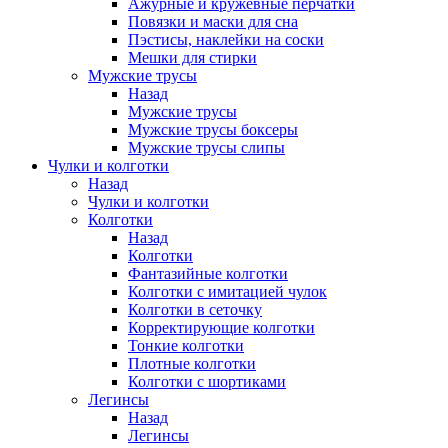
Ажурные и кружевные перчатки
Повязки и маски для сна
Пэстисы, наклейки на соски
Мешки для стирки
Мужские трусы
Назад
Мужские трусы
Мужские трусы боксеры
Мужские трусы слипы
Чулки и колготки
Назад
Чулки и колготки
Колготки
Назад
Колготки
Фантазийные колготки
Колготки с имитацией чулок
Колготки в сеточку
Корректирующие колготки
Тонкие колготки
Плотные колготки
Колготки с шортиками
Легинсы
Назад
Легинсы