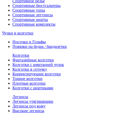
Спортивное белье
Спортивные бюстгальтеры
Спортивные топы
Спортивные леггинсы
Спортивные шорты
Спортивные комплекты
Чулки и колготки
Носочки и Гольфы
Повязки на бедра / бандалетки
Колготки
Фантазийные колготки
Колготки с имитацией чулок
Колготки в сеточку
Корректирующие колготки
Тонкие колготки
Плотные колготки
Колготки с шортиками
Легинсы
Легинсы утягивающие
Легинсы под кожу
Высокие легинсы