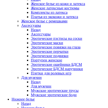
Женское белье из кожи и латекса
Женские латексные костюмы
Комплекты из латекса
Платья из экокожи и латекса
Женское белье с ремешками
Аксессуары
Назад
Аксессуары
Эротические пэстисы на соски
Эротические маски
Эротические повязки на глаза
Эротические перчатки
Эротические подвязки
Портупеи женские
Эротические ошейники БДСМ
Эротические БДСМ наручники
Плетки для ролевых игр
Для мужчин
Назад
Для мужчин
Мужские эротические трусы
Мужские эротические боди
Нижнее белье
Назад
Нижнее белье