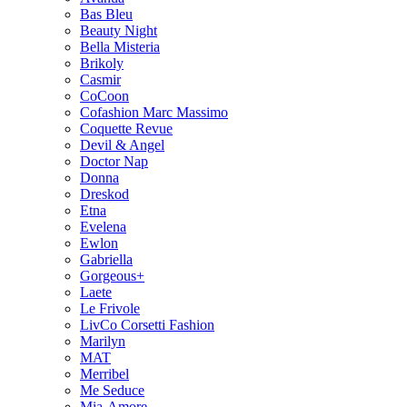
Bas Bleu
Beauty Night
Bella Misteria
Brikoly
Casmir
CoCoon
Cofashion Marc Massimo
Coquette Revue
Devil & Angel
Doctor Nap
Donna
Dreskod
Etna
Evelena
Ewlon
Gabriella
Gorgeous+
Laete
Le Frivole
LivCo Corsetti Fashion
Marilyn
MAT
Merribel
Me Seduce
Mia-Amore