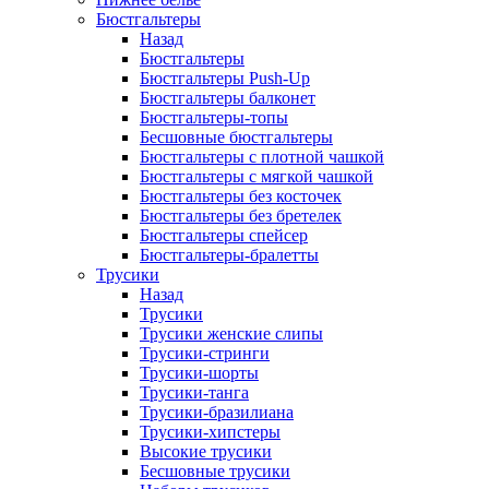
Бюстгальтеры
Назад
Бюстгальтеры
Бюстгальтеры Push-Up
Бюстгальтеры балконет
Бюстгальтеры-топы
Бесшовные бюстгальтеры
Бюстгальтеры с плотной чашкой
Бюстгальтеры с мягкой чашкой
Бюстгальтеры без косточек
Бюстгальтеры без бретелек
Бюстгальтеры спейсер
Бюстгальтеры-бралетты
Трусики
Назад
Трусики
Трусики женские слипы
Трусики-стринги
Трусики-шорты
Трусики-танга
Трусики-бразилиана
Трусики-хипстеры
Высокие трусики
Бесшовные трусики