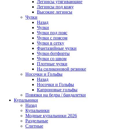
Легинсы утягивающие
Легинсы под кожу
Высокие легинсы
Чулки
Назад
Чулки
Чулки под пояс
Чулки с поясом
Чулки в сетку
Фантазийные чулки
Чулки-ботфорты
Чулки со швом
Плотные чулки
На силиконовой резинке
Носочки и Гольфы
Назад
Носочки и Гольфы
Капроновые гольфы
Повязки на бедра / бандалетки
Купальники
Назад
Купальники
Модные купальники 2026
Раздельные
Слитные