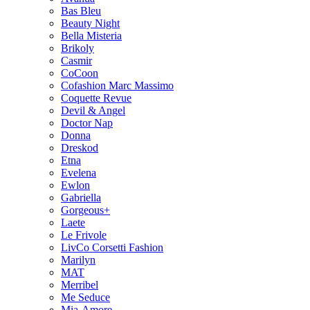
Bas Bleu
Beauty Night
Bella Misteria
Brikoly
Casmir
CoCoon
Cofashion Marc Massimo
Coquette Revue
Devil & Angel
Doctor Nap
Donna
Dreskod
Etna
Evelena
Ewlon
Gabriella
Gorgeous+
Laete
Le Frivole
LivCo Corsetti Fashion
Marilyn
MAT
Merribel
Me Seduce
Mia-Amore