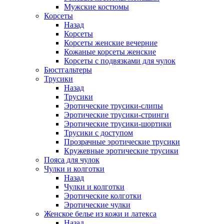
Мужские костюмы
Корсеты
Назад
Корсеты
Корсеты женские вечерние
Кожаные корсеты женские
Корсеты с подвязками для чулок
Бюстгальтеры
Трусики
Назад
Трусики
Эротические трусики-слипы
Эротические трусики-стринги
Эротические трусики-шортики
Трусики с доступом
Прозрачные эротические трусики
Кружевные эротические трусики
Пояса для чулок
Чулки и колготки
Назад
Чулки и колготки
Эротические колготки
Эротические чулки
Женское белье из кожи и латекса
Назад