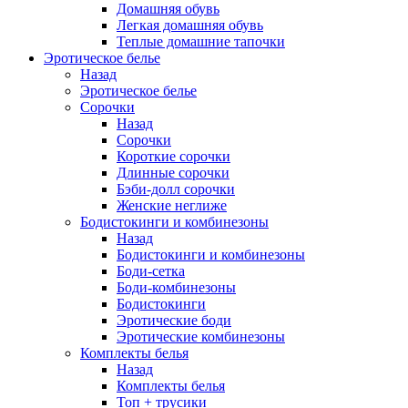
Домашняя обувь
Легкая домашняя обувь
Теплые домашние тапочки
Эротическое белье
Назад
Эротическое белье
Сорочки
Назад
Сорочки
Короткие сорочки
Длинные сорочки
Бэби-долл сорочки
Женские неглиже
Бодистокинги и комбинезоны
Назад
Бодистокинги и комбинезоны
Боди-сетка
Боди-комбинезоны
Бодистокинги
Эротические боди
Эротические комбинезоны
Комплекты белья
Назад
Комплекты белья
Топ + трусики