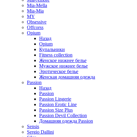
Mia-Mella
Mia-Mia
MY
Obsessive
Offcorss
Opium
Назад
Opium
Купальники
Fitness collection
Женское нижнее белье
Мужское нижнее белье
Эротическое белье
Женская домашняя одежда
Passion
Назад
Passion
Passion Lingerie
Passion Erotic Line
Passion Size Plus
Passion Devil Collection
Домашняя одежда Passion
Sensis
Sergio Dallini