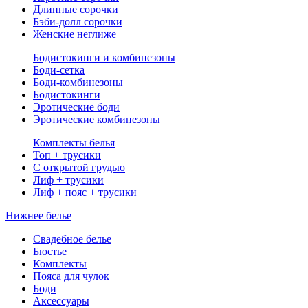
Длинные сорочки
Бэби-долл сорочки
Женские неглиже
Бодистокинги и комбинезоны
Боди-сетка
Боди-комбинезоны
Бодистокинги
Эротические боди
Эротические комбинезоны
Комплекты белья
Топ + трусики
С открытой грудью
Лиф + трусики
Лиф + пояс + трусики
Нижнее белье
Свадебное белье
Бюстье
Комплекты
Пояса для чулок
Боди
Аксессуары