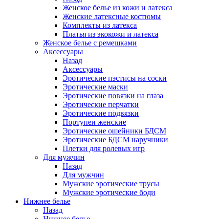
Женское белье из кожи и латекса
Женские латексные костюмы
Комплекты из латекса
Платья из экокожи и латекса
Женское белье с ремешками
Аксессуары
Назад
Аксессуары
Эротические пэстисы на соски
Эротические маски
Эротические повязки на глаза
Эротические перчатки
Эротические подвязки
Портупеи женские
Эротические ошейники БДСМ
Эротические БДСМ наручники
Плетки для ролевых игр
Для мужчин
Назад
Для мужчин
Мужские эротические трусы
Мужские эротические боди
Нижнее белье
Назад
Нижнее белье