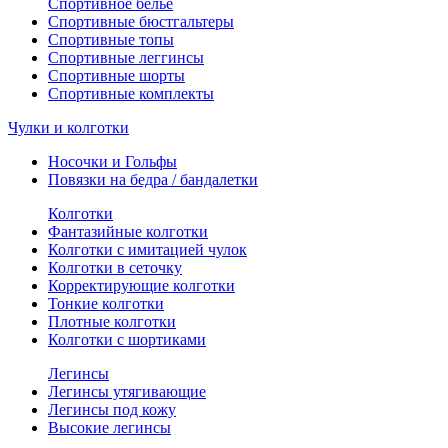
Спортивное белье
Спортивные бюстгальтеры
Спортивные топы
Спортивные леггинсы
Спортивные шорты
Спортивные комплекты
Чулки и колготки
Носочки и Гольфы
Повязки на бедра / бандалетки
Колготки
Фантазийные колготки
Колготки с имитацией чулок
Колготки в сеточку
Корректирующие колготки
Тонкие колготки
Плотные колготки
Колготки с шортиками
Легинсы
Легинсы утягивающие
Легинсы под кожу
Высокие легинсы