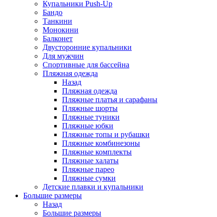
Купальники Push-Up
Бандо
Танкини
Монокини
Балконет
Двусторонние купальники
Для мужчин
Спортивные для бассейна
Пляжная одежда
Назад
Пляжная одежда
Пляжные платья и сарафаны
Пляжные шорты
Пляжные туники
Пляжные юбки
Пляжные топы и рубашки
Пляжные комбинезоны
Пляжные комплекты
Пляжные халаты
Пляжные парео
Пляжные сумки
Детские плавки и купальники
Большие размеры
Назад
Большие размеры