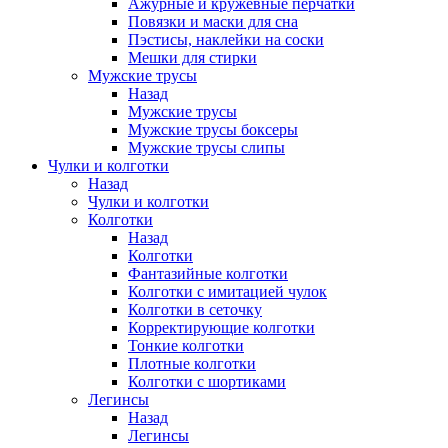
Ажурные и кружевные перчатки
Повязки и маски для сна
Пэстисы, наклейки на соски
Мешки для стирки
Мужские трусы
Назад
Мужские трусы
Мужские трусы боксеры
Мужские трусы слипы
Чулки и колготки
Назад
Чулки и колготки
Колготки
Назад
Колготки
Фантазийные колготки
Колготки с имитацией чулок
Колготки в сеточку
Корректирующие колготки
Тонкие колготки
Плотные колготки
Колготки с шортиками
Легинсы
Назад
Легинсы