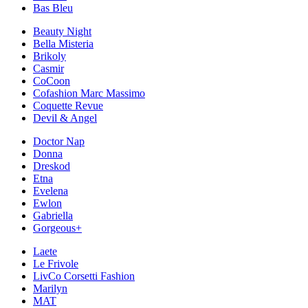
Bas Bleu
Beauty Night
Bella Misteria
Brikoly
Casmir
CoCoon
Cofashion Marc Massimo
Coquette Revue
Devil & Angel
Doctor Nap
Donna
Dreskod
Etna
Evelena
Ewlon
Gabriella
Gorgeous+
Laete
Le Frivole
LivCo Corsetti Fashion
Marilyn
MAT