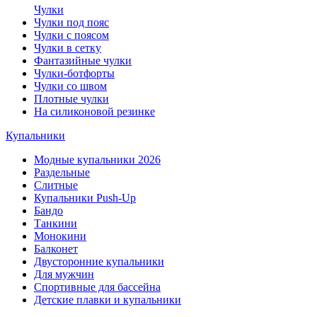
Чулки
Чулки под пояс
Чулки с поясом
Чулки в сетку
Фантазийные чулки
Чулки-ботфорты
Чулки со швом
Плотные чулки
На силиконовой резинке
Купальники
Модные купальники 2026
Раздельные
Слитные
Купальники Push-Up
Бандо
Танкини
Монокини
Балконет
Двусторонние купальники
Для мужчин
Спортивные для бассейна
Детские плавки и купальники