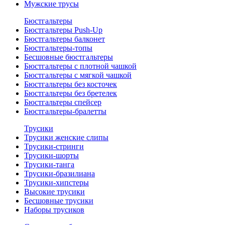
Мужские трусы
Бюстгальтеры
Бюстгальтеры Push-Up
Бюстгальтеры балконет
Бюстгальтеры-топы
Бесшовные бюстгальтеры
Бюстгальтеры с плотной чашкой
Бюстгальтеры с мягкой чашкой
Бюстгальтеры без косточек
Бюстгальтеры без бретелек
Бюстгальтеры спейсер
Бюстгальтеры-бралетты
Трусики
Трусики женские слипы
Трусики-стринги
Трусики-шорты
Трусики-танга
Трусики-бразилиана
Трусики-хипстеры
Высокие трусики
Бесшовные трусики
Наборы трусиков