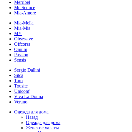
Merribel
Me Seduce
Mia-Amore
Mia-Mella
Mia-Mia
MY
Obsessive
Offcorss
Opium
Passion
Sensis
Sergio Dallini
Silca
Taro
Tousite
Uniconf
Viva La Donna
Verano
Одежда для дома
Назад
Одежда для дома
Женские халаты