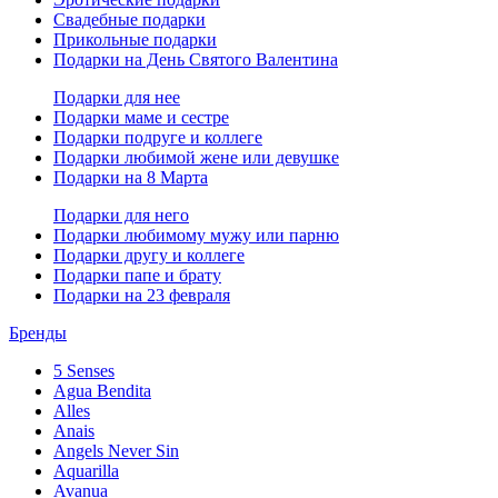
Свадебные подарки
Прикольные подарки
Подарки на День Святого Валентина
Подарки для нее
Подарки маме и сестре
Подарки подруге и коллеге
Подарки любимой жене или девушке
Подарки на 8 Марта
Подарки для него
Подарки любимому мужу или парню
Подарки другу и коллеге
Подарки папе и брату
Подарки на 23 февраля
Бренды
5 Senses
Agua Bendita
Alles
Anais
Angels Never Sin
Aquarilla
Avanua