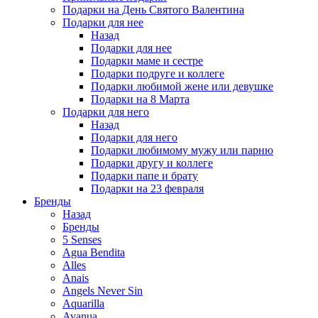
Подарки на День Святого Валентина
Подарки для нее
Назад
Подарки для нее
Подарки маме и сестре
Подарки подруге и коллеге
Подарки любимой жене или девушке
Подарки на 8 Марта
Подарки для него
Назад
Подарки для него
Подарки любимому мужу или парню
Подарки другу и коллеге
Подарки папе и брату
Подарки на 23 февраля
Бренды
Назад
Бренды
5 Senses
Agua Bendita
Alles
Anais
Angels Never Sin
Aquarilla
Avanua