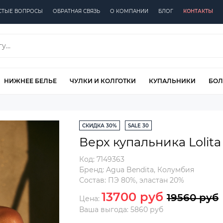
СТЫЕ ВОПРОСЫ
ОБРАТНАЯ СВЯЗЬ
О КОМПАНИИ
БЛОГ
КОНТАКТЫ
НИЖНЕЕ БЕЛЬЕ
ЧУЛКИ И КОЛГОТКИ
КУПАЛЬНИКИ
БОЛ
СКИДКА 30%
SALE 30
Верх купальника Lolit
Код:
7149363
Бренд:
Agua Bendita
,
Колумбия
Состав:
ПЭ 80%, эластан 20%
13700 руб
19560 руб
Цена:
Ваша выгода: 5860 руб