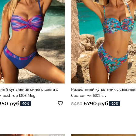
ный купальник синего цвета с
Раздельный купальник с съемны
 push-up 1303 Meg
бретелями 1302 Liv
350 руб
6790 руб
8480
-10%
-20%