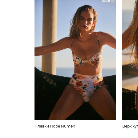
SALE 10
Плавки Hope Numen
Верх ку