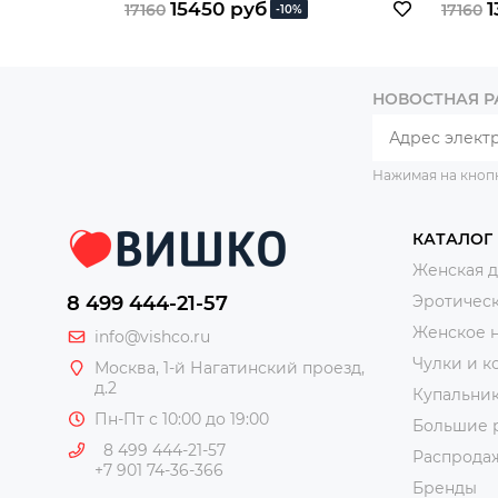
15450 руб
1
17160
17160
-10%
НОВОСТНАЯ 
Нажимая на кноп
КАТАЛОГ
Женская 
8 499 444-21-57
Эротическ
Женское 
info@vishco.ru
Чулки и к
Москва
, 1-й Нагатинский проезд,
д.2
Купальни
Пн-Пт с 10:00 до 19:00
Большие 
8 499 444-21-57
Распрода
+7 901 74-36-366
Бренды