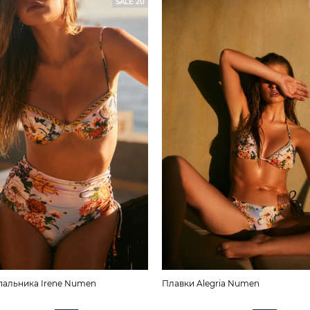
SALE 20
пальника Irene Numen
Плавки Alegria Numen