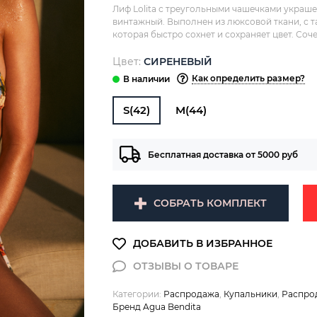
Лиф Lolita с треугольными чашечками украш
винтажный. Выполнен из люксовой ткани, с т
которая быстро сохнет и сохраняет цвет. Соче
Цвет:
СИРЕНЕВЫЙ
Как определить размер?
S(42)
M(44)
Бесплатная доставка от 5000 руб
СОБРАТЬ КОМПЛЕКТ
Категории:
Распродажа
,
Купальники
,
Распро
Бренд Agua Bendita