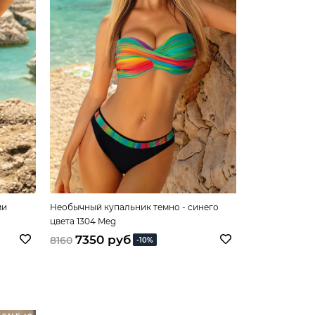
ми
Необычный купальник темно - синего
Роскошный ку
цвета 1304 Meg
1305 Meg
7350 руб
7350 
8160
8160
-10%