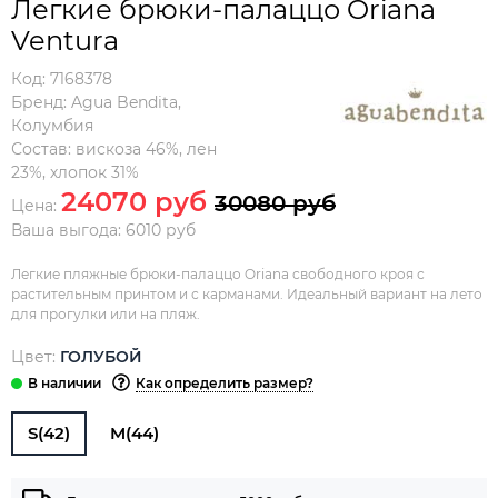
Легкие брюки-палаццо Oriana
Ventura
Код:
7168378
Бренд:
Agua Bendita
,
Колумбия
Состав:
вискоза 46%, лен
23%, хлопок 31%
24070 руб
30080 руб
Цена:
Ваша выгода: 6010 руб
Легкие пляжные брюки-палаццо Oriana свободного кроя с
растительным принтом и с карманами. Идеальный вариант на лето
для прогулки или на пляж.
Цвет:
ГОЛУБОЙ
Как определить размер?
S(42)
M(44)