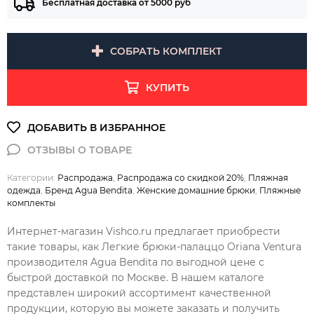
Бесплатная доставка от 5000 руб
СОБРАТЬ КОМПЛЕКТ
КУПИТЬ
Категории:
Распродажа
,
Распродажа со скидкой 20%
,
Пляжная
одежда
,
Бренд Agua Bendita
,
Женские домашние брюки
,
Пляжные
комплекты
Интернет-магазин Vishco.ru предлагает приобрести
такие товары, как Легкие брюки-палаццо Oriana Ventura
производителя Agua Bendita по выгодной цене с
быстрой доставкой по Москве. В нашем каталоге
представлен широкий ассортимент качественной
продукции, которую вы можете заказать и получить