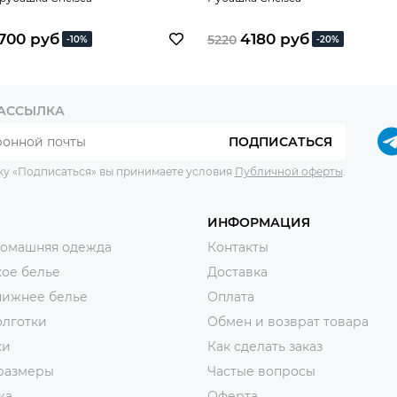
700 руб
4180 руб
5220
-10%
-20%
РАССЫЛКА
ПОДПИСАТЬСЯ
ку «Подписаться» вы принимаете условия
Публичной оферты
.
ИНФОРМАЦИЯ
домашняя одежда
Контакты
ое белье
Доставка
нижнее белье
Оплата
олготки
Обмен и возврат товара
ки
Как сделать заказ
размеры
Частые вопросы
жа
Оферта