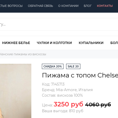
СТЫЕ ВОПРОСЫ
ОБРАТНАЯ СВЯЗЬ
О КОМПАНИИ
БЛОГ
КОНТАКТЫ
НИЖНЕЕ БЕЛЬЕ
ЧУЛКИ И КОЛГОТКИ
КУПАЛЬНИКИ
БОЛ
Женские пижамы из вискозы
СКИДКА 20%
SALE 20
Пижама с топом Chels
Код:
7145713
Бренд:
Mia-Amore
,
Италия
Состав:
вискоза 100%
3250 руб
4060 руб
Цена:
Ваша выгода: 810 руб