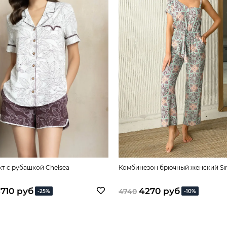
т с рубашкой Chelsea
Комбинезон брючный женский S
3710 руб
4270 руб
4740
-25%
-10%