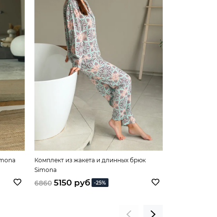
imona
Комплект из жакета и длинных брюк
Комбинезон б
Simona
5150 руб
5570 
6860
6180
-25%