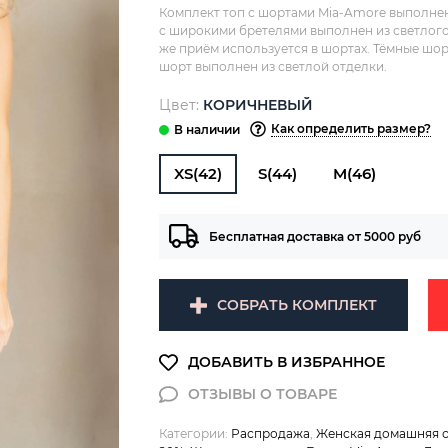
Комплект топ с шортами Mia-Amore выполне
с широкими бретелями выполнен из светлого 
же приём используется в шортах. Тёмные шор
шорт выполнен из светлой отделки.
Цвет:
КОРИЧНЕВЫЙ
Как определить размер?
XS(42)
S(44)
M(46)
Бесплатная доставка от 5000 руб
СОБРАТЬ КОМПЛЕКТ
Категории:
Распродажа
,
Женская домашняя 