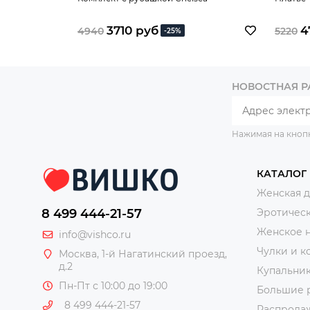
3710 руб
4
4940
5220
-25%
НОВОСТНАЯ 
Нажимая на кноп
КАТАЛОГ
Женская 
8 499 444-21-57
Эротическ
Женское 
info@vishco.ru
Чулки и к
Москва
, 1-й Нагатинский проезд,
д.2
Купальни
Пн-Пт с 10:00 до 19:00
Большие 
8 499 444-21-57
Распрода