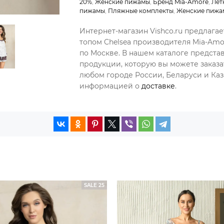
20%
,
Женские пижамы
,
Бренд Mia-Amore
,
Лет
пижамы
,
Пляжные комплекты
,
Женские пижам
Интернет-магазин Vishco.ru предлагае
топом Chelsea производителя Mia-Amo
по Москве. В нашем каталоге предст
продукции, которую вы можете заказа
любом городе России, Беларуси и Каза
информацией о
доставке
.
SALE 25