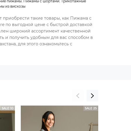
ние пижамы
,
Пижамы с шортами
,
Трикотажные
ы из вискозы
т приобрести такие товары, как Пижама с
re по выгодной цене с быстрой доставкой
авлен широкий ассортимент качественной
ть и получить удобным для вас способом в
хстана, для этого ознакомьтесь с
SALE 10
SALE 25