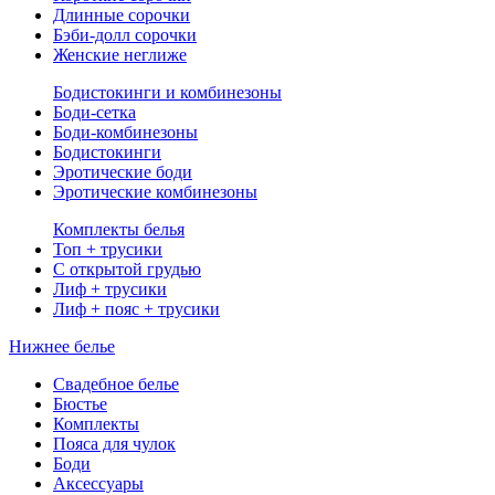
Длинные сорочки
Бэби-долл сорочки
Женские неглиже
Бодистокинги и комбинезоны
Боди-сетка
Боди-комбинезоны
Бодистокинги
Эротические боди
Эротические комбинезоны
Комплекты белья
Топ + трусики
С открытой грудью
Лиф + трусики
Лиф + пояс + трусики
Нижнее белье
Свадебное белье
Бюстье
Комплекты
Пояса для чулок
Боди
Аксессуары