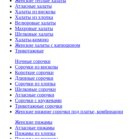
Женские теплые халаты
Атласные халаты
Халаты из вискозы
Халаты из хлопка
Велюровые халаты
Махровые халаты
Шелковые халаты
Халаты-кимоно
Женские халаты с капюшоном
Трикотажные
Ночные сорочки
Сорочки из вискозы
Короткие сорочки
Длинные сорочки
Сорочки из хлопка
Шелковые сорочки
Атласные сорочки
Сорочки с кружевами
Трикотажные сорочки
Женские нижние сорочки под платье, комбинации
Женские пижамы
Атласные пижамы
Пижамы из хлопка
Пижамы из вискозы