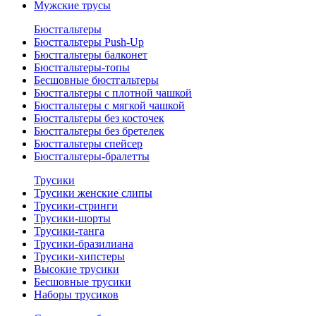
Мужские трусы
Бюстгальтеры
Бюстгальтеры Push-Up
Бюстгальтеры балконет
Бюстгальтеры-топы
Бесшовные бюстгальтеры
Бюстгальтеры с плотной чашкой
Бюстгальтеры с мягкой чашкой
Бюстгальтеры без косточек
Бюстгальтеры без бретелек
Бюстгальтеры спейсер
Бюстгальтеры-бралетты
Трусики
Трусики женские слипы
Трусики-стринги
Трусики-шорты
Трусики-танга
Трусики-бразилиана
Трусики-хипстеры
Высокие трусики
Бесшовные трусики
Наборы трусиков