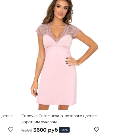
цвета c
Сорочка Celine нежно-розового цвета с
Сорочка Mirell
коротким рукавом
короткими ру
3600 руб
3440 
4500
4300
-20%