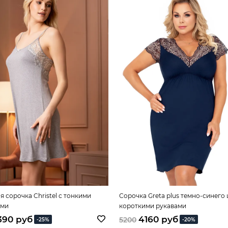
я сорочка Christel с тонкими
Сорочка Greta plus темно-синего 
ями
короткими рукавами
390 руб
4160 руб
5200
-25%
-20%