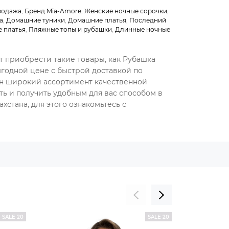
родажа
,
Бренд Mia-Amore
,
Женские ночные сорочки
,
а
,
Домашние туники
,
Домашние платья
,
Последний
 платья
,
Пляжные топы и рубашки
,
Длинные ночные
т приобрести такие товары, как Рубашка
ыгодной цене с быстрой доставкой по
ен широкий ассортимент качественной
ть и получить удобным для вас способом в
хстана, для этого ознакомьтесь с
SALE 20
SALE 20