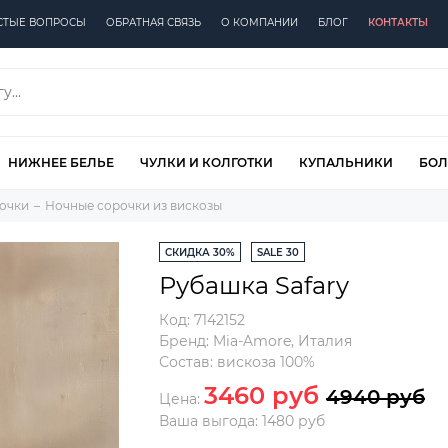
СТЫЕ ВОПРОСЫ
ОБРАТНАЯ СВЯЗЬ
О КОМПАНИИ
БЛОГ
КОНТАКТЫ
НИЖНЕЕ БЕЛЬЕ
ЧУЛКИ И КОЛГОТКИ
КУПАЛЬНИКИ
БОЛ
очки
Ночные сорочки из вискозы
СКИДКА 30%
SALE 30
Рубашка Safary
Код:
7142152
Бренд:
Mia-Amore
,
Италия
Состав:
вискоза 100%
3460 руб
4940 руб
Цена:
Ваша выгода: 1480 руб