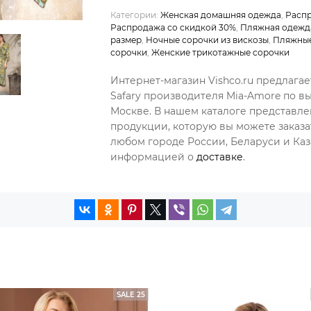
Категории:
Женская домашняя одежда
,
Расп
Распродажа со скидкой 30%
,
Пляжная одежд
размер
,
Ночные сорочки из вискозы
,
Пляжные
сорочки
,
Женские трикотажные сорочки
Интернет-магазин Vishco.ru предлагае
Safary производителя Mia-Amore по в
Москве. В нашем каталоге представл
продукции, которую вы можете заказа
любом городе России, Беларуси и Каза
информацией о
доставке
.
SALE 25