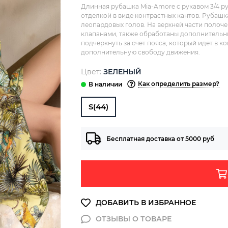
Длинная рубашка Mia-Amore с рукавом 3/4 р
отделкой в виде контрастных кантов. Рубашк
леопардовых голов. На верхней части полоч
клапанами, также обработаны дополнительн
подчеркнуть за счет пояса, который идет в к
дополнительную свободу движения.
Цвет:
ЗЕЛЕНЫЙ
Как определить размер?
S(44)
Бесплатная доставка от 5000 руб