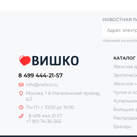
НОВОСТНАЯ 
Нажимая на кноп
КАТАЛОГ
Женская 
8 499 444-21-57
Эротическ
Женское 
info@vishco.ru
Чулки и к
Москва
, 1-й Нагатинский проезд,
д.2
Купальни
Пн-Пт с 10:00 до 19:00
Большие 
8 499 444-21-57
Распрода
+7 901 74-36-366
Бренды