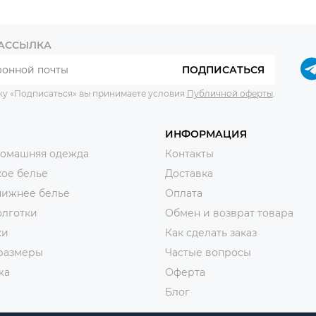
РАССЫЛКА
ПОДПИСАТЬСЯ
ку «Подписаться» вы принимаете условия
Публичной оферты
.
ИНФОРМАЦИЯ
домашняя одежда
Контакты
ое белье
Доставка
нижнее белье
Оплата
олготки
Обмен и возврат товара
ки
Как сделать заказ
размеры
Частые вопросы
жа
Оферта
Блог