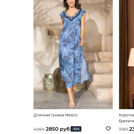
Длинная туника Mexico
Коротка
бретел
2850 руб
2
4060
3180
-30%