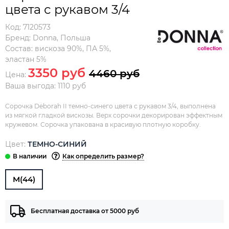
цвета с рукавом 3/4
Код:
7120573
Бренд:
Donna
,
Польша
Состав:
вискоза 90%, ПА 5%,
эластан 5%
3350 руб
4460 руб
Цена:
Ваша выгода: 1110 руб
Cорочка Deborah II темно-синего цвета с рукавом 3/4, выполнена
из мягкой гладкой вискозы. Верх сорочки декорирован эффектным
кружевом. Сорочка упакована в красивую плотную коробку.
Цвет:
ТЕМНО-СИНИЙ
Как определить размер?
M(44)
Бесплатная доставка от 5000 руб