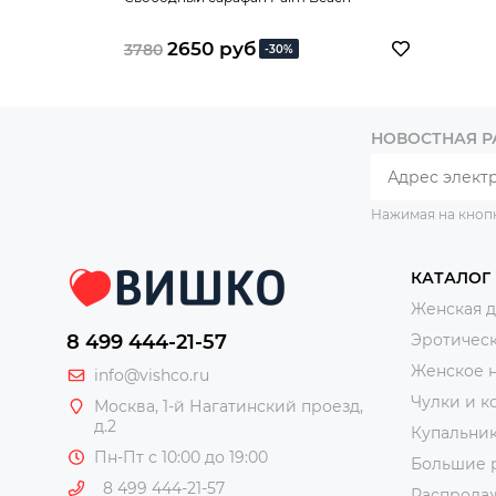
2650 руб
3780
-30%
НОВОСТНАЯ 
Нажимая на кноп
КАТАЛОГ
Женская 
8 499 444-21-57
Эротическ
Женское 
info@vishco.ru
Чулки и к
Москва
, 1-й Нагатинский проезд,
д.2
Купальни
Пн-Пт с 10:00 до 19:00
Большие 
8 499 444-21-57
Распрода