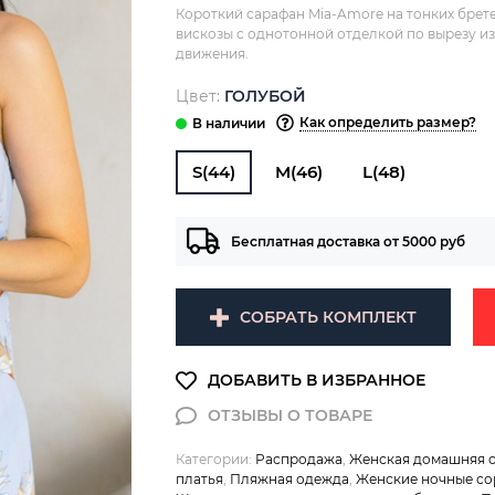
Короткий сарафан Mia-Amore на тонких брет
вискозы с однотонной отделкой по вырезу и
движения.
Цвет:
ГОЛУБОЙ
Как определить размер?
S(44)
M(46)
L(48)
Бесплатная доставка от 5000 руб
СОБРАТЬ КОМПЛЕКТ
Категории:
Распродажа
,
Женская домашняя 
платья
,
Пляжная одежда
,
Женские ночные со