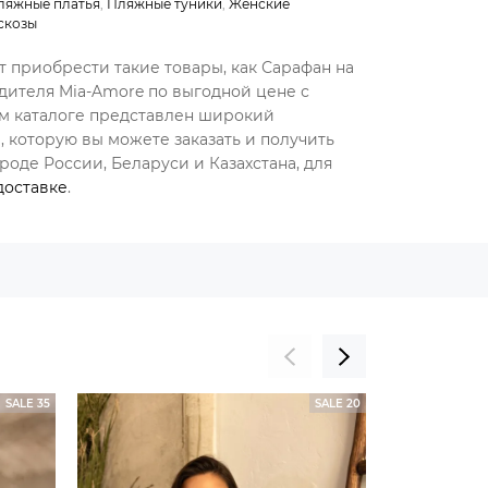
ляжные платья
,
Пляжные туники
,
Женские
скозы
т приобрести такие товары, как Сарафан на
дителя Mia-Amore по выгодной цене с
ем каталоге представлен широкий
 которую вы можете заказать и получить
оде России, Беларуси и Казахстана, для
доставке
.
SALE 35
SALE 20