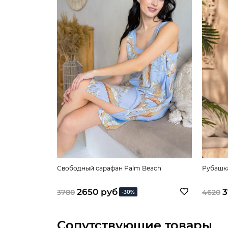
Свободный сарафан Palm Beach
Рубашка
2650 руб
3
3780
4620
-30%
Сопутствующие товары