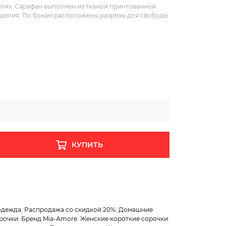
елях. Сарафан выполнен из тканой принтованной
зделия. По бокам расположены разрезы для свободы
КУПИТЬ
одежда
,
Распродажа со скидкой 20%
,
Домашние
рочки
,
Бренд Mia-Amore
,
Женские короткие сорочки
,