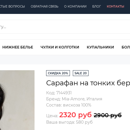
СТЫЕ ВОПРОСЫ
ОБРАТНАЯ СВЯЗЬ
О КОМПАНИИ
БЛОГ
КОНТАКТЫ
НИЖНЕЕ БЕЛЬЕ
ЧУЛКИ И КОЛГОТКИ
КУПАЛЬНИКИ
БОЛ
СКИДКА 20%
SALE 20
Сарафан на тонких бе
Код:
7144931
Бренд:
Mia-Amore
,
Италия
Состав:
вискоза 100%
2320 руб
2900 руб
Цена:
Ваша выгода: 580 руб