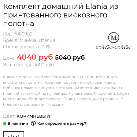
Комплект домашний Elania из
принтованного вискозного
полотна
Код:
7080962
Бренд:
Mia-Mia
,
Италия
Состав:
вискоза 100%
4040 руб
5040 руб
Цена:
Ваша выгода: 1000 руб
Комплект домашний женский выполнен из принтованного
вискозного полотна. Комплект состоит из рубашки и шорт.
Рубашка прямого силуэта, с отложным воротником стойкой и
планкой застежкой на пуговицах. Рукав прямой короткий. Шорты
короткие свободного силуэта. Пояс на эластичной резинке. В
боковых швах изделия карманы.
Цвет:
КОРИЧНЕВЫЙ
Как определить размер?