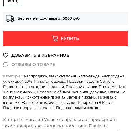
S(44)
Бесплатная доставка от 5000 руб
КУПИТЬ
Категории:
Распродажа
,
Женская домашняя одежда
,
Распродажа
со скидкой 20%
,
Пляжная одежда
,
Подарки на День Святого
Валентина
,
Новогодние подарки
,
Подарки для нее
,
Бренд Mia-Mia
,
Женские пижамы
,
Подарки любимой жене или девушке
,
Пляжные
комплекты
,
Трикотажные пижамы
,
Летние пижамы
,
Пижамы с
шортами
,
Женские пижамы из вискозы
,
Подарки на 8 Марта
,
Подарки подруге и коллеге
,
Подарки маме и сестре
Интернет-магазин Vishco.ru предлагает приобрести
такие товары, как Комплект домашний Elania из