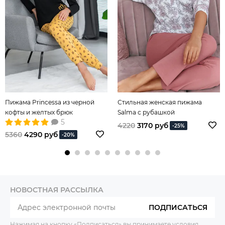
Пижама Princessa из черной
Стильная женская пижама
кофты и желтых брюк
Salma с рубашкой
5
4220
3170 руб
-25%
5360
4290 руб
-20%
НОВОСТНАЯ РАССЫЛКА
ПОДПИСАТЬСЯ
Нажимая на кнопку «Подписаться» вы принимаете условия