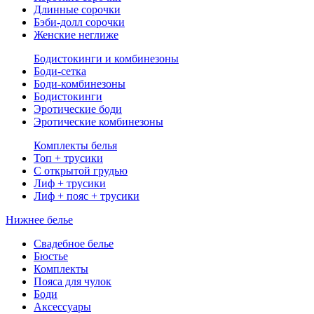
Длинные сорочки
Бэби-долл сорочки
Женские неглиже
Бодистокинги и комбинезоны
Боди-сетка
Боди-комбинезоны
Бодистокинги
Эротические боди
Эротические комбинезоны
Комплекты белья
Топ + трусики
С открытой грудью
Лиф + трусики
Лиф + пояс + трусики
Нижнее белье
Свадебное белье
Бюстье
Комплекты
Пояса для чулок
Боди
Аксессуары