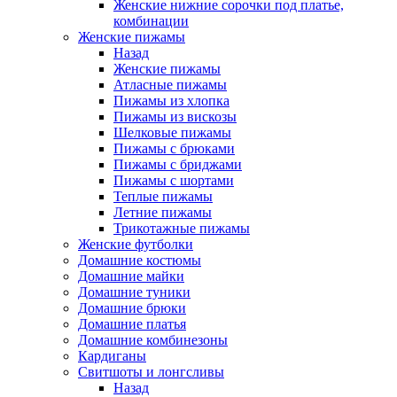
Женские нижние сорочки под платье,
комбинации
Женские пижамы
Назад
Женские пижамы
Атласные пижамы
Пижамы из хлопка
Пижамы из вискозы
Шелковые пижамы
Пижамы с брюками
Пижамы с бриджами
Пижамы с шортами
Теплые пижамы
Летние пижамы
Трикотажные пижамы
Женские футболки
Домашние костюмы
Домашние майки
Домашние туники
Домашние брюки
Домашние платья
Домашние комбинезоны
Кардиганы
Свитшоты и лонгсливы
Назад