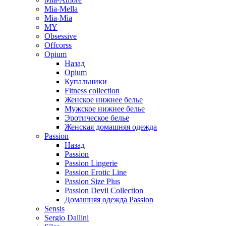
Mia-Mella
Mia-Mia
MY
Obsessive
Offcorss
Opium
Назад
Opium
Купальники
Fitness collection
Женское нижнее белье
Мужское нижнее белье
Эротическое белье
Женская домашняя одежда
Passion
Назад
Passion
Passion Lingerie
Passion Erotic Line
Passion Size Plus
Passion Devil Collection
Домашняя одежда Passion
Sensis
Sergio Dallini