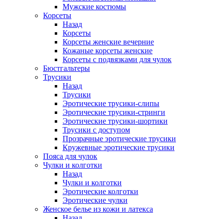
Мужские костюмы
Корсеты
Назад
Корсеты
Корсеты женские вечерние
Кожаные корсеты женские
Корсеты с подвязками для чулок
Бюстгальтеры
Трусики
Назад
Трусики
Эротические трусики-слипы
Эротические трусики-стринги
Эротические трусики-шортики
Трусики с доступом
Прозрачные эротические трусики
Кружевные эротические трусики
Пояса для чулок
Чулки и колготки
Назад
Чулки и колготки
Эротические колготки
Эротические чулки
Женское белье из кожи и латекса
Назад