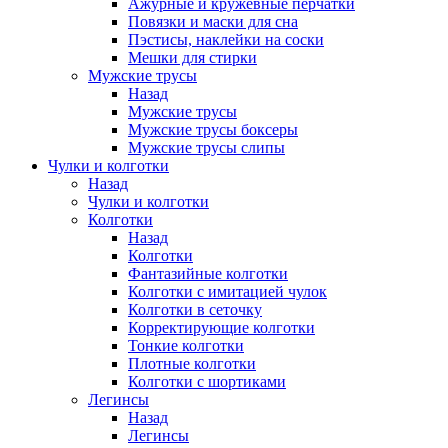
Ажурные и кружевные перчатки
Повязки и маски для сна
Пэстисы, наклейки на соски
Мешки для стирки
Мужские трусы
Назад
Мужские трусы
Мужские трусы боксеры
Мужские трусы слипы
Чулки и колготки
Назад
Чулки и колготки
Колготки
Назад
Колготки
Фантазийные колготки
Колготки с имитацией чулок
Колготки в сеточку
Корректирующие колготки
Тонкие колготки
Плотные колготки
Колготки с шортиками
Легинсы
Назад
Легинсы