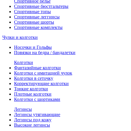
Спортивное белье
Спортивные бюстгальтеры
Спортивные топы
Спортивные леггинсы
Спортивные шорты
Спортивные комплекты
Чулки и колготки
Носочки и Гольфы
Повязки на бедра / бандалетки
Колготки
Фантазийные колготки
Колготки с имитацией чулок
Колготки в сеточку
Корректирующие колготки
Тонкие колготки
Плотные колготки
Колготки с шортиками
Легинсы
Легинсы утягивающие
Легинсы под кожу
Высокие легинсы