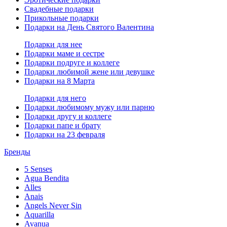
Свадебные подарки
Прикольные подарки
Подарки на День Святого Валентина
Подарки для нее
Подарки маме и сестре
Подарки подруге и коллеге
Подарки любимой жене или девушке
Подарки на 8 Марта
Подарки для него
Подарки любимому мужу или парню
Подарки другу и коллеге
Подарки папе и брату
Подарки на 23 февраля
Бренды
5 Senses
Agua Bendita
Alles
Anais
Angels Never Sin
Aquarilla
Avanua