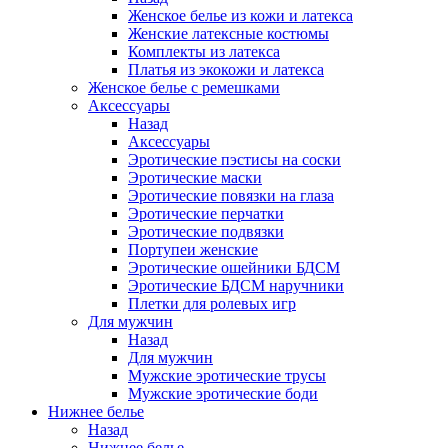
Женское белье из кожи и латекса
Женские латексные костюмы
Комплекты из латекса
Платья из экокожи и латекса
Женское белье с ремешками
Аксессуары
Назад
Аксессуары
Эротические пэстисы на соски
Эротические маски
Эротические повязки на глаза
Эротические перчатки
Эротические подвязки
Портупеи женские
Эротические ошейники БДСМ
Эротические БДСМ наручники
Плетки для ролевых игр
Для мужчин
Назад
Для мужчин
Мужские эротические трусы
Мужские эротические боди
Нижнее белье
Назад
Нижнее белье