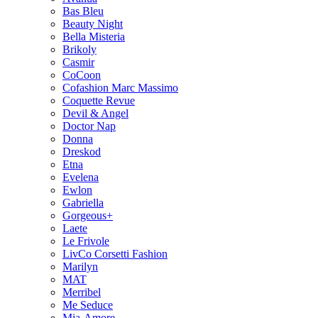
Bas Bleu
Beauty Night
Bella Misteria
Brikoly
Casmir
CoCoon
Cofashion Marc Massimo
Coquette Revue
Devil & Angel
Doctor Nap
Donna
Dreskod
Etna
Evelena
Ewlon
Gabriella
Gorgeous+
Laete
Le Frivole
LivCo Corsetti Fashion
Marilyn
MAT
Merribel
Me Seduce
Mia-Amore