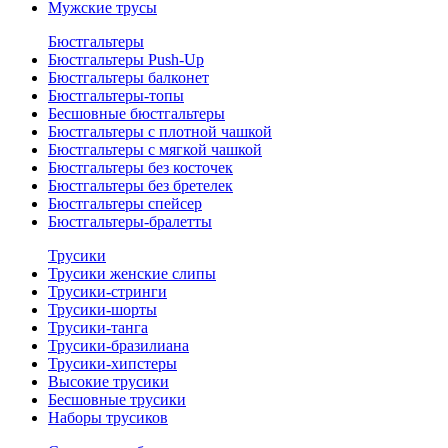
Мужские трусы
Бюстгальтеры
Бюстгальтеры Push-Up
Бюстгальтеры балконет
Бюстгальтеры-топы
Бесшовные бюстгальтеры
Бюстгальтеры с плотной чашкой
Бюстгальтеры с мягкой чашкой
Бюстгальтеры без косточек
Бюстгальтеры без бретелек
Бюстгальтеры спейсер
Бюстгальтеры-бралетты
Трусики
Трусики женские слипы
Трусики-стринги
Трусики-шорты
Трусики-танга
Трусики-бразилиана
Трусики-хипстеры
Высокие трусики
Бесшовные трусики
Наборы трусиков