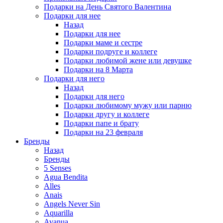
Подарки на День Святого Валентина
Подарки для нее
Назад
Подарки для нее
Подарки маме и сестре
Подарки подруге и коллеге
Подарки любимой жене или девушке
Подарки на 8 Марта
Подарки для него
Назад
Подарки для него
Подарки любимому мужу или парню
Подарки другу и коллеге
Подарки папе и брату
Подарки на 23 февраля
Бренды
Назад
Бренды
5 Senses
Agua Bendita
Alles
Anais
Angels Never Sin
Aquarilla
Avanua