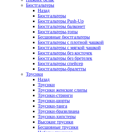
Бюстгальтеры
Назад
Бюстгальтеры
Бюстгальтеры Push-Up
Бюстгальтеры балконет
Бюстгальтеры-топы
Бесшовные бюстгальтеры
Бюстгальтеры с плотной чашкой
Бюстгальтеры с мягкой чашкой
Бюстгальтеры без косточек
Бюстгальтеры без бретелек
Бюстгальтеры спейсер
Бюстгальтеры-бралетты
Трусики
Назад
Трусики
Трусики женские слипы
Трусики-стринги
Трусики-шорты
Трусики-танга
Трусики-бразилиана
Трусики-хипстеры
Высокие трусики
Бесшовные трусики