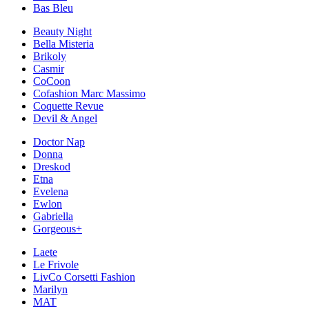
Bas Bleu
Beauty Night
Bella Misteria
Brikoly
Casmir
CoCoon
Cofashion Marc Massimo
Coquette Revue
Devil & Angel
Doctor Nap
Donna
Dreskod
Etna
Evelena
Ewlon
Gabriella
Gorgeous+
Laete
Le Frivole
LivCo Corsetti Fashion
Marilyn
MAT