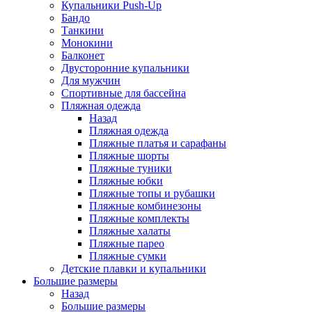
Купальники Push-Up
Бандо
Танкини
Монокини
Балконет
Двусторонние купальники
Для мужчин
Спортивные для бассейна
Пляжная одежда
Назад
Пляжная одежда
Пляжные платья и сарафаны
Пляжные шорты
Пляжные туники
Пляжные юбки
Пляжные топы и рубашки
Пляжные комбинезоны
Пляжные комплекты
Пляжные халаты
Пляжные парео
Пляжные сумки
Детские плавки и купальники
Большие размеры
Назад
Большие размеры