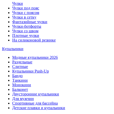
Чулки
Чулки под пояс
Чулки с поясом
Чулки в сетку
Фантазийные чулки
Чулки-ботфорты
Чулки со швом
Плотные чулки
На силиконовой резинке
Купальники
Модные купальники 2026
Раздельные
Слитные
Купальники Push-Up
Бандо
Танкини
Монокини
Балконет
Двусторонние купальники
Для мужчин
Спортивные для бассейна
Детские плавки и купальники