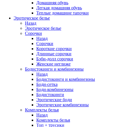
Домашняя обувь
Легкая домашняя обувь
Теплые домашние тапочки
Эротическое белье
Назад
Эротическое белье
Сорочки
Назад
Сорочки
Короткие сорочки
Длинные сорочки
Бэби-долл сорочки
Женские неглиже
Бодистокинги и комбинезоны
Назад
Бодистокинги и комбинезоны
Боди-сетка
Боди-комбинезоны
Бодистокинги
Эротические боди
Эротические комбинезоны
Комплекты белья
Назад
Комплекты белья
Топ + трусики