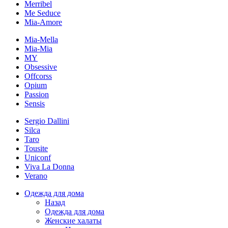
Merribel
Me Seduce
Mia-Amore
Mia-Mella
Mia-Mia
MY
Obsessive
Offcorss
Opium
Passion
Sensis
Sergio Dallini
Silca
Taro
Tousite
Uniconf
Viva La Donna
Verano
Одежда для дома
Назад
Одежда для дома
Женские халаты