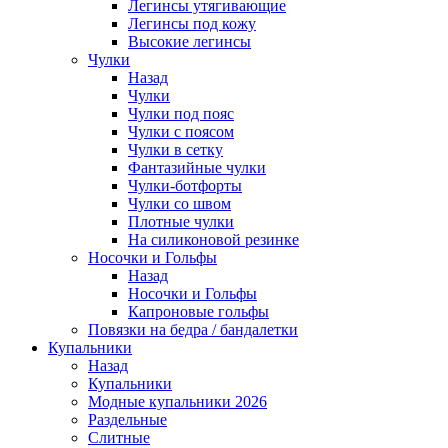
Легинсы утягивающие
Легинсы под кожу
Высокие легинсы
Чулки
Назад
Чулки
Чулки под пояс
Чулки с поясом
Чулки в сетку
Фантазийные чулки
Чулки-ботфорты
Чулки со швом
Плотные чулки
На силиконовой резинке
Носочки и Гольфы
Назад
Носочки и Гольфы
Капроновые гольфы
Повязки на бедра / бандалетки
Купальники
Назад
Купальники
Модные купальники 2026
Раздельные
Слитные