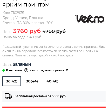
ярким принтом
Код:
7102935
Бренд:
Verano
,
Польша
Состав:
ПА 80%, эластан 20%
3760 руб
4700 руб
Цена:
Ваша выгода: 940 руб
Раздельный купальник Lorita зеленого цвета с ярким принтом. Лиф
с чашкой на поролоне без косточек, завязывается за шеей и на
спинке. Плавки с подкладкой низкой посадки.
Цвет:
ЗЕЛЕНЫЙ
Как определить размер?
36(42)
38(44)
40(46)
Бесплатная доставка от 5000 руб