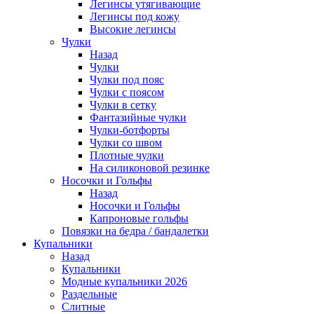
Легинсы утягивающие
Легинсы под кожу
Высокие легинсы
Чулки
Назад
Чулки
Чулки под пояс
Чулки с поясом
Чулки в сетку
Фантазийные чулки
Чулки-ботфорты
Чулки со швом
Плотные чулки
На силиконовой резинке
Носочки и Гольфы
Назад
Носочки и Гольфы
Капроновые гольфы
Повязки на бедра / бандалетки
Купальники
Назад
Купальники
Модные купальники 2026
Раздельные
Слитные