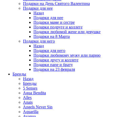
Подарки на День Святого Валентина
Подарки для нее
Назад
Подарки для нее
Подарки маме и сестре
Подарки подруге и коллеге
Подарки любимой жене или девушке
Подарки на 8 Марта
Подарки для него
Назад
Подарки для него
Подарки любимому мужу или парню
Подарки другу и коллеге
Подарки папе и брату
Подарки на 23 февраля
Бренды
Назад
Бренды
5 Senses
Agua Bendita
Alles
Anais
Angels Never Sin
Aquarilla
Avanua