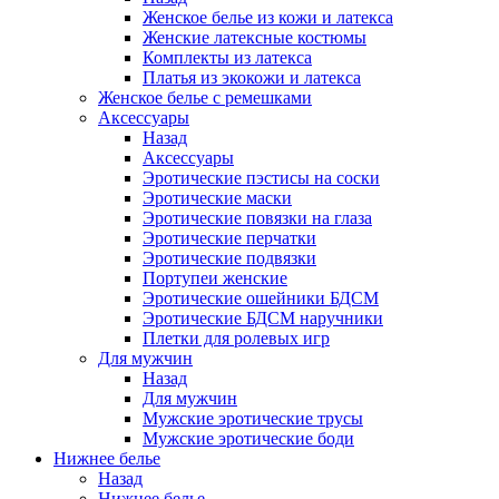
Женское белье из кожи и латекса
Женские латексные костюмы
Комплекты из латекса
Платья из экокожи и латекса
Женское белье с ремешками
Аксессуары
Назад
Аксессуары
Эротические пэстисы на соски
Эротические маски
Эротические повязки на глаза
Эротические перчатки
Эротические подвязки
Портупеи женские
Эротические ошейники БДСМ
Эротические БДСМ наручники
Плетки для ролевых игр
Для мужчин
Назад
Для мужчин
Мужские эротические трусы
Мужские эротические боди
Нижнее белье
Назад
Нижнее белье