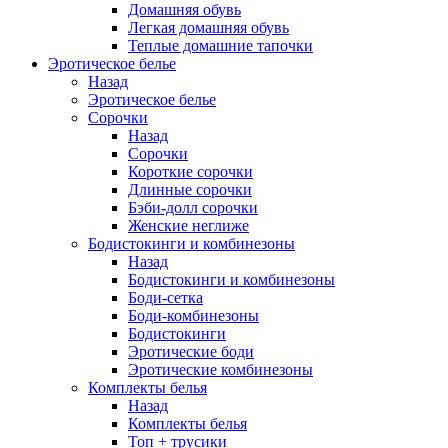
Домашняя обувь
Легкая домашняя обувь
Теплые домашние тапочки
Эротическое белье
Назад
Эротическое белье
Сорочки
Назад
Сорочки
Короткие сорочки
Длинные сорочки
Бэби-долл сорочки
Женские неглиже
Бодистокинги и комбинезоны
Назад
Бодистокинги и комбинезоны
Боди-сетка
Боди-комбинезоны
Бодистокинги
Эротические боди
Эротические комбинезоны
Комплекты белья
Назад
Комплекты белья
Топ + трусики