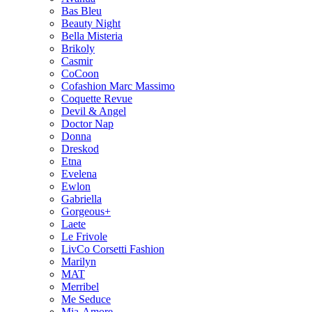
Bas Bleu
Beauty Night
Bella Misteria
Brikoly
Casmir
CoCoon
Cofashion Marc Massimo
Coquette Revue
Devil & Angel
Doctor Nap
Donna
Dreskod
Etna
Evelena
Ewlon
Gabriella
Gorgeous+
Laete
Le Frivole
LivCo Corsetti Fashion
Marilyn
MAT
Merribel
Me Seduce
Mia-Amore