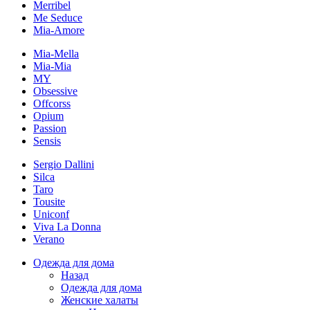
Merribel
Me Seduce
Mia-Amore
Mia-Mella
Mia-Mia
MY
Obsessive
Offcorss
Opium
Passion
Sensis
Sergio Dallini
Silca
Taro
Tousite
Uniconf
Viva La Donna
Verano
Одежда для дома
Назад
Одежда для дома
Женские халаты