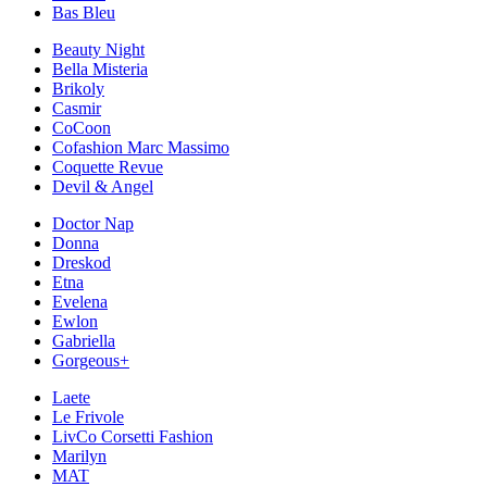
Bas Bleu
Beauty Night
Bella Misteria
Brikoly
Casmir
CoCoon
Cofashion Marc Massimo
Coquette Revue
Devil & Angel
Doctor Nap
Donna
Dreskod
Etna
Evelena
Ewlon
Gabriella
Gorgeous+
Laete
Le Frivole
LivCo Corsetti Fashion
Marilyn
MAT