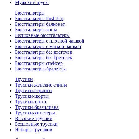
Мужские трусы
Бюстгальтеры
Бюстгальтеры Push-Up
Бюстгальтеры балконет
Бюстгальтеры-топы
Бесшовные бюстгальтеры
Бюстгальтеры с плотной чашкой
Бюстгальтеры с мягкой чашкой
Бюстгальтеры без косточек
Бюстгальтеры без бретелек
Бюстгальтеры спейсер
Бюстгальтеры-бралетты
Трусики
Трусики женские слипы
Трусики-стринги
Трусики-шорты
Трусики-танга
Трусики-бразилиана
Трусики-хипстеры
Высокие трусики
Бесшовные трусики
Наборы трусиков