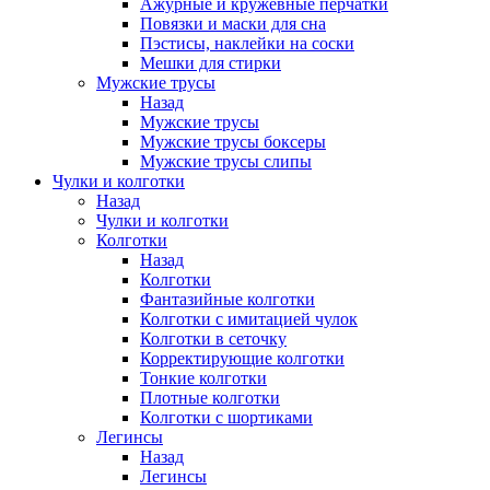
Ажурные и кружевные перчатки
Повязки и маски для сна
Пэстисы, наклейки на соски
Мешки для стирки
Мужские трусы
Назад
Мужские трусы
Мужские трусы боксеры
Мужские трусы слипы
Чулки и колготки
Назад
Чулки и колготки
Колготки
Назад
Колготки
Фантазийные колготки
Колготки с имитацией чулок
Колготки в сеточку
Корректирующие колготки
Тонкие колготки
Плотные колготки
Колготки с шортиками
Легинсы
Назад
Легинсы