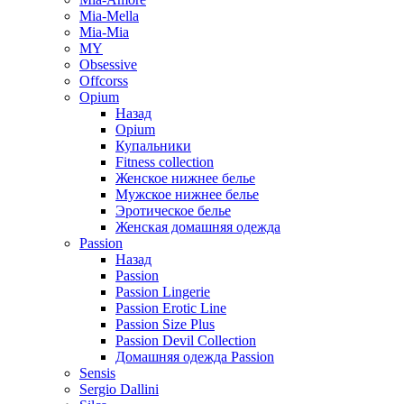
Mia-Mella
Mia-Mia
MY
Obsessive
Offcorss
Opium
Назад
Opium
Купальники
Fitness collection
Женское нижнее белье
Мужское нижнее белье
Эротическое белье
Женская домашняя одежда
Passion
Назад
Passion
Passion Lingerie
Passion Erotic Line
Passion Size Plus
Passion Devil Collection
Домашняя одежда Passion
Sensis
Sergio Dallini