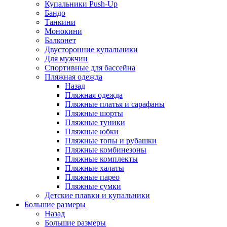
Купальники Push-Up
Бандо
Танкини
Монокини
Балконет
Двусторонние купальники
Для мужчин
Спортивные для бассейна
Пляжная одежда
Назад
Пляжная одежда
Пляжные платья и сарафаны
Пляжные шорты
Пляжные туники
Пляжные юбки
Пляжные топы и рубашки
Пляжные комбинезоны
Пляжные комплекты
Пляжные халаты
Пляжные парео
Пляжные сумки
Детские плавки и купальники
Большие размеры
Назад
Большие размеры