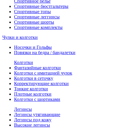
Спортивное белье
Спортивные бюстгальтеры
Спортивные топы
Спортивные леггинсы
Спортивные шорты
Спортивные комплекты
Чулки и колготки
Носочки и Гольфы
Повязки на бедра / бандалетки
Колготки
Фантазийные колготки
Колготки с имитацией чулок
Колготки в сеточку
Корректирующие колготки
Тонкие колготки
Плотные колготки
Колготки с шортиками
Легинсы
Легинсы утягивающие
Легинсы под кожу
Высокие легинсы