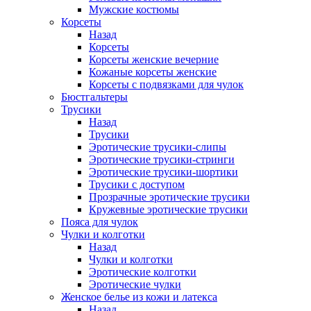
Мужские костюмы
Корсеты
Назад
Корсеты
Корсеты женские вечерние
Кожаные корсеты женские
Корсеты с подвязками для чулок
Бюстгальтеры
Трусики
Назад
Трусики
Эротические трусики-слипы
Эротические трусики-стринги
Эротические трусики-шортики
Трусики с доступом
Прозрачные эротические трусики
Кружевные эротические трусики
Пояса для чулок
Чулки и колготки
Назад
Чулки и колготки
Эротические колготки
Эротические чулки
Женское белье из кожи и латекса
Назад