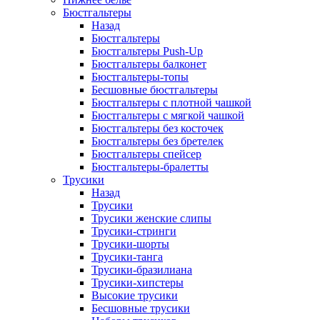
Бюстгальтеры
Назад
Бюстгальтеры
Бюстгальтеры Push-Up
Бюстгальтеры балконет
Бюстгальтеры-топы
Бесшовные бюстгальтеры
Бюстгальтеры с плотной чашкой
Бюстгальтеры с мягкой чашкой
Бюстгальтеры без косточек
Бюстгальтеры без бретелек
Бюстгальтеры спейсер
Бюстгальтеры-бралетты
Трусики
Назад
Трусики
Трусики женские слипы
Трусики-стринги
Трусики-шорты
Трусики-танга
Трусики-бразилиана
Трусики-хипстеры
Высокие трусики
Бесшовные трусики