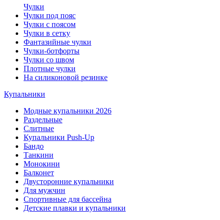
Чулки
Чулки под пояс
Чулки с поясом
Чулки в сетку
Фантазийные чулки
Чулки-ботфорты
Чулки со швом
Плотные чулки
На силиконовой резинке
Купальники
Модные купальники 2026
Раздельные
Слитные
Купальники Push-Up
Бандо
Танкини
Монокини
Балконет
Двусторонние купальники
Для мужчин
Спортивные для бассейна
Детские плавки и купальники