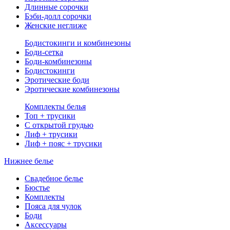
Длинные сорочки
Бэби-долл сорочки
Женские неглиже
Бодистокинги и комбинезоны
Боди-сетка
Боди-комбинезоны
Бодистокинги
Эротические боди
Эротические комбинезоны
Комплекты белья
Топ + трусики
С открытой грудью
Лиф + трусики
Лиф + пояс + трусики
Нижнее белье
Свадебное белье
Бюстье
Комплекты
Пояса для чулок
Боди
Аксессуары