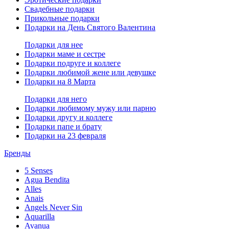
Свадебные подарки
Прикольные подарки
Подарки на День Святого Валентина
Подарки для нее
Подарки маме и сестре
Подарки подруге и коллеге
Подарки любимой жене или девушке
Подарки на 8 Марта
Подарки для него
Подарки любимому мужу или парню
Подарки другу и коллеге
Подарки папе и брату
Подарки на 23 февраля
Бренды
5 Senses
Agua Bendita
Alles
Anais
Angels Never Sin
Aquarilla
Avanua