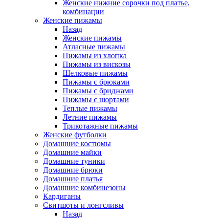
Женские нижние сорочки под платье,
комбинации
Женские пижамы
Назад
Женские пижамы
Атласные пижамы
Пижамы из хлопка
Пижамы из вискозы
Шелковые пижамы
Пижамы с брюками
Пижамы с бриджами
Пижамы с шортами
Теплые пижамы
Летние пижамы
Трикотажные пижамы
Женские футболки
Домашние костюмы
Домашние майки
Домашние туники
Домашние брюки
Домашние платья
Домашние комбинезоны
Кардиганы
Свитшоты и лонгсливы
Назад