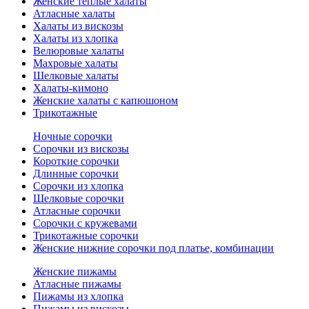
Женские теплые халаты
Атласные халаты
Халаты из вискозы
Халаты из хлопка
Велюровые халаты
Махровые халаты
Шелковые халаты
Халаты-кимоно
Женские халаты с капюшоном
Трикотажные
Ночные сорочки
Сорочки из вискозы
Короткие сорочки
Длинные сорочки
Сорочки из хлопка
Шелковые сорочки
Атласные сорочки
Сорочки с кружевами
Трикотажные сорочки
Женские нижние сорочки под платье, комбинации
Женские пижамы
Атласные пижамы
Пижамы из хлопка
Пижамы из вискозы