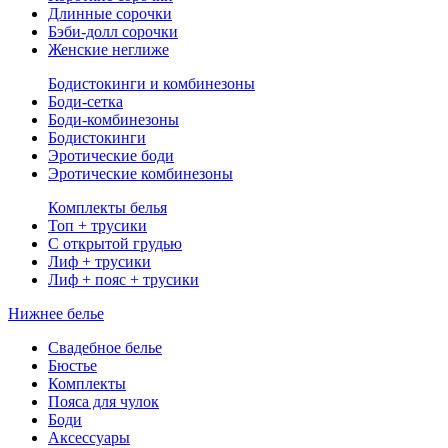
Длинные сорочки
Бэби-долл сорочки
Женские неглиже
Бодистокинги и комбинезоны
Боди-сетка
Боди-комбинезоны
Бодистокинги
Эротические боди
Эротические комбинезоны
Комплекты белья
Топ + трусики
С открытой грудью
Лиф + трусики
Лиф + пояс + трусики
Нижнее белье
Свадебное белье
Бюстье
Комплекты
Пояса для чулок
Боди
Аксессуары