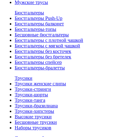
Мужские трусы
Бюстгальтеры
Бюстгальтеры Push-Up
Бюстгальтеры балконет
Бюстгальтеры-топы
Бесшовные бюстгальтеры
Бюстгальтеры с плотной чашкой
Бюстгальтеры с мягкой чашкой
Бюстгальтеры без косточек
Бюстгальтеры без бретелек
Бюстгальтеры спейсер
Бюстгальтеры-бралетты
Трусики
Трусики женские слипы
Трусики-стринги
Трусики-шорты
Трусики-танга
Трусики-бразилиана
Трусики-хипстеры
Высокие трусики
Бесшовные трусики
Наборы трусиков