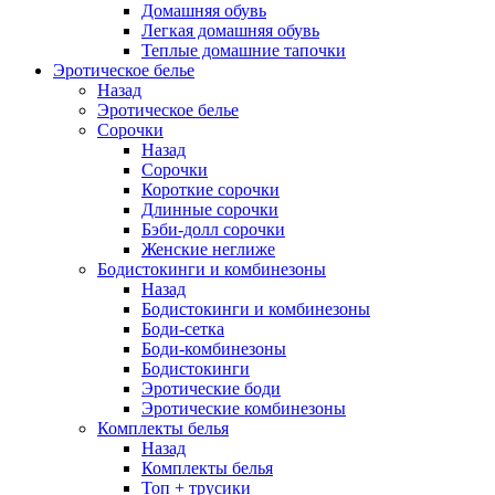
Домашняя обувь
Легкая домашняя обувь
Теплые домашние тапочки
Эротическое белье
Назад
Эротическое белье
Сорочки
Назад
Сорочки
Короткие сорочки
Длинные сорочки
Бэби-долл сорочки
Женские неглиже
Бодистокинги и комбинезоны
Назад
Бодистокинги и комбинезоны
Боди-сетка
Боди-комбинезоны
Бодистокинги
Эротические боди
Эротические комбинезоны
Комплекты белья
Назад
Комплекты белья
Топ + трусики