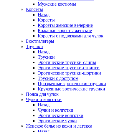
Мужские костюмы
Корсеты
Назад
Корсеты
Корсеты женские вечерние
Кожаные корсеты женские
Корсеты с подвязками для чулок
Бюстгальтеры
Трусики
Назад
Трусики
Эротические трусики-слипы
Эротические трусики-стринги
Эротические трусики-шортики
Трусики с доступом
Прозрачные эротические трусики
Кружевные эротические трусики
Пояса для чулок
Чулки и колготки
Назад
Чулки и колготки
Эротические колготки
Эротические чулки
Женское белье из кожи и латекса
Назад