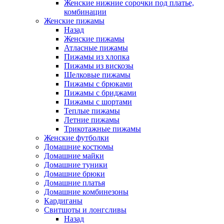
Женские нижние сорочки под платье,
комбинации
Женские пижамы
Назад
Женские пижамы
Атласные пижамы
Пижамы из хлопка
Пижамы из вискозы
Шелковые пижамы
Пижамы с брюками
Пижамы с бриджами
Пижамы с шортами
Теплые пижамы
Летние пижамы
Трикотажные пижамы
Женские футболки
Домашние костюмы
Домашние майки
Домашние туники
Домашние брюки
Домашние платья
Домашние комбинезоны
Кардиганы
Свитшоты и лонгсливы
Назад