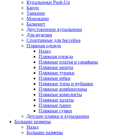
Купальники Push-Up
Бандо
Танкини
Монокини
Балконет
Двусторонние купальники
Для мужчин
Спортивные для бассейна
Пляжная одежда
Назад
Пляжная одежда
Пляжные платья и сарафаны
Пляжные шорты
Пляжные туники
Пляжные юбки
Пляжные топы и рубашки
Пляжные комбинезоны
Пляжные комплекты
Пляжные халаты
Пляжные парео
Пляжные сумки
Детские плавки и купальники
Большие размеры
Назад
Большие размеры