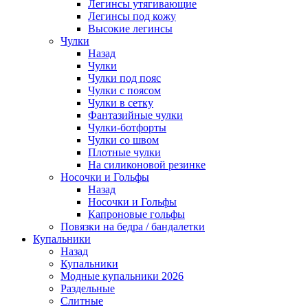
Легинсы утягивающие
Легинсы под кожу
Высокие легинсы
Чулки
Назад
Чулки
Чулки под пояс
Чулки с поясом
Чулки в сетку
Фантазийные чулки
Чулки-ботфорты
Чулки со швом
Плотные чулки
На силиконовой резинке
Носочки и Гольфы
Назад
Носочки и Гольфы
Капроновые гольфы
Повязки на бедра / бандалетки
Купальники
Назад
Купальники
Модные купальники 2026
Раздельные
Слитные