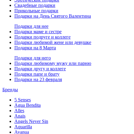
Свадебные подарки
Прикольные подарки
Подарки на День Святого Валентина
Подарки для нее
Подарки маме и сестре
Подарки подруге и коллеге
Подарки любимой жене или девушке
Подарки на 8 Марта
Подарки для него
Подарки любимому мужу или парню
Подарки другу и коллеге
Подарки папе и брату
Подарки на 23 февраля
Бренды
5 Senses
Agua Bendita
Alles
Anais
Angels Never Sin
Aquarilla
Avanua