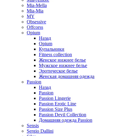
Mia-Mella
Mia-Mia
MY
Obsessive
Offcorss
Opium
Назад
Opium
Купальники
Fitness collection
Женское нижнее белье
Мужское нижнее белье
Эротическое белье
Женская домашняя одежда
Passion
Назад
Passion
Passion Lingerie
Passion Erotic Line
Passion Size Plus
Passion Devil Collection
Домашняя одежда Passion
Sensis
Sergio Dallini