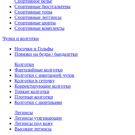
Спортивное белье
Спортивные бюстгальтеры
Спортивные топы
Спортивные леггинсы
Спортивные шорты
Спортивные комплекты
Чулки и колготки
Носочки и Гольфы
Повязки на бедра / бандалетки
Колготки
Фантазийные колготки
Колготки с имитацией чулок
Колготки в сеточку
Корректирующие колготки
Тонкие колготки
Плотные колготки
Колготки с шортиками
Легинсы
Легинсы утягивающие
Легинсы под кожу
Высокие легинсы