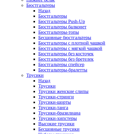
Бюстгальтеры
Назад
Бюстгальтеры
Бюстгальтеры Push-Up
Бюстгальтеры балконет
Бюстгальтеры-топы
Бесшовные бюстгальтеры
Бюстгальтеры с плотной чашкой
Бюстгальтеры с мягкой чашкой
Бюстгальтеры без косточек
Бюстгальтеры без бретелек
Бюстгальтеры спейсер
Бюстгальтеры-бралетты
Трусики
Назад
Трусики
Трусики женские слипы
Трусики-стринги
Трусики-шорты
Трусики-танга
Трусики-бразилиана
Трусики-хипстеры
Высокие трусики
Бесшовные трусики