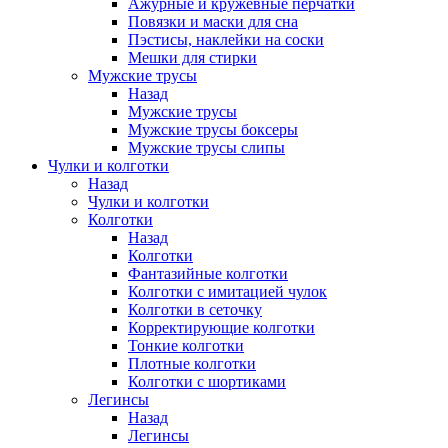
Ажурные и кружевные перчатки
Повязки и маски для сна
Пэстисы, наклейки на соски
Мешки для стирки
Мужские трусы
Назад
Мужские трусы
Мужские трусы боксеры
Мужские трусы слипы
Чулки и колготки
Назад
Чулки и колготки
Колготки
Назад
Колготки
Фантазийные колготки
Колготки с имитацией чулок
Колготки в сеточку
Корректирующие колготки
Тонкие колготки
Плотные колготки
Колготки с шортиками
Легинсы
Назад
Легинсы