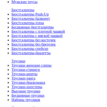
Мужские трусы
Бюстгальтеры
Бюстгальтеры Push-Up
Бюстгальтеры балконет
Бюстгальтеры-топы
Бесшовные бюстгальтеры
Бюстгальтеры с плотной чашкой
Бюстгальтеры с мягкой чашкой
Бюстгальтеры без косточек
Бюстгальтеры без бретелек
Бюстгальтеры спейсер
Бюстгальтеры-бралетты
Трусики
Трусики женские слипы
Трусики-стринги
Трусики-шорты
Трусики-танга
Трусики-бразилиана
Трусики-хипстеры
Высокие трусики
Бесшовные трусики
Наборы трусиков