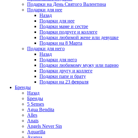
Подарки на День Святого Валентина
Подарки для нее
Назад
Подарки для нее
Подарки маме и сестре
Подарки подруге и коллеге
Подарки любимой жене или девушке
Подарки на 8 Марта
Подарки для него
Назад
Подарки для него
Подарки любимому мужу или парню
Подарки другу и коллеге
Подарки папе и брату
Подарки на 23 февраля
Бренды
Назад
Бренды
5 Senses
Agua Bendita
Alles
Anais
Angels Never Sin
Aquarilla
Avanua