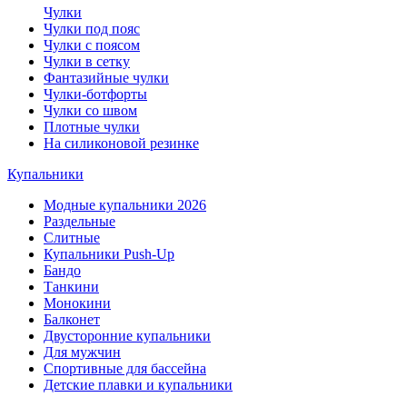
Чулки
Чулки под пояс
Чулки с поясом
Чулки в сетку
Фантазийные чулки
Чулки-ботфорты
Чулки со швом
Плотные чулки
На силиконовой резинке
Купальники
Модные купальники 2026
Раздельные
Слитные
Купальники Push-Up
Бандо
Танкини
Монокини
Балконет
Двусторонние купальники
Для мужчин
Спортивные для бассейна
Детские плавки и купальники