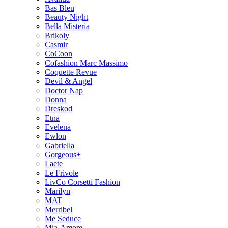
Bas Bleu
Beauty Night
Bella Misteria
Brikoly
Casmir
CoCoon
Cofashion Marc Massimo
Coquette Revue
Devil & Angel
Doctor Nap
Donna
Dreskod
Etna
Evelena
Ewlon
Gabriella
Gorgeous+
Laete
Le Frivole
LivCo Corsetti Fashion
Marilyn
MAT
Merribel
Me Seduce
Mia-Amore