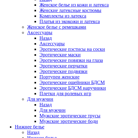
Женское белье из кожи и латекса
Женские латексные костюмы
Комплекты из латекса
Платья из экокожи и латекса
Женское белье с ремешками
Аксессуары
Назад
Аксессуары
Эротические пэстисы на соски
Эротические маски
Эротические повязки на глаза
Эротические перчатки
Эротические подвязки
Портупеи женские
Эротические ошейники БДСМ
Эротические БДСМ наручники
Плетки для ролевых игр
Для мужчин
Назад
Для мужчин
Мужские эротические трусы
Мужские эротические боди
Нижнее белье
Назад
Нижнее белье