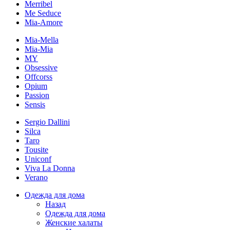
Merribel
Me Seduce
Mia-Amore
Mia-Mella
Mia-Mia
MY
Obsessive
Offcorss
Opium
Passion
Sensis
Sergio Dallini
Silca
Taro
Tousite
Uniconf
Viva La Donna
Verano
Одежда для дома
Назад
Одежда для дома
Женские халаты