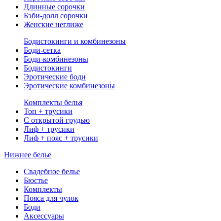
Длинные сорочки
Бэби-долл сорочки
Женские неглиже
Бодистокинги и комбинезоны
Боди-сетка
Боди-комбинезоны
Бодистокинги
Эротические боди
Эротические комбинезоны
Комплекты белья
Топ + трусики
С открытой грудью
Лиф + трусики
Лиф + пояс + трусики
Нижнее белье
Свадебное белье
Бюстье
Комплекты
Пояса для чулок
Боди
Аксессуары