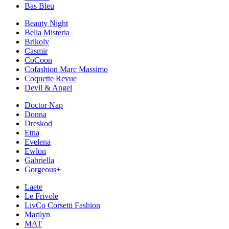
Bas Bleu
Beauty Night
Bella Misteria
Brikoly
Casmir
CoCoon
Cofashion Marc Massimo
Coquette Revue
Devil & Angel
Doctor Nap
Donna
Dreskod
Etna
Evelena
Ewlon
Gabriella
Gorgeous+
Laete
Le Frivole
LivCo Corsetti Fashion
Marilyn
MAT