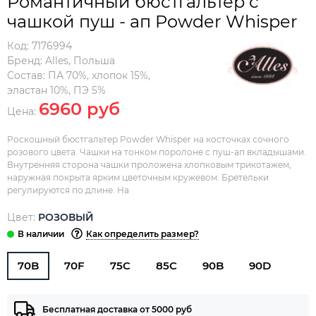
Романтичный бюстгальтер с
чашкой пуш - ап Powder Whisper
Код:
7176994
Бренд:
Alles
,
Польша
Состав:
ПА 70%, хлопок 15%,
эластан 10%, ПЭ 5%
6960 руб
Цена:
Роскошный бюстгальтер Powder Whisper на косточках сочного
розового цвета. Чашки на тонком поролоне с пуш-ап вкладышами.
Внутренняя сторона чашки проложена хлопковым трикотажем,
наружная покрыта ярким цветочным кружевом. Бретельки
регулируются по длине. На
Цвет:
РОЗОВЫЙ
Как определить размер?
70B
70F
75C
85C
90B
90D
Бесплатная доставка от 5000 руб