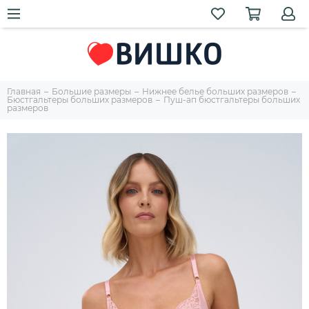
Главная
Большие размеры
Нижнее белье больших размеров
Бюстгальтеры больших размеров
Пуш-ап бюстгальтеры больших
размеров