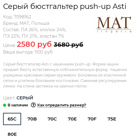
Серый бюстгальтер push-up Asti
Код:
7098162
Бренд:
MAT
,
Польша
Состав:
ПА 26%, хлопок 24%,
ПЭ 22%, ПУ 21%, эластан 7%
2580 руб
3680 руб
Цена:
Ваша выгода: 1100 руб
Серый бюстгальтер Asti с чашечками push-up. Форма чашки
придает бюсту естественную соблазнительную форму. Чашечки
украшены красивым серым кружевом. Боковины из эластичной
сетки и усилены боковыми косточками. Съемные регулируемые
лямки. На спине застежка на крючки-петли.
Цвет:
СЕРЫЙ
Как определить размер?
65C
70B
70C
70E
70F
75E
80E