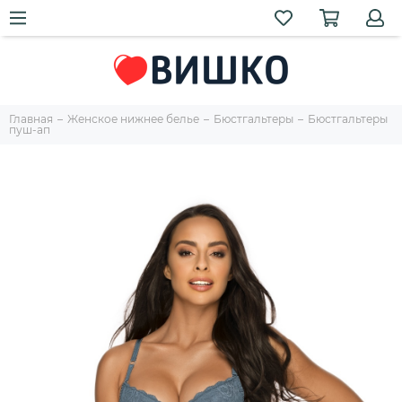
Главная
Женское нижнее белье
Бюстгальтеры
Бюстгальтеры
пуш-ап