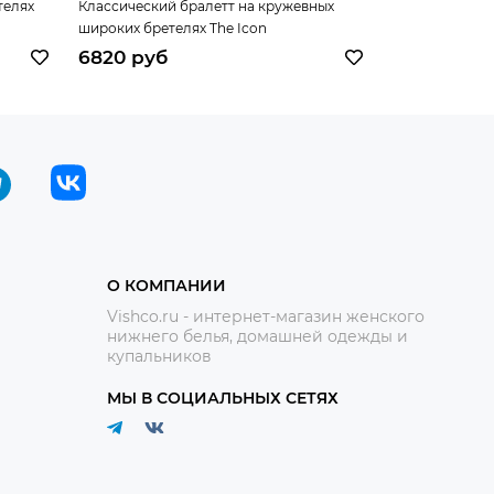
телях
Классический бралетт на кружевных
Бюстгальтер "
широких бретелях The Icon
6820 руб
8400 руб
О КОМПАНИИ
Vishco.ru - интернет-магазин женского
нижнего белья, домашней одежды и
купальников
МЫ В СОЦИАЛЬНЫХ СЕТЯХ