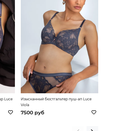
up Luce
Изысканный бюстгальтер пуш-ап Luce
Изящный бюстг
Viola
Rosa
7500 руб
7500 руб