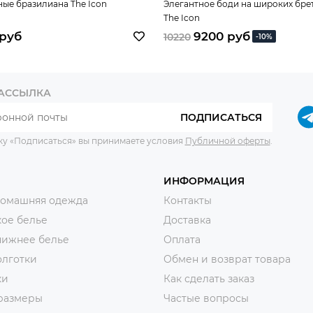
ые бразилиана The Icon
Элегантное боди на широких бре
The Icon
 руб
9200 руб
10220
-10%
РАССЫЛКА
ПОДПИСАТЬСЯ
ку «Подписаться» вы принимаете условия
Публичной оферты
.
ИНФОРМАЦИЯ
домашняя одежда
Контакты
ое белье
Доставка
нижнее белье
Оплата
олготки
Обмен и возврат товара
ки
Как сделать заказ
размеры
Частые вопросы