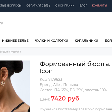
СТЫЕ ВОПРОСЫ
ОБРАТНАЯ СВЯЗЬ
О КОМПАНИИ
БЛОГ
КОНТАКТЫ
НИЖНЕЕ БЕЛЬЕ
ЧУЛКИ И КОЛГОТКИ
КУПАЛЬНИКИ
БОЛ
ьтеры пуш-ап
Формованный бюстгаль
Icon
Код:
7179623
Бренд:
Alles
,
Польша
Состав:
ПА 65%, ПЭ 25%, эластан 10%
7420 руб
Цена:
Кружевной бюстгальтер The Icon с формова