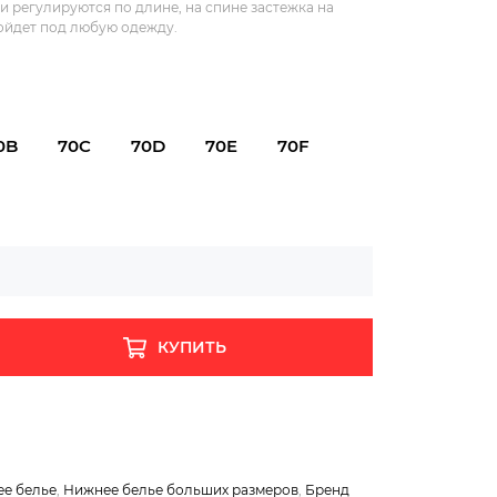
 регулируются по длине, на спине застежка на
ойдет под любую одежду.
0B
70C
70D
70E
70F
КУПИТЬ
е белье
,
Нижнее белье больших размеров
,
Бренд