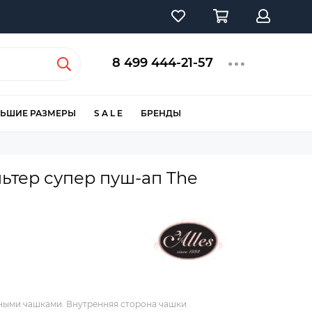
8 499 444-21-57
ЬШИЕ РАЗМЕРЫ
S A L E
БРЕНДЫ
тер супер пуш-ап The
нными чашками. Внутренняя сторона чашки