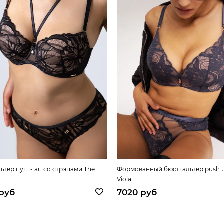
ьтер пуш - ап со стрэпами The
Формованный бюстгальтер push 
Viola
руб
7020 руб