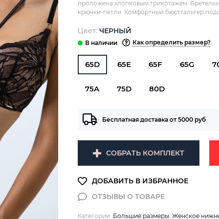
проложена хлопковым трикотажем. Бретельки
крючки-петли. Комфортный бюстгальтер под
Цвет:
ЧЕРНЫЙ
Как определить размер?
65D
65E
65F
65G
7
75A
75D
80D
Бесплатная доставка от 5000 руб
СОБРАТЬ КОМПЛЕКТ
Категории:
Большие размеры
,
Женское нижне