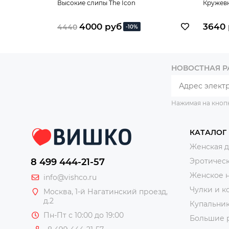
Высокие слипы The Icon
Кружевн
4000 руб
3640
4440
-10%
НОВОСТНАЯ 
Нажимая на кноп
КАТАЛОГ
Женская 
8 499 444-21-57
Эротическ
Женское 
info@vishco.ru
Чулки и к
Москва
, 1-й Нагатинский проезд,
д.2
Купальни
Пн-Пт с 10:00 до 19:00
Большие 