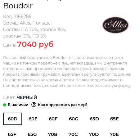
Boudoir
Код:
7168285
Бренд:
Alles
,
Польша
Состав:
ПА 70%, хлопок 15%,
эластан 10%, ПЭ 5%
7040 руб
Цена:
Роскошный бюстгальтер Boudoir на косточках черного цвета.
Чашки на тонком поролоне с пуш-ап вкладышами. Внутренняя
сторона чашки проложена хлопковым трикотажем, наружная
покрыта красивым кружевом. Бретельки регулируются по длине.
На спине застежка на крючки-петли. Чашки поддерживают и
приподнимают бюст, сохраняя при этом его естественную форму.
Цвет:
ЧЕРНЫЙ
Как определить размер?
60D
60E
60F
60G
65D
65E
65F
65G
70B
70C
70D
70E