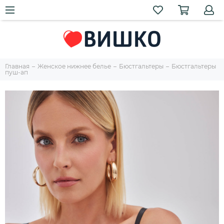
Главная
Женское нижнее белье
Бюстгальтеры
Бюстгальтеры
пуш-ап