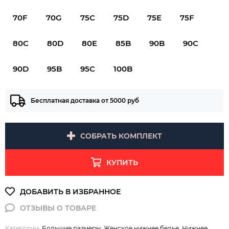
70F
70G
75C
75D
75E
75F
80C
80D
80E
85B
90B
90C
90D
95B
95C
100B
Бесплатная доставка от 5000 руб
СОБРАТЬ КОМПЛЕКТ
КУПИТЬ
Категории:
Большие размеры
,
Женское нижнее белье
,
Нижнее