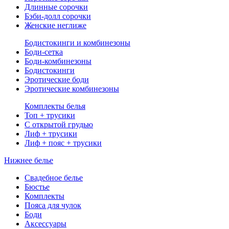
Длинные сорочки
Бэби-долл сорочки
Женские неглиже
Бодистокинги и комбинезоны
Боди-сетка
Боди-комбинезоны
Бодистокинги
Эротические боди
Эротические комбинезоны
Комплекты белья
Топ + трусики
С открытой грудью
Лиф + трусики
Лиф + пояс + трусики
Нижнее белье
Свадебное белье
Бюстье
Комплекты
Пояса для чулок
Боди
Аксессуары