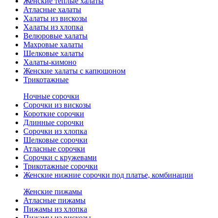
Женские теплые халаты
Атласные халаты
Халаты из вискозы
Халаты из хлопка
Велюровые халаты
Махровые халаты
Шелковые халаты
Халаты-кимоно
Женские халаты с капюшоном
Трикотажные
Ночные сорочки
Сорочки из вискозы
Короткие сорочки
Длинные сорочки
Сорочки из хлопка
Шелковые сорочки
Атласные сорочки
Сорочки с кружевами
Трикотажные сорочки
Женские нижние сорочки под платье, комбинации
Женские пижамы
Атласные пижамы
Пижамы из хлопка
Пижамы из вискозы