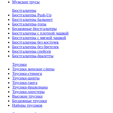
Мужские трусы
Бюстгальтеры
Бюстгальтеры Push-Up
Бюстгальтеры балконет
Бюстгальтеры-топы
Бесшовные бюстгальтеры
Бюстгальтеры с плотной чашкой
Бюстгальтеры с мягкой чашкой
Бюстгальтеры без косточек
Бюстгальтеры без бретелек
Бюстгальтеры спейсер
Бюстгальтеры-бралетты
Трусики
Трусики женские слипы
Трусики-стринги
Трусики-шорты
Трусики-танга
Трусики-бразилиана
Трусики-хипстеры
Высокие трусики
Бесшовные трусики
Наборы трусиков