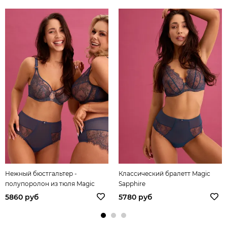
Нежный бюстгальтер -
Классический бралетт Magic
полупоролон из тюля Magic
Sapphire
Sapphire
5860 руб
5780 руб