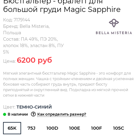
Бюстгальтер - бралетт для
большой груди Magic Sapphire
Код:
7179144
Бренд:
Bella Misteria
,
Польша
Состав:
ПА 49%, ПЭ 20%,
хлопок 18%, эластан 8%, ПУ
5%
6200 руб
Цена:
Мягкий элегантный бюстгальтер Magic Sapphire - это комфорт для
полных женщин. Чашка с тройным членением и двойная усиленная
боковая часть собирают грудь внутрь, придают бюсту
приподнятый и округленный вид. Подкладка из мягкой прочной
сетки в нижней части
Цвет:
ТЕМНО-СИНИЙ
Как определить размер?
65K
75J
100D
100E
100F
105C