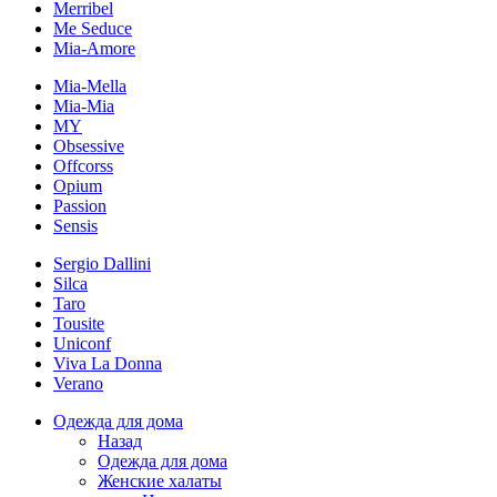
Merribel
Me Seduce
Mia-Amore
Mia-Mella
Mia-Mia
MY
Obsessive
Offcorss
Opium
Passion
Sensis
Sergio Dallini
Silca
Taro
Tousite
Uniconf
Viva La Donna
Verano
Одежда для дома
Назад
Одежда для дома
Женские халаты