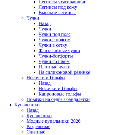
Легинсы утягивающие
Легинсы под кожу
Высокие легинсы
Чулки
Назад
Чулки
Чулки под пояс
Чулки с поясом
Чулки в сетку
Фантазийные чулки
Чулки-ботфорты
Чулки со швом
Плотные чулки
На силиконовой резинке
Носочки и Гольфы
Назад
Носочки и Гольфы
Капроновые гольфы
Повязки на бедра / бандалетки
Купальники
Назад
Купальники
Модные купальники 2026
Раздельные
Слитные