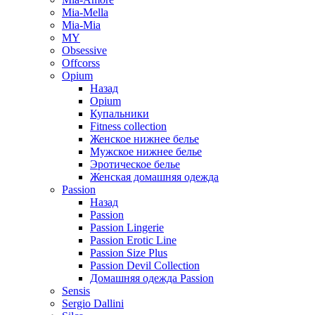
Mia-Mella
Mia-Mia
MY
Obsessive
Offcorss
Opium
Назад
Opium
Купальники
Fitness collection
Женское нижнее белье
Мужское нижнее белье
Эротическое белье
Женская домашняя одежда
Passion
Назад
Passion
Passion Lingerie
Passion Erotic Line
Passion Size Plus
Passion Devil Collection
Домашняя одежда Passion
Sensis
Sergio Dallini