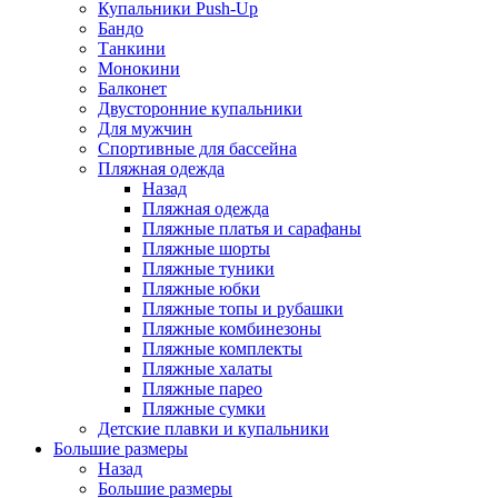
Купальники Push-Up
Бандо
Танкини
Монокини
Балконет
Двусторонние купальники
Для мужчин
Спортивные для бассейна
Пляжная одежда
Назад
Пляжная одежда
Пляжные платья и сарафаны
Пляжные шорты
Пляжные туники
Пляжные юбки
Пляжные топы и рубашки
Пляжные комбинезоны
Пляжные комплекты
Пляжные халаты
Пляжные парео
Пляжные сумки
Детские плавки и купальники
Большие размеры
Назад
Большие размеры