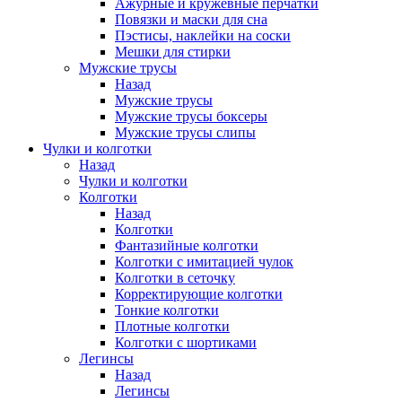
Ажурные и кружевные перчатки
Повязки и маски для сна
Пэстисы, наклейки на соски
Мешки для стирки
Мужские трусы
Назад
Мужские трусы
Мужские трусы боксеры
Мужские трусы слипы
Чулки и колготки
Назад
Чулки и колготки
Колготки
Назад
Колготки
Фантазийные колготки
Колготки с имитацией чулок
Колготки в сеточку
Корректирующие колготки
Тонкие колготки
Плотные колготки
Колготки с шортиками
Легинсы
Назад
Легинсы