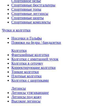
Спортивное белье
Спортивные бюстгальтеры
Спортивные топы
Спортивные леггинсы
Спортивные шорты
Спортивные комплекты
Чулки и колготки
Носочки и Гольфы
Повязки на бедра / бандалетки
Колготки
Фантазийные колготки
Колготки с имитацией чулок
Колготки в сеточку
Корректирующие колготки
Тонкие колготки
Плотные колготки
Колготки с шортиками
Легинсы
Легинсы утягивающие
Легинсы под кожу
Высокие легинсы