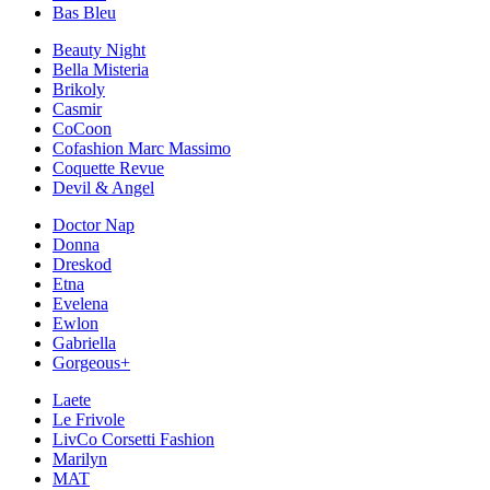
Bas Bleu
Beauty Night
Bella Misteria
Brikoly
Casmir
CoCoon
Cofashion Marc Massimo
Coquette Revue
Devil & Angel
Doctor Nap
Donna
Dreskod
Etna
Evelena
Ewlon
Gabriella
Gorgeous+
Laete
Le Frivole
LivCo Corsetti Fashion
Marilyn
MAT