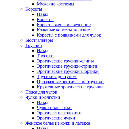
Мужские костюмы
Корсеты
Назад
Корсеты
Корсеты женские вечерние
Кожаные корсеты женские
Корсеты с подвязками для чулок
Бюстгальтеры
Трусики
Назад
Трусики
Эротические трусики-слипы
Эротические трусики-стринги
Эротические трусики-шортики
Трусики с доступом
Прозрачные эротические трусики
Кружевные эротические трусики
Пояса для чулок
Чулки и колготки
Назад
Чулки и колготки
Эротические колготки
Эротические чулки
Женское белье из кожи и латекса
Назад