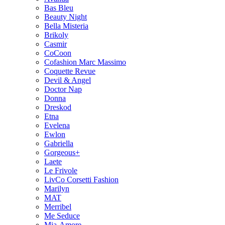
Bas Bleu
Beauty Night
Bella Misteria
Brikoly
Casmir
CoCoon
Cofashion Marc Massimo
Coquette Revue
Devil & Angel
Doctor Nap
Donna
Dreskod
Etna
Evelena
Ewlon
Gabriella
Gorgeous+
Laete
Le Frivole
LivCo Corsetti Fashion
Marilyn
MAT
Merribel
Me Seduce
Mia-Amore