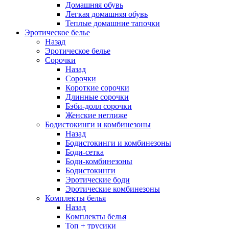
Домашняя обувь
Легкая домашняя обувь
Теплые домашние тапочки
Эротическое белье
Назад
Эротическое белье
Сорочки
Назад
Сорочки
Короткие сорочки
Длинные сорочки
Бэби-долл сорочки
Женские неглиже
Бодистокинги и комбинезоны
Назад
Бодистокинги и комбинезоны
Боди-сетка
Боди-комбинезоны
Бодистокинги
Эротические боди
Эротические комбинезоны
Комплекты белья
Назад
Комплекты белья
Топ + трусики