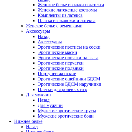
Женское белье из кожи и латекса
Женские латексные костюмы
Комплекты из латекса
Платья из экокожи и латекса
Женское белье с ремешками
Аксессуары
Назад
Аксессуары
Эротические пэстисы на соски
Эротические маски
Эротические повязки на глаза
Эротические перчатки
Эротические подвязки
Портупеи женские
Эротические ошейники БДСМ
Эротические БДСМ наручники
Плетки для ролевых игр
Для мужчин
Назад
Для мужчин
Мужские эротические трусы
Мужские эротические боди
Нижнее белье
Назад
Нижнее белье