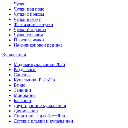
Чулки
Чулки под пояс
Чулки с поясом
Чулки в сетку
Фантазийные чулки
Чулки-ботфорты
Чулки со швом
Плотные чулки
На силиконовой резинке
Купальники
Модные купальники 2026
Раздельные
Слитные
Купальники Push-Up
Бандо
Танкини
Монокини
Балконет
Двусторонние купальники
Для мужчин
Спортивные для бассейна
Детские плавки и купальники