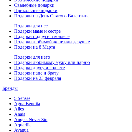
Свадебные подарки
Прикольные подарки
Подарки на День Святого Валентина
Подарки для нее
Подарки маме и сестре
Подарки подруге и коллеге
Подарки любимой жене или девушке
Подарки на 8 Марта
Подарки для него
Подарки любимому мужу или парню
Подарки другу и коллеге
Подарки папе и брату
Подарки на 23 февраля
Бренды
5 Senses
Agua Bendita
Alles
Anais
Angels Never Sin
Aquarilla
Avanua