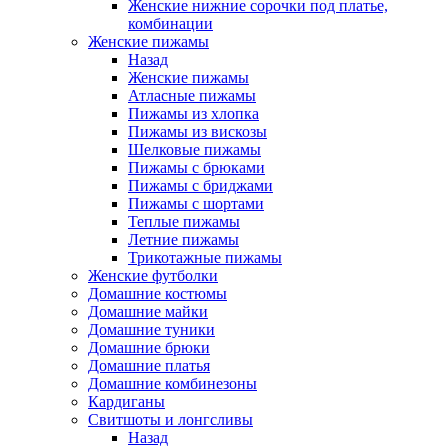
Женские нижние сорочки под платье,
комбинации
Женские пижамы
Назад
Женские пижамы
Атласные пижамы
Пижамы из хлопка
Пижамы из вискозы
Шелковые пижамы
Пижамы с брюками
Пижамы с бриджами
Пижамы с шортами
Теплые пижамы
Летние пижамы
Трикотажные пижамы
Женские футболки
Домашние костюмы
Домашние майки
Домашние туники
Домашние брюки
Домашние платья
Домашние комбинезоны
Кардиганы
Свитшоты и лонгсливы
Назад