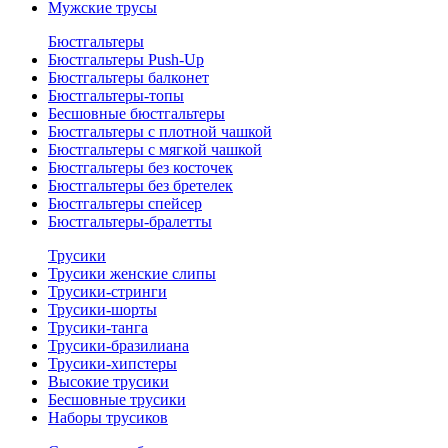
Мужские трусы
Бюстгальтеры
Бюстгальтеры Push-Up
Бюстгальтеры балконет
Бюстгальтеры-топы
Бесшовные бюстгальтеры
Бюстгальтеры с плотной чашкой
Бюстгальтеры с мягкой чашкой
Бюстгальтеры без косточек
Бюстгальтеры без бретелек
Бюстгальтеры спейсер
Бюстгальтеры-бралетты
Трусики
Трусики женские слипы
Трусики-стринги
Трусики-шорты
Трусики-танга
Трусики-бразилиана
Трусики-хипстеры
Высокие трусики
Бесшовные трусики
Наборы трусиков