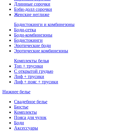
Длинные сорочки
Бэби-долл сорочки
Женские неглиже
Бодистокинги и комбинезоны
Боди-сетка
Боди-комбинезоны
Бодистокинги
Эротические боди
Эротические комбинезоны
Комплекты белья
Топ + трусики
С открытой грудью
Лиф + трусики
Лиф + пояс + трусики
Нижнее белье
Свадебное белье
Бюстье
Комплекты
Пояса для чулок
Боди
Аксессуары