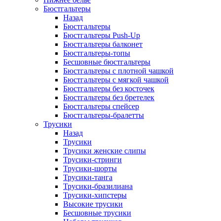
Бюстгальтеры
Назад
Бюстгальтеры
Бюстгальтеры Push-Up
Бюстгальтеры балконет
Бюстгальтеры-топы
Бесшовные бюстгальтеры
Бюстгальтеры с плотной чашкой
Бюстгальтеры с мягкой чашкой
Бюстгальтеры без косточек
Бюстгальтеры без бретелек
Бюстгальтеры спейсер
Бюстгальтеры-бралетты
Трусики
Назад
Трусики
Трусики женские слипы
Трусики-стринги
Трусики-шорты
Трусики-танга
Трусики-бразилиана
Трусики-хипстеры
Высокие трусики
Бесшовные трусики