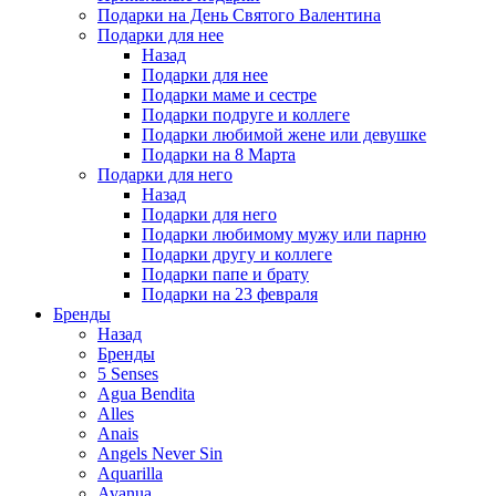
Подарки на День Святого Валентина
Подарки для нее
Назад
Подарки для нее
Подарки маме и сестре
Подарки подруге и коллеге
Подарки любимой жене или девушке
Подарки на 8 Марта
Подарки для него
Назад
Подарки для него
Подарки любимому мужу или парню
Подарки другу и коллеге
Подарки папе и брату
Подарки на 23 февраля
Бренды
Назад
Бренды
5 Senses
Agua Bendita
Alles
Anais
Angels Never Sin
Aquarilla
Avanua