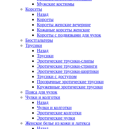
Мужские костюмы
Корсеты
Назад
Корсеты
Корсеты женские вечерние
Кожаные корсеты женские
Корсеты с подвязками для чулок
Бюстгальтеры
Трусики
Назад
Трусики
Эротические трусики-слипы
Эротические трусики-стринги
Эротические трусики-шортики
Трусики с доступом
Прозрачные эротические трусики
Кружевные эротические трусики
Пояса для чулок
Чулки и колготки
Назад
Чулки и колготки
Эротические колготки
Эротические чулки
Женское белье из кожи и латекса
Назад