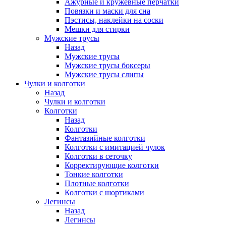
Ажурные и кружевные перчатки
Повязки и маски для сна
Пэстисы, наклейки на соски
Мешки для стирки
Мужские трусы
Назад
Мужские трусы
Мужские трусы боксеры
Мужские трусы слипы
Чулки и колготки
Назад
Чулки и колготки
Колготки
Назад
Колготки
Фантазийные колготки
Колготки с имитацией чулок
Колготки в сеточку
Корректирующие колготки
Тонкие колготки
Плотные колготки
Колготки с шортиками
Легинсы
Назад
Легинсы