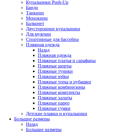
Купальники Push-Up
Бандо
Танкини
Монокини
Балконет
Двусторонние купальники
Для мужчин
Спортивные для бассейна
Пляжная одежда
Назад
Пляжная одежда
Пляжные платья и сарафаны
Пляжные шорты
Пляжные туники
Пляжные юбки
Пляжные топы и рубашки
Пляжные комбинезоны
Пляжные комплекты
Пляжные халаты
Пляжные парео
Пляжные сумки
Детские плавки и купальники
Большие размеры
Назад
Большие размеры