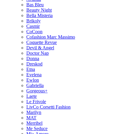
Bas Bleu
Beauty Night
Bella Misteria
Brikoly
Casmir
CoCoon
Cofashion Marc Massimo
Coquette Revue
Devil & Angel
Doctor Nap
Donna
Dreskod
Etna
Evelena
Ewlon
Gabriella
Gorgeous+
Laete
Le Frivole
LivCo Corsetti Fashion
Marilyn
MAT
Merribel
Me Seduce
Mia-Amore