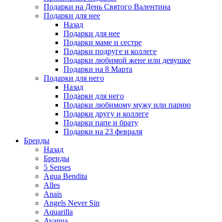
Подарки на День Святого Валентина
Подарки для нее
Назад
Подарки для нее
Подарки маме и сестре
Подарки подруге и коллеге
Подарки любимой жене или девушке
Подарки на 8 Марта
Подарки для него
Назад
Подарки для него
Подарки любимому мужу или парню
Подарки другу и коллеге
Подарки папе и брату
Подарки на 23 февраля
Бренды
Назад
Бренды
5 Senses
Agua Bendita
Alles
Anais
Angels Never Sin
Aquarilla
Avanua