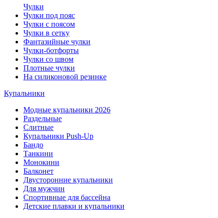
Чулки
Чулки под пояс
Чулки с поясом
Чулки в сетку
Фантазийные чулки
Чулки-ботфорты
Чулки со швом
Плотные чулки
На силиконовой резинке
Купальники
Модные купальники 2026
Раздельные
Слитные
Купальники Push-Up
Бандо
Танкини
Монокини
Балконет
Двусторонние купальники
Для мужчин
Спортивные для бассейна
Детские плавки и купальники