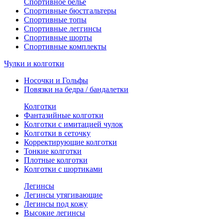
Спортивное белье
Спортивные бюстгальтеры
Спортивные топы
Спортивные леггинсы
Спортивные шорты
Спортивные комплекты
Чулки и колготки
Носочки и Гольфы
Повязки на бедра / бандалетки
Колготки
Фантазийные колготки
Колготки с имитацией чулок
Колготки в сеточку
Корректирующие колготки
Тонкие колготки
Плотные колготки
Колготки с шортиками
Легинсы
Легинсы утягивающие
Легинсы под кожу
Высокие легинсы