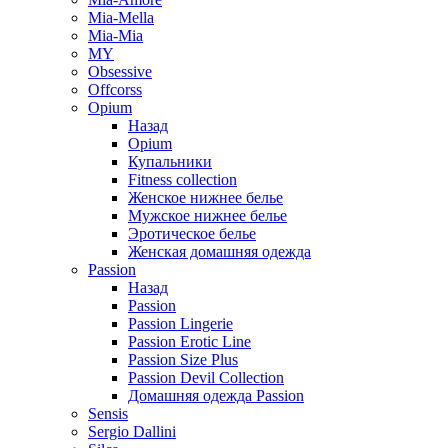
Mia-Mella
Mia-Mia
MY
Obsessive
Offcorss
Opium
Назад
Opium
Купальники
Fitness collection
Женское нижнее белье
Мужское нижнее белье
Эротическое белье
Женская домашняя одежда
Passion
Назад
Passion
Passion Lingerie
Passion Erotic Line
Passion Size Plus
Passion Devil Collection
Домашняя одежда Passion
Sensis
Sergio Dallini