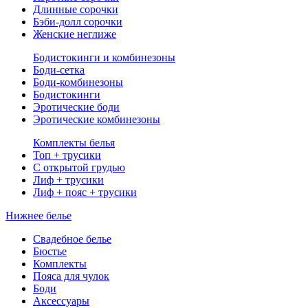
Длинные сорочки
Бэби-долл сорочки
Женские неглиже
Бодистокинги и комбинезоны
Боди-сетка
Боди-комбинезоны
Бодистокинги
Эротические боди
Эротические комбинезоны
Комплекты белья
Топ + трусики
С открытой грудью
Лиф + трусики
Лиф + пояс + трусики
Нижнее белье
Свадебное белье
Бюстье
Комплекты
Пояса для чулок
Боди
Аксессуары