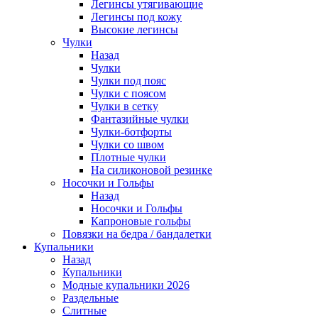
Легинсы утягивающие
Легинсы под кожу
Высокие легинсы
Чулки
Назад
Чулки
Чулки под пояс
Чулки с поясом
Чулки в сетку
Фантазийные чулки
Чулки-ботфорты
Чулки со швом
Плотные чулки
На силиконовой резинке
Носочки и Гольфы
Назад
Носочки и Гольфы
Капроновые гольфы
Повязки на бедра / бандалетки
Купальники
Назад
Купальники
Модные купальники 2026
Раздельные
Слитные