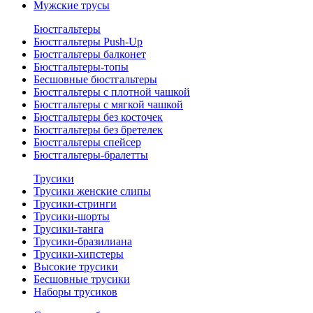
Мужские трусы
Бюстгальтеры
Бюстгальтеры Push-Up
Бюстгальтеры балконет
Бюстгальтеры-топы
Бесшовные бюстгальтеры
Бюстгальтеры с плотной чашкой
Бюстгальтеры с мягкой чашкой
Бюстгальтеры без косточек
Бюстгальтеры без бретелек
Бюстгальтеры спейсер
Бюстгальтеры-бралетты
Трусики
Трусики женские слипы
Трусики-стринги
Трусики-шорты
Трусики-танга
Трусики-бразилиана
Трусики-хипстеры
Высокие трусики
Бесшовные трусики
Наборы трусиков