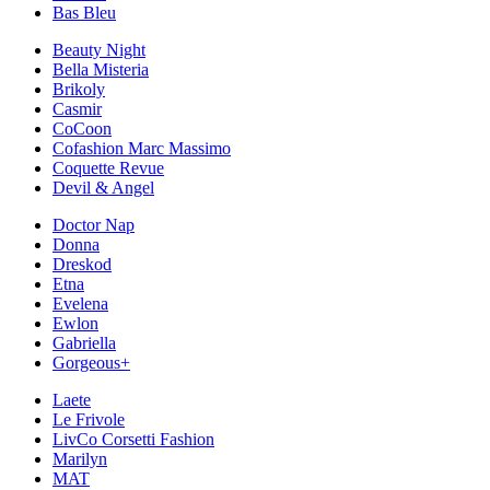
Bas Bleu
Beauty Night
Bella Misteria
Brikoly
Casmir
CoCoon
Cofashion Marc Massimo
Coquette Revue
Devil & Angel
Doctor Nap
Donna
Dreskod
Etna
Evelena
Ewlon
Gabriella
Gorgeous+
Laete
Le Frivole
LivCo Corsetti Fashion
Marilyn
MAT