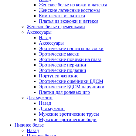
Женское белье из кожи и латекса
Женские латексные костюмы
Комплекты из латекса
Платья из экокожи и латекса
Женское белье с ремешками
Аксессуары
Назад
Аксессуары
Эротические пэстисы на соски
Эротические маски
Эротические повязки на глаза
Эротические перчатки
Эротические подвязки
Портупеи женские
Эротические ошейники БДСМ
Эротические БДСМ наручники
Плетки для ролевых игр
Для мужчин
Назад
Для мужчин
Мужские эротические трусы
Мужские эротические боди
Нижнее белье
Назад
Нижнее белье