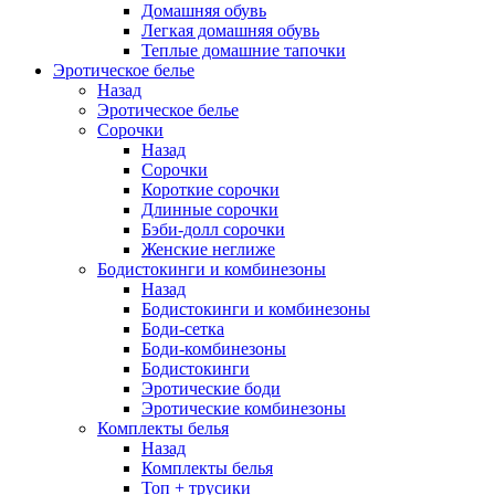
Домашняя обувь
Легкая домашняя обувь
Теплые домашние тапочки
Эротическое белье
Назад
Эротическое белье
Сорочки
Назад
Сорочки
Короткие сорочки
Длинные сорочки
Бэби-долл сорочки
Женские неглиже
Бодистокинги и комбинезоны
Назад
Бодистокинги и комбинезоны
Боди-сетка
Боди-комбинезоны
Бодистокинги
Эротические боди
Эротические комбинезоны
Комплекты белья
Назад
Комплекты белья
Топ + трусики