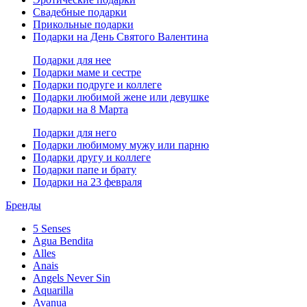
Свадебные подарки
Прикольные подарки
Подарки на День Святого Валентина
Подарки для нее
Подарки маме и сестре
Подарки подруге и коллеге
Подарки любимой жене или девушке
Подарки на 8 Марта
Подарки для него
Подарки любимому мужу или парню
Подарки другу и коллеге
Подарки папе и брату
Подарки на 23 февраля
Бренды
5 Senses
Agua Bendita
Alles
Anais
Angels Never Sin
Aquarilla
Avanua