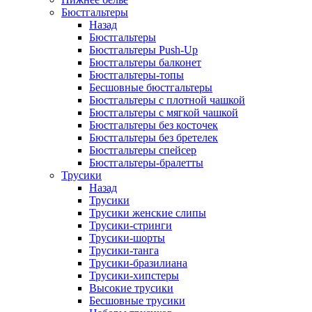
Бюстгальтеры
Назад
Бюстгальтеры
Бюстгальтеры Push-Up
Бюстгальтеры балконет
Бюстгальтеры-топы
Бесшовные бюстгальтеры
Бюстгальтеры с плотной чашкой
Бюстгальтеры с мягкой чашкой
Бюстгальтеры без косточек
Бюстгальтеры без бретелек
Бюстгальтеры спейсер
Бюстгальтеры-бралетты
Трусики
Назад
Трусики
Трусики женские слипы
Трусики-стринги
Трусики-шорты
Трусики-танга
Трусики-бразилиана
Трусики-хипстеры
Высокие трусики
Бесшовные трусики