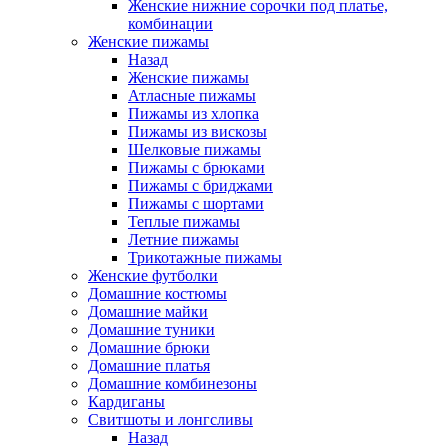
Женские нижние сорочки под платье,
комбинации
Женские пижамы
Назад
Женские пижамы
Атласные пижамы
Пижамы из хлопка
Пижамы из вискозы
Шелковые пижамы
Пижамы с брюками
Пижамы с бриджами
Пижамы с шортами
Теплые пижамы
Летние пижамы
Трикотажные пижамы
Женские футболки
Домашние костюмы
Домашние майки
Домашние туники
Домашние брюки
Домашние платья
Домашние комбинезоны
Кардиганы
Свитшоты и лонгсливы
Назад