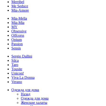
Merribel
Me Seduce
Mia-Amore
Mia-Mella
Mia-Mia
MY
Obsessive
Offcorss
Opium
Passion
Sensis
Sergio Dallini
Silca
Taro
Tousite
Uniconf
Viva La Donna
Verano
Одежда для дома
Назад
Одежда для дома
Женские халаты