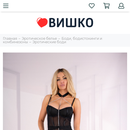
Главная
Эротическое белье
Боди, бодистокинги и
комбинезоны
Эротические боди