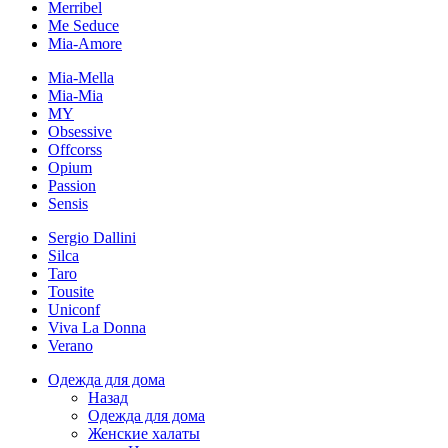
Merribel
Me Seduce
Mia-Amore
Mia-Mella
Mia-Mia
MY
Obsessive
Offcorss
Opium
Passion
Sensis
Sergio Dallini
Silca
Taro
Tousite
Uniconf
Viva La Donna
Verano
Одежда для дома
Назад
Одежда для дома
Женские халаты