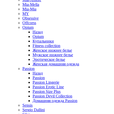
Mia-Mella
Mia-Mia
MY
Obsessive
Offcorss
Opium
Назад
Opium
Купальники
Fitness collection
Женское нижнее белье
Мужское нижнее белье
Эротическое белье
Женская домашняя одежда
Passion
Назад
Passion
Passion Lingerie
Passion Erotic Line
Passion Size Plus
Passion Devil Collection
Домашняя одежда Passion
Sensis
Sergio Dallini