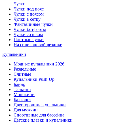
Чулки
Чулки под пояс
Чулки с поясом
Чулки в сетку
Фантазийные чулки
Чулки-ботфорты
Чулки со швом
Плотные чулки
На силиконовой резинке
Купальники
Модные купальники 2026
Раздельные
Слитные
Купальники Push-Up
Бандо
Танкини
Монокини
Балконет
Двусторонние купальники
Для мужчин
Спортивные для бассейна
Детские плавки и купальники