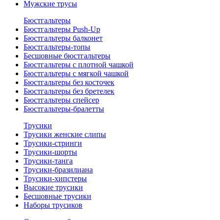
Мужские трусы
Бюстгальтеры
Бюстгальтеры Push-Up
Бюстгальтеры балконет
Бюстгальтеры-топы
Бесшовные бюстгальтеры
Бюстгальтеры с плотной чашкой
Бюстгальтеры с мягкой чашкой
Бюстгальтеры без косточек
Бюстгальтеры без бретелек
Бюстгальтеры спейсер
Бюстгальтеры-бралетты
Трусики
Трусики женские слипы
Трусики-стринги
Трусики-шорты
Трусики-танга
Трусики-бразилиана
Трусики-хипстеры
Высокие трусики
Бесшовные трусики
Наборы трусиков