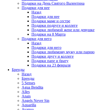
Подарки на День Святого Валентина
Подарки для нее
Назад
Подарки для нее
Подарки маме и сестре
Подарки подруге и коллеге
Подарки любимой жене или девушке
Подарки на 8 Марта
Подарки для него
Назад
Подарки для него
Подарки любимому мужу или парню
Подарки другу и коллеге
Подарки папе и брату
Подарки на 23 февраля
Бренды
Назад
Бренды
5 Senses
Agua Bendita
Alles
Anais
Angels Never Sin
Aquarilla
Avanua