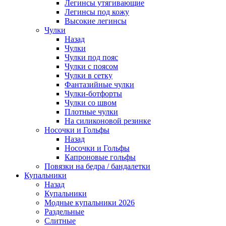
Легинсы утягивающие
Легинсы под кожу
Высокие легинсы
Чулки
Назад
Чулки
Чулки под пояс
Чулки с поясом
Чулки в сетку
Фантазийные чулки
Чулки-ботфорты
Чулки со швом
Плотные чулки
На силиконовой резинке
Носочки и Гольфы
Назад
Носочки и Гольфы
Капроновые гольфы
Повязки на бедра / бандалетки
Купальники
Назад
Купальники
Модные купальники 2026
Раздельные
Слитные