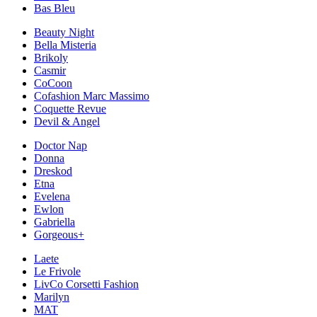
Bas Bleu
Beauty Night
Bella Misteria
Brikoly
Casmir
CoCoon
Cofashion Marc Massimo
Coquette Revue
Devil & Angel
Doctor Nap
Donna
Dreskod
Etna
Evelena
Ewlon
Gabriella
Gorgeous+
Laete
Le Frivole
LivCo Corsetti Fashion
Marilyn
MAT