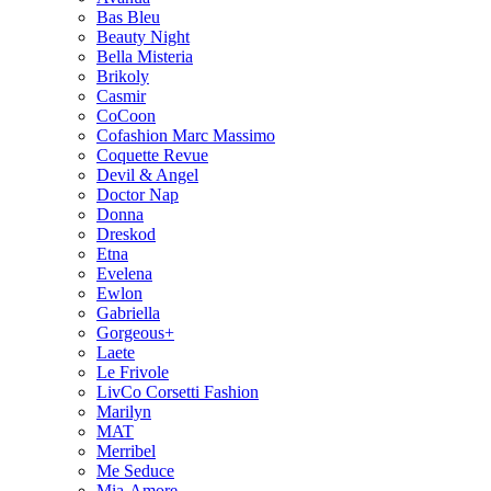
Bas Bleu
Beauty Night
Bella Misteria
Brikoly
Casmir
CoCoon
Cofashion Marc Massimo
Coquette Revue
Devil & Angel
Doctor Nap
Donna
Dreskod
Etna
Evelena
Ewlon
Gabriella
Gorgeous+
Laete
Le Frivole
LivCo Corsetti Fashion
Marilyn
MAT
Merribel
Me Seduce
Mia-Amore