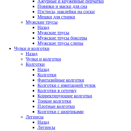
Ажурные и кружевные перчатки
Повязки и маски для сна
Пэстисы, наклейки на соски
Мешки для стирки
Мужские трусы
Назад
Мужские трусы
Мужские трусы боксеры
Мужские трусы слипы
Чулки и колготки
Назад
Чулки и колготки
Колготки
Назад
Колготки
Фантазийные колготки
Колготки с имитацией чулок
Колготки в сеточку
Корректирующие колготки
Тонкие колготки
Плотные колготки
Колготки с шортиками
Легинсы
Назад
Легинсы