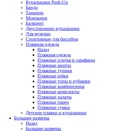
Купальники Push-Up
Бандо
Танкини
Монокини
Балконет
Двусторонние купальники
Для мужчин
Спортивные для бассейна
Пляжная одежда
Назад
Пляжная одежда
Пляжные платья и сарафаны
Пляжные шорты
Пляжные туники
Пляжные юбки
Пляжные топы и рубашки
Пляжные комбинезоны
Пляжные комплекты
Пляжные халаты
Пляжные парео
Пляжные сумки
Детские плавки и купальники
Большие размеры
Назад
Большие размеры