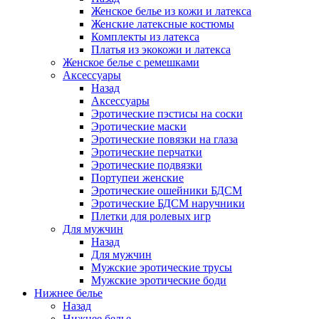
Женское белье из кожи и латекса
Женские латексные костюмы
Комплекты из латекса
Платья из экокожи и латекса
Женское белье с ремешками
Аксессуары
Назад
Аксессуары
Эротические пэстисы на соски
Эротические маски
Эротические повязки на глаза
Эротические перчатки
Эротические подвязки
Портупеи женские
Эротические ошейники БДСМ
Эротические БДСМ наручники
Плетки для ролевых игр
Для мужчин
Назад
Для мужчин
Мужские эротические трусы
Мужские эротические боди
Нижнее белье
Назад
Нижнее белье