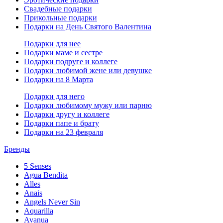
Свадебные подарки
Прикольные подарки
Подарки на День Святого Валентина
Подарки для нее
Подарки маме и сестре
Подарки подруге и коллеге
Подарки любимой жене или девушке
Подарки на 8 Марта
Подарки для него
Подарки любимому мужу или парню
Подарки другу и коллеге
Подарки папе и брату
Подарки на 23 февраля
Бренды
5 Senses
Agua Bendita
Alles
Anais
Angels Never Sin
Aquarilla
Avanua