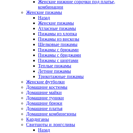
Женские нижние сорочки под платье,
комбинации
Женские пижамы
Назад
Женские пижамы
Атласные пижамы
Пижамы из хлопка
Пижамы из вискозы
Шелковые пижамы
Пижамы с брюками
Пижамы с бриджами
Пижамы с шортами
Теплые пижамы
Летние пижамы
Трикотажные пижамы
Женские футболки
Домашние костюмы
Домашние майки
Домашние туники
Домашние брюки
Домашние платья
Домашние комбинезоны
Кардиганы
Свитшоты и лонгсливы
Назад