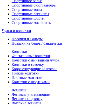
Спортивное белье
Спортивные бюстгальтеры
Спортивные топы
Спортивные леггинсы
Спортивные шорты
Спортивные комплекты
Чулки и колготки
Носочки и Гольфы
Повязки на бедра / бандалетки
Колготки
Фантазийные колготки
Колготки с имитацией чулок
Колготки в сеточку
Корректирующие колготки
Тонкие колготки
Плотные колготки
Колготки с шортиками
Легинсы
Легинсы утягивающие
Легинсы под кожу
Высокие легинсы