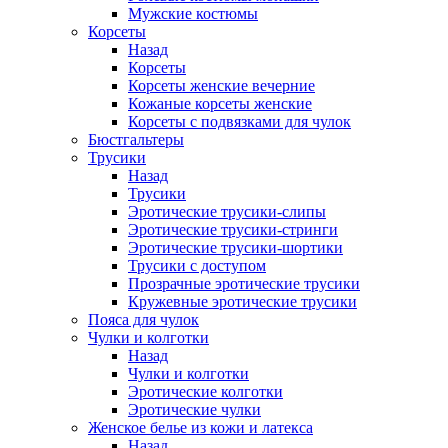
Мужские костюмы
Корсеты
Назад
Корсеты
Корсеты женские вечерние
Кожаные корсеты женские
Корсеты с подвязками для чулок
Бюстгальтеры
Трусики
Назад
Трусики
Эротические трусики-слипы
Эротические трусики-стринги
Эротические трусики-шортики
Трусики с доступом
Прозрачные эротические трусики
Кружевные эротические трусики
Пояса для чулок
Чулки и колготки
Назад
Чулки и колготки
Эротические колготки
Эротические чулки
Женское белье из кожи и латекса
Назад