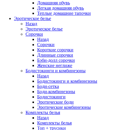
Домашняя обувь
Легкая домашняя обувь
Теплые домашние тапочки
Эротическое белье
Назад
Эротическое белье
Сорочки
Назад
Сорочки
Короткие сорочки
Длинные сорочки
Бэби-долл сорочки
Женские неглиже
Бодистокинги и комбинезоны
Назад
Бодистокинги и комбинезоны
Боди-сетка
Боди-комбинезоны
Бодистокинги
Эротические боди
Эротические комбинезоны
Комплекты белья
Назад
Комплекты белья
Топ + трусики