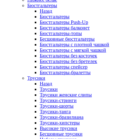
Бюстгальтеры
Назад
Бюстгальтеры
Бюстгальтеры Push-Up
Бюстгальтеры балконет
Бюстгальтеры-топы
Бесшовные бюстгальтеры
Бюстгальтеры с плотной чашкой
Бюстгальтеры с мягкой чашкой
Бюстгальтеры без косточек
Бюстгальтеры без бретелек
Бюстгальтеры спейсер
Бюстгальтеры-бралетты
Трусики
Назад
Трусики
Трусики женские слипы
Трусики-стринги
Трусики-шорты
Трусики-танга
Трусики-бразилиана
Трусики-хипстеры
Высокие трусики
Бесшовные трусики