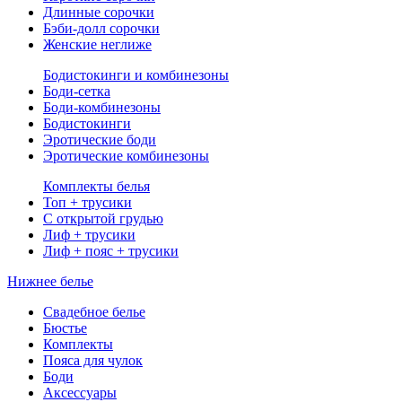
Длинные сорочки
Бэби-долл сорочки
Женские неглиже
Бодистокинги и комбинезоны
Боди-сетка
Боди-комбинезоны
Бодистокинги
Эротические боди
Эротические комбинезоны
Комплекты белья
Топ + трусики
С открытой грудью
Лиф + трусики
Лиф + пояс + трусики
Нижнее белье
Свадебное белье
Бюстье
Комплекты
Пояса для чулок
Боди
Аксессуары