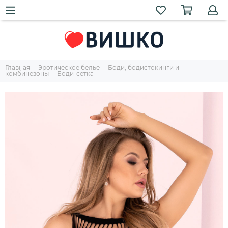
Главная
Эротическое белье
Боди, бодистокинги и
комбинезоны
Боди-сетка