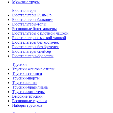
Мужские трусы
Бюстгальтеры
Бюстгальтеры Push-Up
Бюстгальтеры балконет
Бюстгальтеры-топы
Бесшовные бюстгальтеры
Бюстгальтеры с плотной чашкой
Бюстгальтеры с мягкой чашкой
Бюстгальтеры без косточек
Бюстгальтеры без бретелек
Бюстгальтеры спейсер
Бюстгальтеры-бралетты
Трусики
Трусики женские слипы
Трусики-стринги
Трусики-шорты
Трусики-танга
Трусики-бразилиана
Трусики-хипстеры
Высокие трусики
Бесшовные трусики
Наборы трусиков