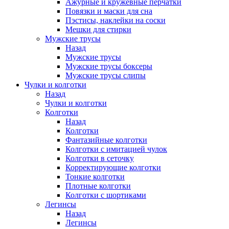
Ажурные и кружевные перчатки
Повязки и маски для сна
Пэстисы, наклейки на соски
Мешки для стирки
Мужские трусы
Назад
Мужские трусы
Мужские трусы боксеры
Мужские трусы слипы
Чулки и колготки
Назад
Чулки и колготки
Колготки
Назад
Колготки
Фантазийные колготки
Колготки с имитацией чулок
Колготки в сеточку
Корректирующие колготки
Тонкие колготки
Плотные колготки
Колготки с шортиками
Легинсы
Назад
Легинсы