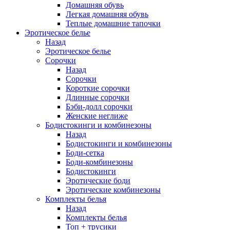
Домашняя обувь
Легкая домашняя обувь
Теплые домашние тапочки
Эротическое белье
Назад
Эротическое белье
Сорочки
Назад
Сорочки
Короткие сорочки
Длинные сорочки
Бэби-долл сорочки
Женские неглиже
Бодистокинги и комбинезоны
Назад
Бодистокинги и комбинезоны
Боди-сетка
Боди-комбинезоны
Бодистокинги
Эротические боди
Эротические комбинезоны
Комплекты белья
Назад
Комплекты белья
Топ + трусики