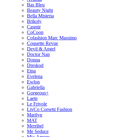
Bas Bleu
Beauty Night
Bella Misteria
Brikoly
Casmir
CoCoon
Cofashion Marc Massimo
Coquette Revue
Devil & Angel
Doctor Nap
Donna
Dreskod
Etna
Evelena
Ewlon
Gabriella
Gorgeous+
Laete
Le Frivole
LivCo Corsetti Fashion
Marilyn
MAT
Merribel
Me Seduce
Mia-Amore