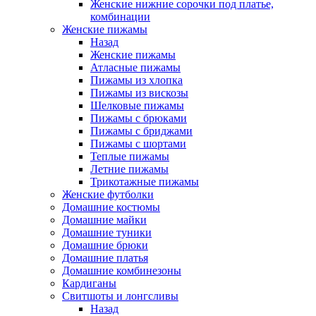
Женские нижние сорочки под платье,
комбинации
Женские пижамы
Назад
Женские пижамы
Атласные пижамы
Пижамы из хлопка
Пижамы из вискозы
Шелковые пижамы
Пижамы с брюками
Пижамы с бриджами
Пижамы с шортами
Теплые пижамы
Летние пижамы
Трикотажные пижамы
Женские футболки
Домашние костюмы
Домашние майки
Домашние туники
Домашние брюки
Домашние платья
Домашние комбинезоны
Кардиганы
Свитшоты и лонгсливы
Назад