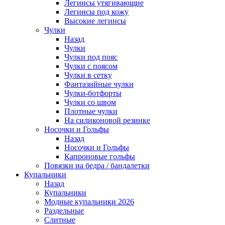
Легинсы утягивающие
Легинсы под кожу
Высокие легинсы
Чулки
Назад
Чулки
Чулки под пояс
Чулки с поясом
Чулки в сетку
Фантазийные чулки
Чулки-ботфорты
Чулки со швом
Плотные чулки
На силиконовой резинке
Носочки и Гольфы
Назад
Носочки и Гольфы
Капроновые гольфы
Повязки на бедра / бандалетки
Купальники
Назад
Купальники
Модные купальники 2026
Раздельные
Слитные