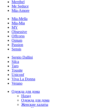
Merribel
Me Seduce
Mia-Amore
Mia-Mella
Mia-Mia
MY
Obsessive
Offcorss
Opium
Passion
Sensis
Sergio Dallini
Silca
Taro
Tousite
Uniconf
Viva La Donna
Verano
Одежда для дома
Назад
Одежда для дома
Женские халаты