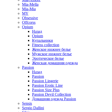
Mia-Mella
Mia-Mia
MY
Obsessive
Offcorss
Opium
Назад
Opium
Купальники
Fitness collection
Женское нижнее белье
Мужское нижнее белье
Эротическое белье
Женская домашняя одежда
Passion
Назад
Passion
Passion Lingerie
Passion Erotic Line
Passion Size Plus
Passion Devil Collection
Домашняя одежда Passion
Sensis
Sergio Dallini