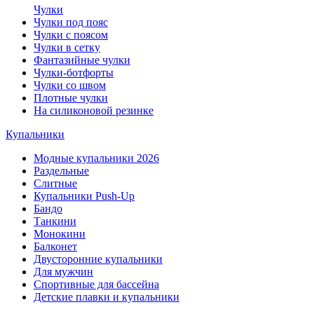
Чулки
Чулки под пояс
Чулки с поясом
Чулки в сетку
Фантазийные чулки
Чулки-ботфорты
Чулки со швом
Плотные чулки
На силиконовой резинке
Купальники
Модные купальники 2026
Раздельные
Слитные
Купальники Push-Up
Бандо
Танкини
Монокини
Балконет
Двусторонние купальники
Для мужчин
Спортивные для бассейна
Детские плавки и купальники