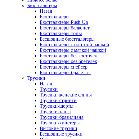
Бюстгальтеры
Назад
Бюстгальтеры
Бюстгальтеры Push-Up
Бюстгальтеры балконет
Бюстгальтеры-топы
Бесшовные бюстгальтеры
Бюстгальтеры с плотной чашкой
Бюстгальтеры с мягкой чашкой
Бюстгальтеры без косточек
Бюстгальтеры без бретелек
Бюстгальтеры спейсер
Бюстгальтеры-бралетты
Трусики
Назад
Трусики
Трусики женские слипы
Трусики-стринги
Трусики-шорты
Трусики-танга
Трусики-бразилиана
Трусики-хипстеры
Высокие трусики
Бесшовные трусики