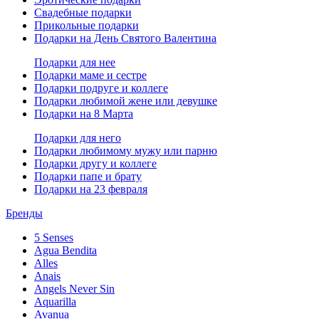
Свадебные подарки
Прикольные подарки
Подарки на День Святого Валентина
Подарки для нее
Подарки маме и сестре
Подарки подруге и коллеге
Подарки любимой жене или девушке
Подарки на 8 Марта
Подарки для него
Подарки любимому мужу или парню
Подарки другу и коллеге
Подарки папе и брату
Подарки на 23 февраля
Бренды
5 Senses
Agua Bendita
Alles
Anais
Angels Never Sin
Aquarilla
Avanua