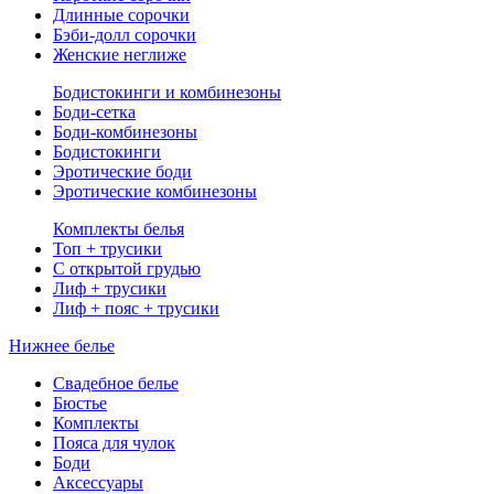
Длинные сорочки
Бэби-долл сорочки
Женские неглиже
Бодистокинги и комбинезоны
Боди-сетка
Боди-комбинезоны
Бодистокинги
Эротические боди
Эротические комбинезоны
Комплекты белья
Топ + трусики
С открытой грудью
Лиф + трусики
Лиф + пояс + трусики
Нижнее белье
Свадебное белье
Бюстье
Комплекты
Пояса для чулок
Боди
Аксессуары