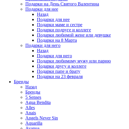
Подарки на День Святого Валентина
Подарки для нее
Назад
Подарки для нее
Подарки маме и сестре
Подарки подруге и коллеге
Подарки любимой жене или девушке
Подарки на 8 Марта
Подарки для него
Назад
Подарки для него
Подарки любимому мужу или парню
Подарки другу и коллеге
Подарки папе и брату
Подарки на 23 февраля
Бренды
Назад
Бренды
5 Senses
Agua Bendita
Alles
Anais
Angels Never Sin
Aquarilla
Avanua