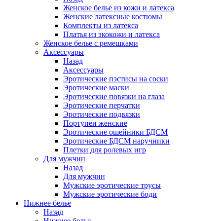
Женское белье из кожи и латекса
Женские латексные костюмы
Комплекты из латекса
Платья из экокожи и латекса
Женское белье с ремешками
Аксессуары
Назад
Аксессуары
Эротические пэстисы на соски
Эротические маски
Эротические повязки на глаза
Эротические перчатки
Эротические подвязки
Портупеи женские
Эротические ошейники БДСМ
Эротические БДСМ наручники
Плетки для ролевых игр
Для мужчин
Назад
Для мужчин
Мужские эротические трусы
Мужские эротические боди
Нижнее белье
Назад
Нижнее белье