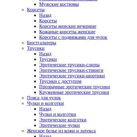
Мужские костюмы
Корсеты
Назад
Корсеты
Корсеты женские вечерние
Кожаные корсеты женские
Корсеты с подвязками для чулок
Бюстгальтеры
Трусики
Назад
Трусики
Эротические трусики-слипы
Эротические трусики-стринги
Эротические трусики-шортики
Трусики с доступом
Прозрачные эротические трусики
Кружевные эротические трусики
Пояса для чулок
Чулки и колготки
Назад
Чулки и колготки
Эротические колготки
Эротические чулки
Женское белье из кожи и латекса
Назад