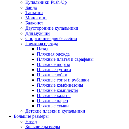
Купальники Push-Up
Бандо
Танкини
Монокини
Балконет
Двусторонние купальники
Для мужчин
Спортивные для бассейна
Пляжная одежда
Назад
Пляжная одежда
Пляжные платья и сарафаны
Пляжные шорты
Пляжные туники
Пляжные юбки
Пляжные топы и рубашки
Пляжные комбинезоны
Пляжные комплекты
Пляжные халаты
Пляжные парео
Пляжные сумки
Детские плавки и купальники
Большие размеры
Назад
Большие размеры