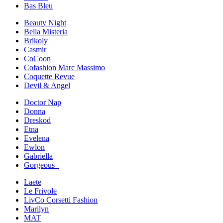
Bas Bleu
Beauty Night
Bella Misteria
Brikoly
Casmir
CoCoon
Cofashion Marc Massimo
Coquette Revue
Devil & Angel
Doctor Nap
Donna
Dreskod
Etna
Evelena
Ewlon
Gabriella
Gorgeous+
Laete
Le Frivole
LivCo Corsetti Fashion
Marilyn
MAT