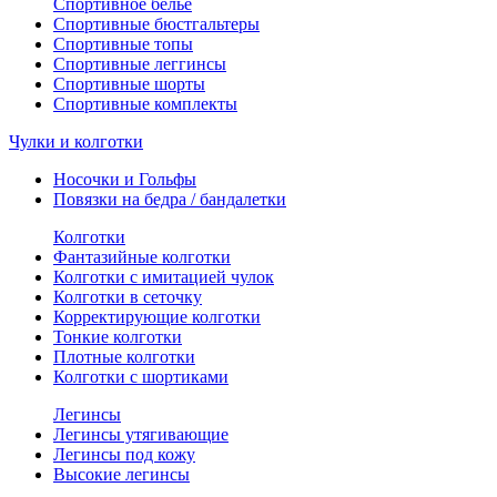
Спортивное белье
Спортивные бюстгальтеры
Спортивные топы
Спортивные леггинсы
Спортивные шорты
Спортивные комплекты
Чулки и колготки
Носочки и Гольфы
Повязки на бедра / бандалетки
Колготки
Фантазийные колготки
Колготки с имитацией чулок
Колготки в сеточку
Корректирующие колготки
Тонкие колготки
Плотные колготки
Колготки с шортиками
Легинсы
Легинсы утягивающие
Легинсы под кожу
Высокие легинсы