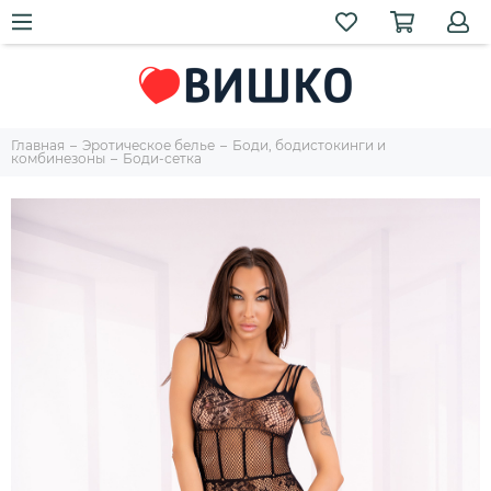
Главная
Эротическое белье
Боди, бодистокинги и
комбинезоны
Боди-сетка