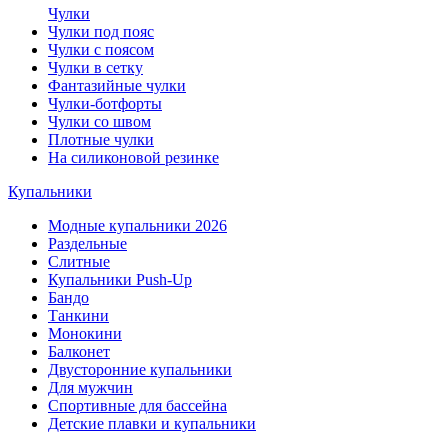
Чулки
Чулки под пояс
Чулки с поясом
Чулки в сетку
Фантазийные чулки
Чулки-ботфорты
Чулки со швом
Плотные чулки
На силиконовой резинке
Купальники
Модные купальники 2026
Раздельные
Слитные
Купальники Push-Up
Бандо
Танкини
Монокини
Балконет
Двусторонние купальники
Для мужчин
Спортивные для бассейна
Детские плавки и купальники