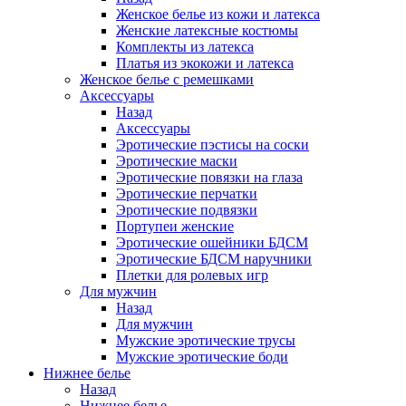
Женское белье из кожи и латекса
Женские латексные костюмы
Комплекты из латекса
Платья из экокожи и латекса
Женское белье с ремешками
Аксессуары
Назад
Аксессуары
Эротические пэстисы на соски
Эротические маски
Эротические повязки на глаза
Эротические перчатки
Эротические подвязки
Портупеи женские
Эротические ошейники БДСМ
Эротические БДСМ наручники
Плетки для ролевых игр
Для мужчин
Назад
Для мужчин
Мужские эротические трусы
Мужские эротические боди
Нижнее белье
Назад
Нижнее белье