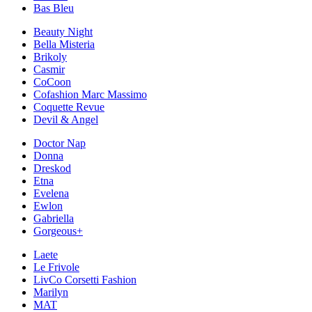
Bas Bleu
Beauty Night
Bella Misteria
Brikoly
Casmir
CoCoon
Cofashion Marc Massimo
Coquette Revue
Devil & Angel
Doctor Nap
Donna
Dreskod
Etna
Evelena
Ewlon
Gabriella
Gorgeous+
Laete
Le Frivole
LivCo Corsetti Fashion
Marilyn
MAT