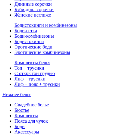
Длинные сорочки
Бэби-долл сорочки
Женские неглиже
Бодистокинги и комбинезоны
Боди-сетка
Боди-комбинезоны
Бодистокинги
Эротические боди
Эротические комбинезоны
Комплекты белья
Топ + трусики
С открытой грудью
Лиф + трусики
Лиф + пояс + трусики
Нижнее белье
Свадебное белье
Бюстье
Комплекты
Пояса для чулок
Боди
Аксессуары