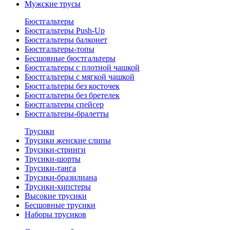
Мужские трусы
Бюстгальтеры
Бюстгальтеры Push-Up
Бюстгальтеры балконет
Бюстгальтеры-топы
Бесшовные бюстгальтеры
Бюстгальтеры с плотной чашкой
Бюстгальтеры с мягкой чашкой
Бюстгальтеры без косточек
Бюстгальтеры без бретелек
Бюстгальтеры спейсер
Бюстгальтеры-бралетты
Трусики
Трусики женские слипы
Трусики-стринги
Трусики-шорты
Трусики-танга
Трусики-бразилиана
Трусики-хипстеры
Высокие трусики
Бесшовные трусики
Наборы трусиков