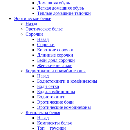
Домашняя обувь
Легкая домашняя обувь
Теплые домашние тапочки
Эротическое белье
Назад
Эротическое белье
Сорочки
Назад
Сорочки
Короткие сорочки
Длинные сорочки
Бэби-долл сорочки
Женские неглиже
Бодистокинги и комбинезоны
Назад
Бодистокинги и комбинезоны
Боди-сетка
Боди-комбинезоны
Бодистокинги
Эротические боди
Эротические комбинезоны
Комплекты белья
Назад
Комплекты белья
Топ + трусики