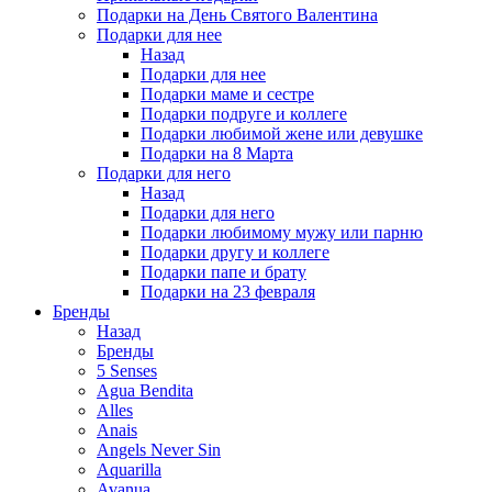
Подарки на День Святого Валентина
Подарки для нее
Назад
Подарки для нее
Подарки маме и сестре
Подарки подруге и коллеге
Подарки любимой жене или девушке
Подарки на 8 Марта
Подарки для него
Назад
Подарки для него
Подарки любимому мужу или парню
Подарки другу и коллеге
Подарки папе и брату
Подарки на 23 февраля
Бренды
Назад
Бренды
5 Senses
Agua Bendita
Alles
Anais
Angels Never Sin
Aquarilla
Avanua