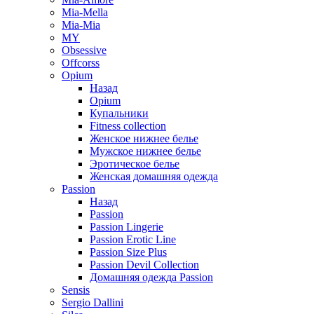
Mia-Mella
Mia-Mia
MY
Obsessive
Offcorss
Opium
Назад
Opium
Купальники
Fitness collection
Женское нижнее белье
Мужское нижнее белье
Эротическое белье
Женская домашняя одежда
Passion
Назад
Passion
Passion Lingerie
Passion Erotic Line
Passion Size Plus
Passion Devil Collection
Домашняя одежда Passion
Sensis
Sergio Dallini