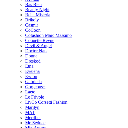
Bas Bleu
Beauty Night
Bella Misteria
Brikoly
Casmir
CoCoon
Cofashion Marc Massimo
Coquette Revue
Devil & Angel
Doctor Nap
Donna
Dreskod
Etna
Evelena
Ewlon
Gabriella
Gorgeous+
Laete
Le Frivole
LivCo Corsetti Fashion
Marilyn
MAT
Merribel
Me Seduce
Mia-Amore