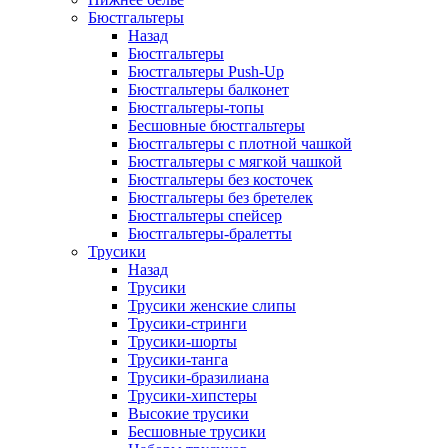
Бюстгальтеры
Назад
Бюстгальтеры
Бюстгальтеры Push-Up
Бюстгальтеры балконет
Бюстгальтеры-топы
Бесшовные бюстгальтеры
Бюстгальтеры с плотной чашкой
Бюстгальтеры с мягкой чашкой
Бюстгальтеры без косточек
Бюстгальтеры без бретелек
Бюстгальтеры спейсер
Бюстгальтеры-бралетты
Трусики
Назад
Трусики
Трусики женские слипы
Трусики-стринги
Трусики-шорты
Трусики-танга
Трусики-бразилиана
Трусики-хипстеры
Высокие трусики
Бесшовные трусики