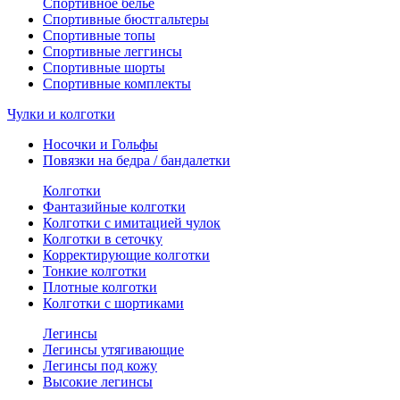
Спортивное белье
Спортивные бюстгальтеры
Спортивные топы
Спортивные леггинсы
Спортивные шорты
Спортивные комплекты
Чулки и колготки
Носочки и Гольфы
Повязки на бедра / бандалетки
Колготки
Фантазийные колготки
Колготки с имитацией чулок
Колготки в сеточку
Корректирующие колготки
Тонкие колготки
Плотные колготки
Колготки с шортиками
Легинсы
Легинсы утягивающие
Легинсы под кожу
Высокие легинсы