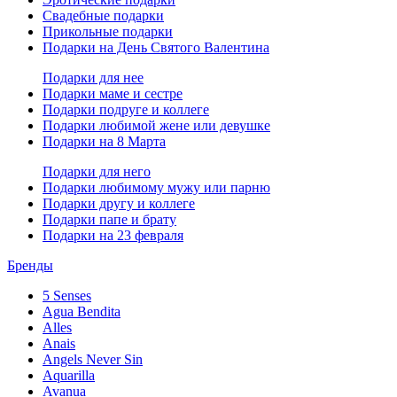
Свадебные подарки
Прикольные подарки
Подарки на День Святого Валентина
Подарки для нее
Подарки маме и сестре
Подарки подруге и коллеге
Подарки любимой жене или девушке
Подарки на 8 Марта
Подарки для него
Подарки любимому мужу или парню
Подарки другу и коллеге
Подарки папе и брату
Подарки на 23 февраля
Бренды
5 Senses
Agua Bendita
Alles
Anais
Angels Never Sin
Aquarilla
Avanua