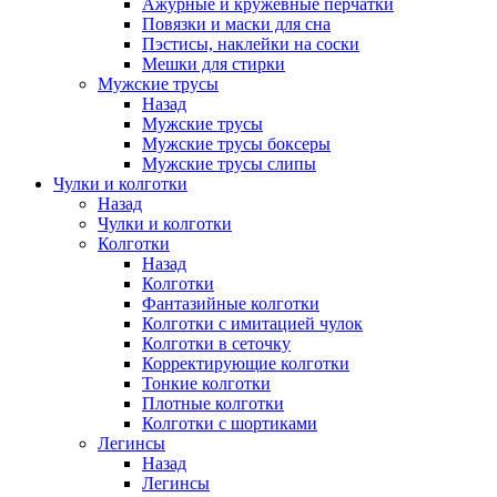
Ажурные и кружевные перчатки
Повязки и маски для сна
Пэстисы, наклейки на соски
Мешки для стирки
Мужские трусы
Назад
Мужские трусы
Мужские трусы боксеры
Мужские трусы слипы
Чулки и колготки
Назад
Чулки и колготки
Колготки
Назад
Колготки
Фантазийные колготки
Колготки с имитацией чулок
Колготки в сеточку
Корректирующие колготки
Тонкие колготки
Плотные колготки
Колготки с шортиками
Легинсы
Назад
Легинсы