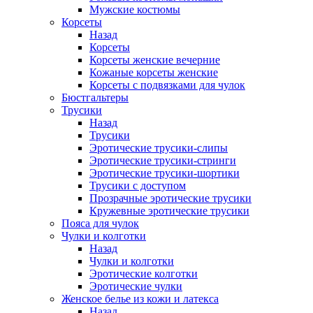
Мужские костюмы
Корсеты
Назад
Корсеты
Корсеты женские вечерние
Кожаные корсеты женские
Корсеты с подвязками для чулок
Бюстгальтеры
Трусики
Назад
Трусики
Эротические трусики-слипы
Эротические трусики-стринги
Эротические трусики-шортики
Трусики с доступом
Прозрачные эротические трусики
Кружевные эротические трусики
Пояса для чулок
Чулки и колготки
Назад
Чулки и колготки
Эротические колготки
Эротические чулки
Женское белье из кожи и латекса
Назад