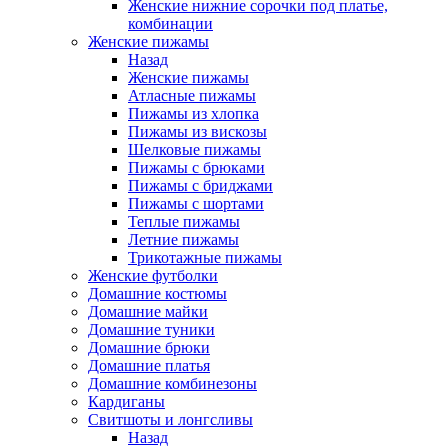
Женские нижние сорочки под платье,
комбинации
Женские пижамы
Назад
Женские пижамы
Атласные пижамы
Пижамы из хлопка
Пижамы из вискозы
Шелковые пижамы
Пижамы с брюками
Пижамы с бриджами
Пижамы с шортами
Теплые пижамы
Летние пижамы
Трикотажные пижамы
Женские футболки
Домашние костюмы
Домашние майки
Домашние туники
Домашние брюки
Домашние платья
Домашние комбинезоны
Кардиганы
Свитшоты и лонгсливы
Назад