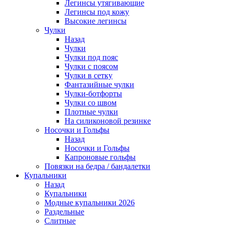
Легинсы утягивающие
Легинсы под кожу
Высокие легинсы
Чулки
Назад
Чулки
Чулки под пояс
Чулки с поясом
Чулки в сетку
Фантазийные чулки
Чулки-ботфорты
Чулки со швом
Плотные чулки
На силиконовой резинке
Носочки и Гольфы
Назад
Носочки и Гольфы
Капроновые гольфы
Повязки на бедра / бандалетки
Купальники
Назад
Купальники
Модные купальники 2026
Раздельные
Слитные