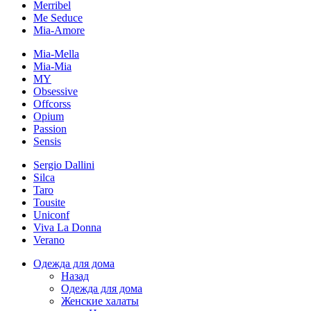
Merribel
Me Seduce
Mia-Amore
Mia-Mella
Mia-Mia
MY
Obsessive
Offcorss
Opium
Passion
Sensis
Sergio Dallini
Silca
Taro
Tousite
Uniconf
Viva La Donna
Verano
Одежда для дома
Назад
Одежда для дома
Женские халаты