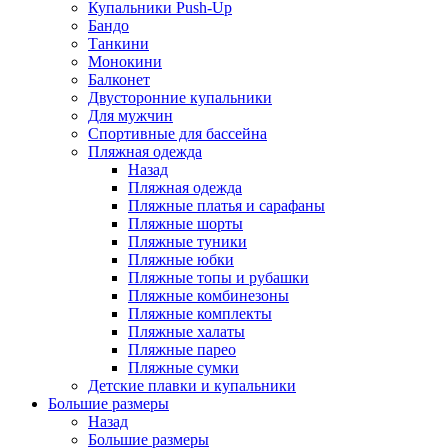
Купальники Push-Up
Бандо
Танкини
Монокини
Балконет
Двусторонние купальники
Для мужчин
Спортивные для бассейна
Пляжная одежда
Назад
Пляжная одежда
Пляжные платья и сарафаны
Пляжные шорты
Пляжные туники
Пляжные юбки
Пляжные топы и рубашки
Пляжные комбинезоны
Пляжные комплекты
Пляжные халаты
Пляжные парео
Пляжные сумки
Детские плавки и купальники
Большие размеры
Назад
Большие размеры