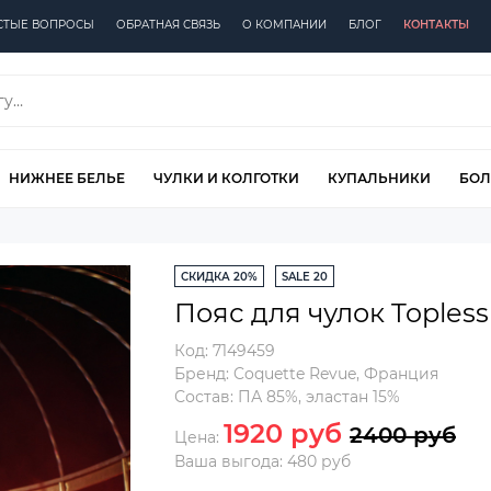
СТЫЕ ВОПРОСЫ
ОБРАТНАЯ СВЯЗЬ
О КОМПАНИИ
БЛОГ
КОНТАКТЫ
НИЖНЕЕ БЕЛЬЕ
ЧУЛКИ И КОЛГОТКИ
КУПАЛЬНИКИ
БОЛ
СКИДКА 20%
SALE 20
Пояс для чулок Topless
Код:
7149459
Бренд:
Coquette Revue
,
Франция
Состав:
ПА 85%, эластан 15%
1920 руб
2400 руб
Цена:
Ваша выгода: 480 руб