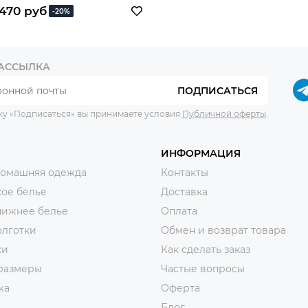
470 руб
-20%
РАССЫЛКА
ПОДПИСАТЬСЯ
ку «Подписаться» вы принимаете условия
Публичной оферты
.
ИНФОРМАЦИЯ
домашняя одежда
Контакты
ое белье
Доставка
нижнее белье
Оплата
олготки
Обмен и возврат товара
ки
Как сделать заказ
размеры
Частые вопросы
жа
Оферта
Блог