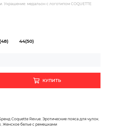
ки. Украшение: медальон с логотипом COQUETTE
(48)
44(50)
КУПИТЬ
Бренд Coquette Revue
,
Эротические пояса для чулок
,
к
,
Женское белье с ремешками