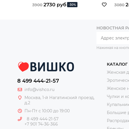
2730 руб
2
3900
3080
-30%
НОВОСТНАЯ 
Нажимая на кноп
КАТАЛОГ
Женская 
8 499 444-21-57
Эротическ
Женское 
info@vishco.ru
Чулки и к
Москва
, 1-й Нагатинский проезд,
д.2
Купальни
Пн-Пт с 10:00 до 19:00
Большие 
8 499 444-21-57
Распрода
+7 901 74-36-366
Бренды