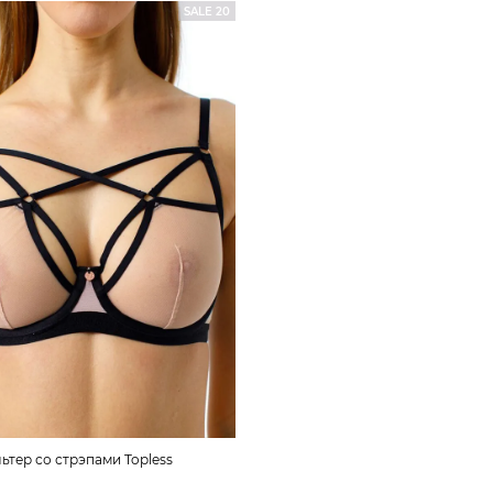
SALE 20
ьтер со стрэпами Topless