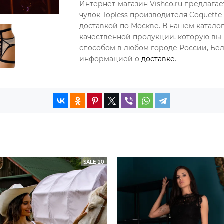
Интернет-магазин Vishco.ru предлагае
чулок Topless производителя Coquette
доставкой по Москве. В нашем катал
качественной продукции, которую вы 
способом в любом городе России, Бела
информацией о
доставке
.
SALE 20