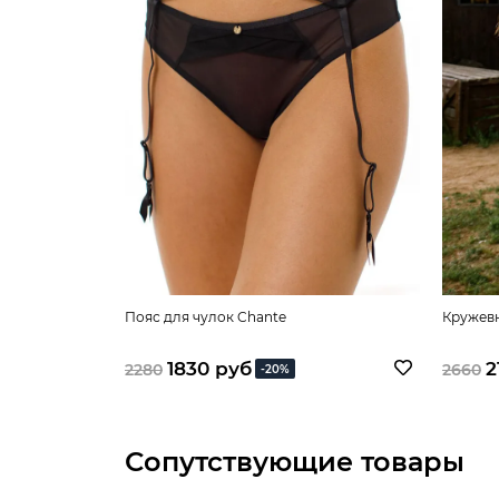
Пояс для чулок Chante
Кружевн
1830 руб
2
2280
2660
-20%
Сопутствующие товары