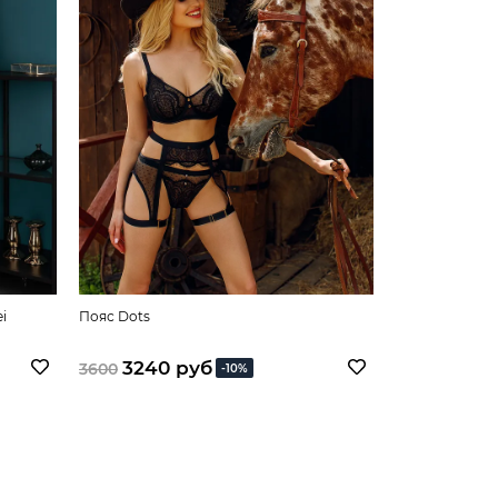
i
Пояс Dots
Пояс для чуло
3240 руб
3600
-10%
1990 
2480