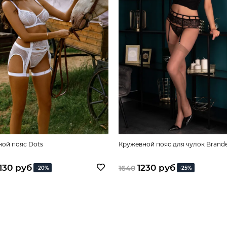
ой пояс Dots
Кружевной пояс для чулок Brande
130 руб
1230 руб
1640
-20%
-25%