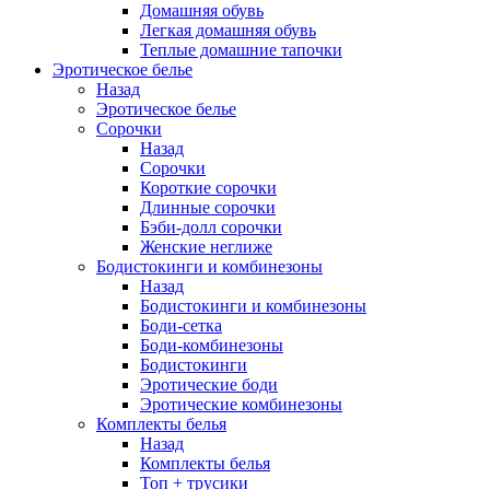
Домашняя обувь
Легкая домашняя обувь
Теплые домашние тапочки
Эротическое белье
Назад
Эротическое белье
Сорочки
Назад
Сорочки
Короткие сорочки
Длинные сорочки
Бэби-долл сорочки
Женские неглиже
Бодистокинги и комбинезоны
Назад
Бодистокинги и комбинезоны
Боди-сетка
Боди-комбинезоны
Бодистокинги
Эротические боди
Эротические комбинезоны
Комплекты белья
Назад
Комплекты белья
Топ + трусики