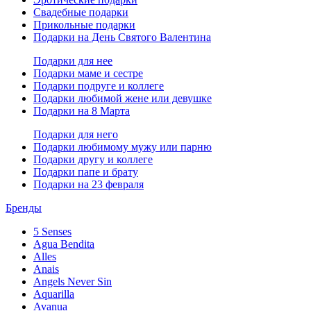
Свадебные подарки
Прикольные подарки
Подарки на День Святого Валентина
Подарки для нее
Подарки маме и сестре
Подарки подруге и коллеге
Подарки любимой жене или девушке
Подарки на 8 Марта
Подарки для него
Подарки любимому мужу или парню
Подарки другу и коллеге
Подарки папе и брату
Подарки на 23 февраля
Бренды
5 Senses
Agua Bendita
Alles
Anais
Angels Never Sin
Aquarilla
Avanua