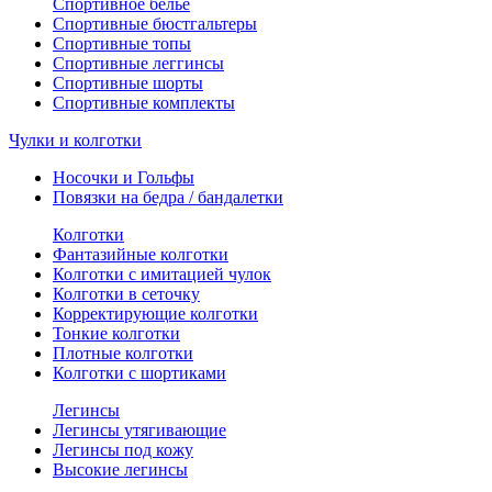
Спортивное белье
Спортивные бюстгальтеры
Спортивные топы
Спортивные леггинсы
Спортивные шорты
Спортивные комплекты
Чулки и колготки
Носочки и Гольфы
Повязки на бедра / бандалетки
Колготки
Фантазийные колготки
Колготки с имитацией чулок
Колготки в сеточку
Корректирующие колготки
Тонкие колготки
Плотные колготки
Колготки с шортиками
Легинсы
Легинсы утягивающие
Легинсы под кожу
Высокие легинсы