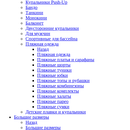
Купальники Push-Up
Бандо
Танкини
Монокини
Балконет
Двусторонние купальники
Для мужчин
Спортивные для бассейна
Пляжная одежда
Назад
Пляжная одежда
Пляжные платья и сарафаны
Пляжные шорты
Пляжные туники
Пляжные юбки
Пляжные топы и рубашки
Пляжные комбинезоны
Пляжные комплекты
Пляжные халаты
Пляжные парео
Пляжные сумки
Детские плавки и купальники
Большие размеры
Назад
Большие размеры