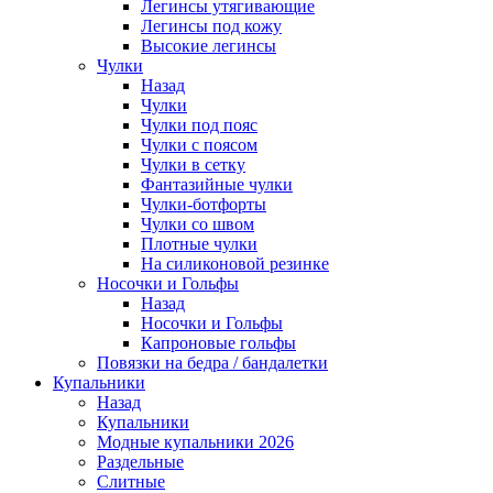
Легинсы утягивающие
Легинсы под кожу
Высокие легинсы
Чулки
Назад
Чулки
Чулки под пояс
Чулки с поясом
Чулки в сетку
Фантазийные чулки
Чулки-ботфорты
Чулки со швом
Плотные чулки
На силиконовой резинке
Носочки и Гольфы
Назад
Носочки и Гольфы
Капроновые гольфы
Повязки на бедра / бандалетки
Купальники
Назад
Купальники
Модные купальники 2026
Раздельные
Слитные