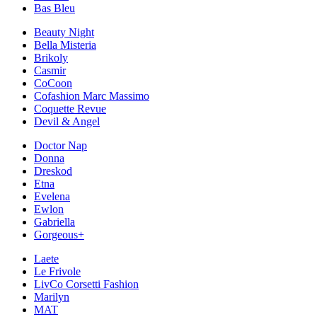
Bas Bleu
Beauty Night
Bella Misteria
Brikoly
Casmir
CoCoon
Cofashion Marc Massimo
Coquette Revue
Devil & Angel
Doctor Nap
Donna
Dreskod
Etna
Evelena
Ewlon
Gabriella
Gorgeous+
Laete
Le Frivole
LivCo Corsetti Fashion
Marilyn
MAT