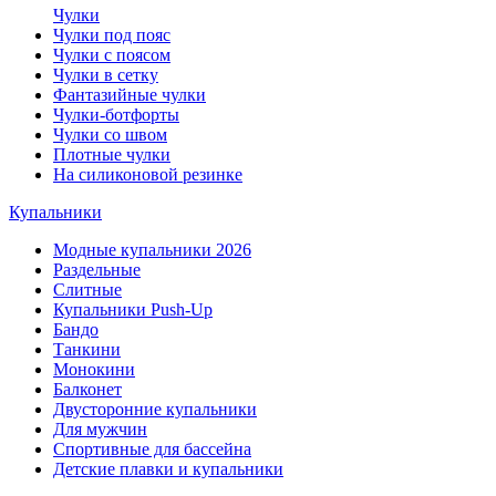
Чулки
Чулки под пояс
Чулки с поясом
Чулки в сетку
Фантазийные чулки
Чулки-ботфорты
Чулки со швом
Плотные чулки
На силиконовой резинке
Купальники
Модные купальники 2026
Раздельные
Слитные
Купальники Push-Up
Бандо
Танкини
Монокини
Балконет
Двусторонние купальники
Для мужчин
Спортивные для бассейна
Детские плавки и купальники