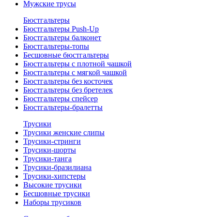
Мужские трусы
Бюстгальтеры
Бюстгальтеры Push-Up
Бюстгальтеры балконет
Бюстгальтеры-топы
Бесшовные бюстгальтеры
Бюстгальтеры с плотной чашкой
Бюстгальтеры с мягкой чашкой
Бюстгальтеры без косточек
Бюстгальтеры без бретелек
Бюстгальтеры спейсер
Бюстгальтеры-бралетты
Трусики
Трусики женские слипы
Трусики-стринги
Трусики-шорты
Трусики-танга
Трусики-бразилиана
Трусики-хипстеры
Высокие трусики
Бесшовные трусики
Наборы трусиков