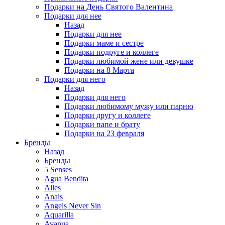
Подарки на День Святого Валентина
Подарки для нее
Назад
Подарки для нее
Подарки маме и сестре
Подарки подруге и коллеге
Подарки любимой жене или девушке
Подарки на 8 Марта
Подарки для него
Назад
Подарки для него
Подарки любимому мужу или парню
Подарки другу и коллеге
Подарки папе и брату
Подарки на 23 февраля
Бренды
Назад
Бренды
5 Senses
Agua Bendita
Alles
Anais
Angels Never Sin
Aquarilla
Avanua