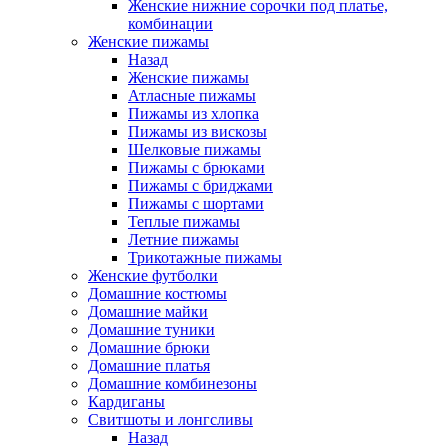
Женские нижние сорочки под платье,
комбинации
Женские пижамы
Назад
Женские пижамы
Атласные пижамы
Пижамы из хлопка
Пижамы из вискозы
Шелковые пижамы
Пижамы с брюками
Пижамы с бриджами
Пижамы с шортами
Теплые пижамы
Летние пижамы
Трикотажные пижамы
Женские футболки
Домашние костюмы
Домашние майки
Домашние туники
Домашние брюки
Домашние платья
Домашние комбинезоны
Кардиганы
Свитшоты и лонгсливы
Назад