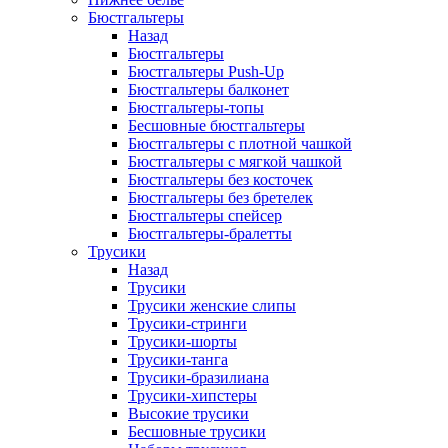
Бюстгальтеры
Назад
Бюстгальтеры
Бюстгальтеры Push-Up
Бюстгальтеры балконет
Бюстгальтеры-топы
Бесшовные бюстгальтеры
Бюстгальтеры с плотной чашкой
Бюстгальтеры с мягкой чашкой
Бюстгальтеры без косточек
Бюстгальтеры без бретелек
Бюстгальтеры спейсер
Бюстгальтеры-бралетты
Трусики
Назад
Трусики
Трусики женские слипы
Трусики-стринги
Трусики-шорты
Трусики-танга
Трусики-бразилиана
Трусики-хипстеры
Высокие трусики
Бесшовные трусики