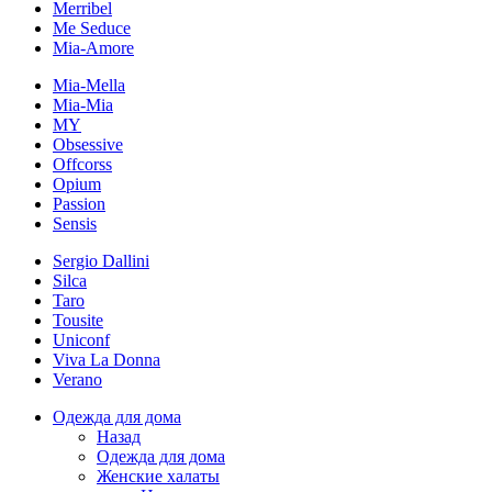
Merribel
Me Seduce
Mia-Amore
Mia-Mella
Mia-Mia
MY
Obsessive
Offcorss
Opium
Passion
Sensis
Sergio Dallini
Silca
Taro
Tousite
Uniconf
Viva La Donna
Verano
Одежда для дома
Назад
Одежда для дома
Женские халаты