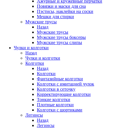
Ажурные и кружевные перчатки
Повязки и маски для сна
Пэстисы, наклейки на соски
Мешки для стирки
Мужские трусы
Назад
Мужские трусы
Мужские трусы боксеры
Мужские трусы слипы
Чулки и колготки
Назад
Чулки и колготки
Колготки
Назад
Колготки
Фантазийные колготки
Колготки с имитацией чулок
Колготки в сеточку
Корректирующие колготки
Тонкие колготки
Плотные колготки
Колготки с шортиками
Легинсы
Назад
Легинсы