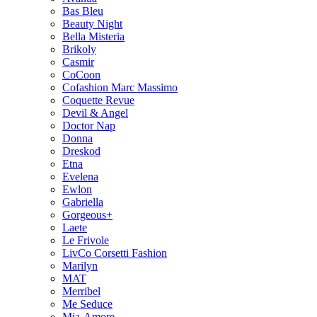
Bas Bleu
Beauty Night
Bella Misteria
Brikoly
Casmir
CoCoon
Cofashion Marc Massimo
Coquette Revue
Devil & Angel
Doctor Nap
Donna
Dreskod
Etna
Evelena
Ewlon
Gabriella
Gorgeous+
Laete
Le Frivole
LivCo Corsetti Fashion
Marilyn
MAT
Merribel
Me Seduce
Mia-Amore