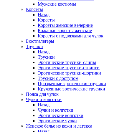
Мужские костюмы
Корсеты
Назад
Корсеты
Корсеты женские вечерние
Кожаные корсеты женские
Корсеты с подвязками для чулок
Бюстгальтеры
Трусики
Назад
Трусики
Эротические трусики-слипы
Эротические трусики-стринги
Эротические трусики-шортики
Трусики с доступом
Прозрачные эротические трусики
Кружевные эротические трусики
Пояса для чулок
Чулки и колготки
Назад
Чулки и колготки
Эротические колготки
Эротические чулки
Женское белье из кожи и латекса
Назад