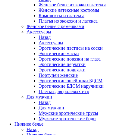
Женское белье из кожи и латекса
Женские латексные костюмы
Комплекты из латекса
Платья из экокожи и латекса
Женское белье с ремешками
Аксессуары
Назад
Аксессуары
Эротические пэстисы на соски
Эротические маски
Эротические повязки на глаза
Эротические перчатки
Эротические подвязки
Портупеи женские
Эротические ошейники БДСМ
Эротические БДСМ наручники
Плетки для ролевых игр
Для мужчин
Назад
Для мужчин
Мужские эротические трусы
Мужские эротические боди
Нижнее белье
Назад
Нижнее белье