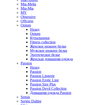
Mia-Mella
Mia-Mia
MY
Obsessive
Offcorss
Opium
Назад
Opium
Купальники
Fitness collection
Женское нижнее белье
Мужское нижнее белье
Эротическое белье
Женская домашняя одежда
Passion
Назад
Passion
Passion Lingerie
Passion Erotic Line
Passion Size Plus
Passion Devil Collection
Домашняя одежда Passion
Sensis
Sergio Dallini