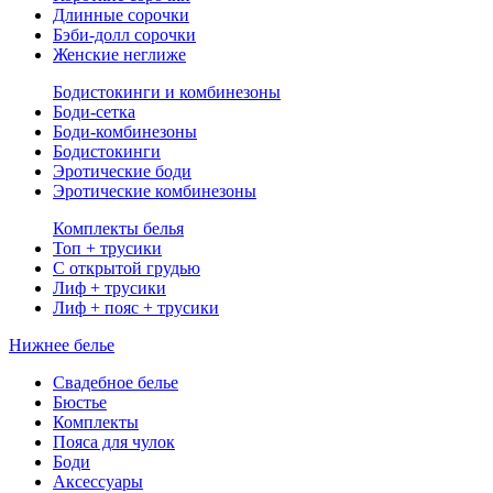
Длинные сорочки
Бэби-долл сорочки
Женские неглиже
Бодистокинги и комбинезоны
Боди-сетка
Боди-комбинезоны
Бодистокинги
Эротические боди
Эротические комбинезоны
Комплекты белья
Топ + трусики
С открытой грудью
Лиф + трусики
Лиф + пояс + трусики
Нижнее белье
Свадебное белье
Бюстье
Комплекты
Пояса для чулок
Боди
Аксессуары