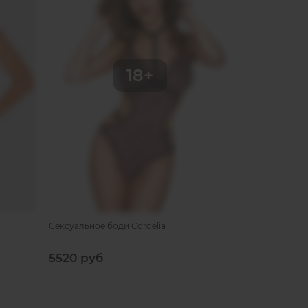
Сексуальное боди Cordelia
Полупрозрачн
5520 руб
9540 руб