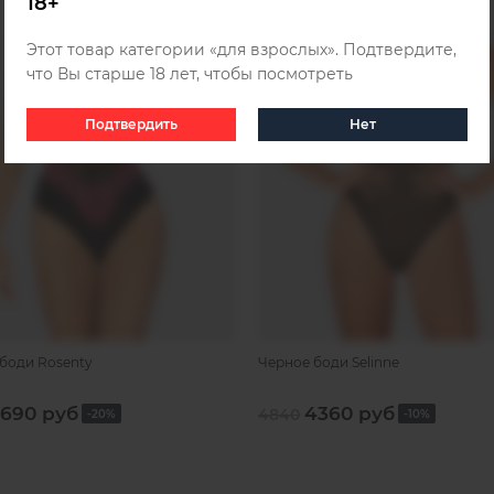
18+
Этот товар категории «для взрослых». Подтвердите,
что Вы старше 18 лет, чтобы посмотреть
Подтвердить
Нет
боди Rosenty
Черное боди Selinne
690 руб
4360 руб
4840
-20%
-10%