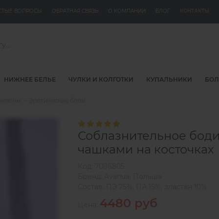
СТЫЕ ВОПРОСЫ
ОБРАТНАЯ СВЯЗЬ
О КОМПАНИИ
БЛОГ
КОНТАКТЫ
НИЖНЕЕ БЕЛЬЕ
ЧУЛКИ И КОЛГОТКИ
КУПАЛЬНИКИ
БОЛ
инезоны
Эротические боди
Соблазнительное бод
чашками на косточках
Код:
7086805
Бренд:
Avanua
,
Польша
Состав:
ПЭ 75%, ПА 15%, эластан 10%
4480 руб
Цена: