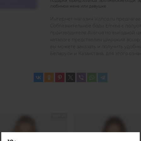
подарки
,
Бренд Avanua
,
Эротические боди
,
Э
любимой жене или девушке
Интернет-магазин Vishco.ru предлагае
Соблазнительное боди Emma с полуот
производителя Avanua по выгодной це
каталоге представлен широкий ассор
вы можете заказать и получить удобн
Беларуси и Казахстана, для этого оз
SALE 20