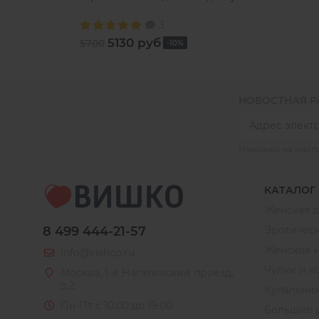
3
5130 руб
5700
-10%
НОВОСТНАЯ 
Нажимая на кноп
КАТАЛОГ
Женская 
8 499 444-21-57
Эротическ
Женское 
info@vishco.ru
Чулки и к
Москва
, 1-й Нагатинский проезд,
д.2
Купальни
Пн-Пт с 10:00 до 19:00
Большие 