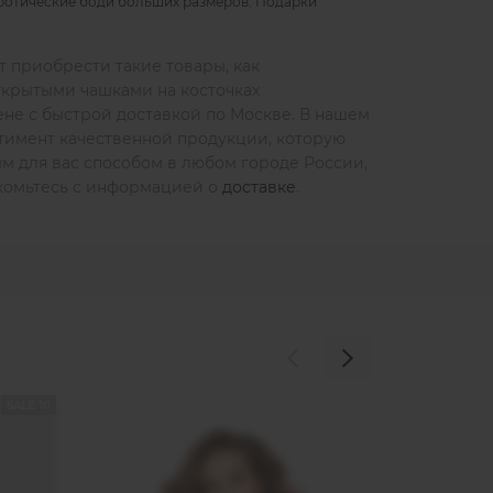
ротические боди больших размеров
,
Подарки
т приобрести такие товары, как
крытыми чашками на косточках
не с быстрой доставкой по Москве. В нашем
тимент качественной продукции, которую
ым для вас способом в любом городе России,
накомьтесь с информацией о
доставке
.
SALE 10