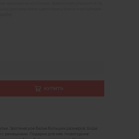
и чашками на косточках. Бретели регулируются по
. Боди декорировано цветочным узором и атласными
оробку.
КУПИТЬ
елье
,
Эротическое белье больших размеров
,
Боди,
е с ремешками
,
Подарки для нее
,
Новогодние