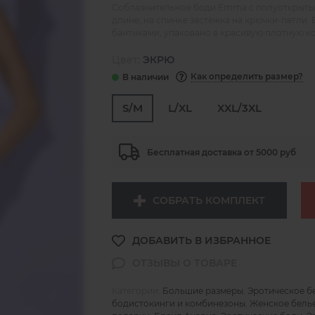
Соблазнительное боди Emma с полуоткрытым
длине, на спинке застежка на крючки-петли
бантиками, упаковано в красивую плотную к
Цвет:
ЭКРЮ
Как определить размер?
S/M
L/XL
XXL/3XL
Бесплатная доставка от 5000 руб
СОБРАТЬ КОМПЛЕКТ
Категории:
Большие размеры
,
Эротическое б
бодистокинги и комбинезоны
,
Женское бель