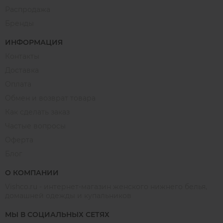
Распродажа
Бренды
ИНФОРМАЦИЯ
Контакты
Доставка
Оплата
Обмен и возврат товара
Как сделать заказ
Частые вопросы
Оферта
Блог
О КОМПАНИИ
Vishco.ru - интернет-магазин женского нижнего белья,
домашней одежды и купальников
МЫ В СОЦИАЛЬНЫХ СЕТЯХ