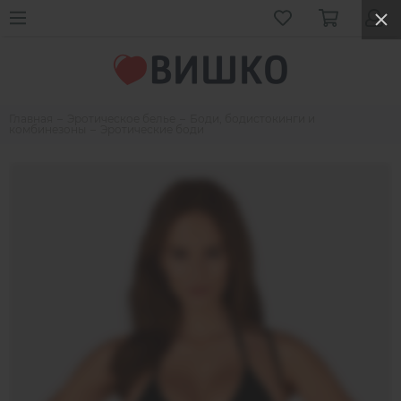
Главная
Эротическое белье
Боди, бодистокинги и
комбинезоны
Эротические боди