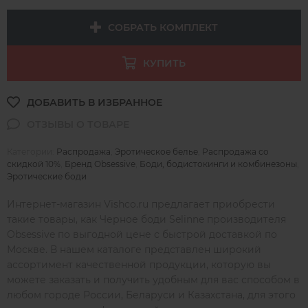
СОБРАТЬ КОМПЛЕКТ
КУПИТЬ
Категории:
Распродажа
,
Эротическое белье
,
Распродажа со
скидкой 10%
,
Бренд Obsessive
,
Боди, бодистокинги и комбинезоны
,
Эротические боди
Интернет-магазин Vishco.ru предлагает приобрести
такие товары, как Черное боди Selinne производителя
Obsessive по выгодной цене с быстрой доставкой по
Москве. В нашем каталоге представлен широкий
ассортимент качественной продукции, которую вы
можете заказать и получить удобным для вас способом в
любом городе России, Беларуси и Казахстана, для этого