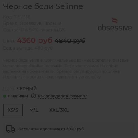
Черное боди Selinne
Код:
7157338
Бренд:
Obsessive
,
Польша
Состав:
ПА 94%, эластан 6%
4360 руб
4840 руб
Цена:
Ваша выгода: 480 руб
Черное боди Selinne. Оригинальные двойные бретели и розовые
металлизированные косточки. Лиф с косточками. На спине
застежка на крючки-петли, бретели регулируются по длине.
Изделие упаковано в красивую плтотную коробку.
Цвет:
ЧЕРНЫЙ
Как определить размер?
XS/S
M/L
XXL/3XL
Бесплатная доставка от 5000 руб