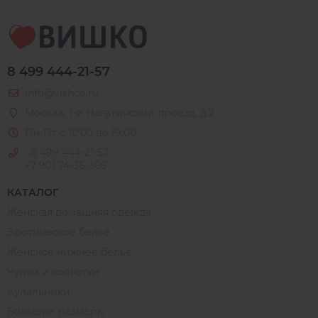
8 499 444-21-57
info@vishco.ru
Москва
, 1-й Нагатинский проезд, д.2
Пн-Пт с 10:00 до 19:00
8 499 444-21-57
+7 901 74-36-366
КАТАЛОГ
Женская домашняя одежда
Эротическое белье
Женское нижнее белье
Чулки и колготки
Купальники
Большие размеры