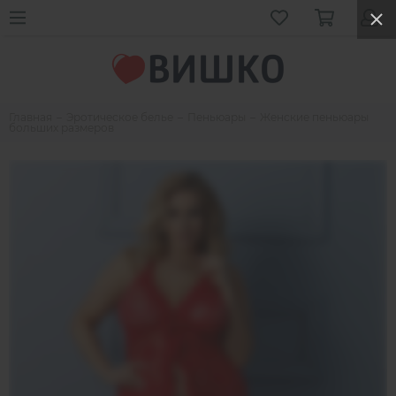
Главная
Эротическое белье
Пеньюары
Женские пеньюары
больших размеров