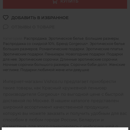
КУПИТЬ
Категории:
Распродажа
,
Эротическое белье
,
Большие размеры
,
Распродажа со скидкой 10%
,
Бренд Gorgeous+
,
Эротическое белье
больших размеров
,
Романтические подарки
,
Эротические платья
,
Эротические подарки
,
Пеньюары
,
Новогодние подарки
,
Подарки
для нее
,
Эротические сорочки
,
Длинные эротические сорочки
,
Ночные сорочки большого размера
,
Сорочки бэби-долл
,
Женские
неглиже
,
Подарки любимой жене или девушке
Интернет-магазин Vishco.ru предлагает приобрести
такие товары, как Красный кружевной пеньюар
производителя Gorgeous+ по выгодной цене с быстрой
доставкой по Москве. В нашем каталоге представлен
широкий ассортимент качественной продукции,
которую вы можете заказать и получить удобным для вас
способом в любом городе России, Беларуси и
Казахстана, для этого ознакомьтесь с информацией о