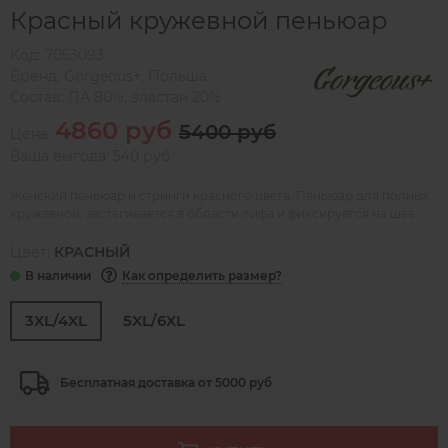
Красный кружевной пеньюар
Код:
7053093
Бренд:
Gorgeous+
,
Польша
Состав:
ПА 80%, эластан 20%
4860 руб
5400 руб
Цена:
Ваша выгода: 540 руб
Женский пеньюар и стринги красного цвета. Пеньюар для полных
кружевной, застегивается в области лифа и фиксируется на шее.
Цвет:
КРАСНЫЙ
Как определить размер?
3XL/4XL
5XL/6XL
Бесплатная доставка от 5000 руб