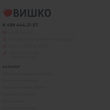
8 499 444-21-57
info@vishco.ru
Москва
, 1-й Нагатинский проезд, д.2
Пн-Пт с 10:00 до 19:00
8 499 444-21-57
+7 901 74-36-366
КАТАЛОГ
Женская домашняя одежда
Эротическое белье
Женское нижнее белье
Чулки и колготки
Купальники
Большие размеры