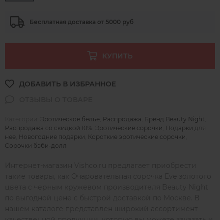
Бесплатная доставка от 5000 руб
КУПИТЬ
Категории:
Эротическое белье
,
Распродажа
,
Бренд Beauty Night
,
Распродажа со скидкой 10%
,
Эротические сорочки
,
Подарки для
нее
,
Новогодние подарки
,
Короткие эротические сорочки
,
Сорочки бэби-долл
Интернет-магазин Vishco.ru предлагает приобрести
такие товары, как Очаровательная сорочка Eve золотого
цвета с черным кружевом производителя Beauty Night
по выгодной цене с быстрой доставкой по Москве. В
нашем каталоге представлен широкий ассортимент
качественной продукции, которую вы можете заказать и