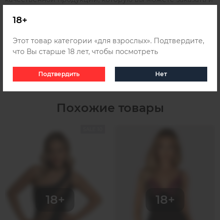
получить удобным для вас способом в любом городе
18+
России, Беларуси и Казахстана, для этого ознакомьтесь с
информацией о
доставке
.
Этот товар категории «для взрослых». Подтвердите,
что Вы старше 18 лет, чтобы посмотреть
Подтвердить
Нет
Похожие товары
SALE 10