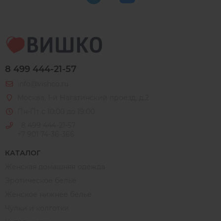
8 499 444-21-57
info@vishco.ru
Москва
, 1-й Нагатинский проезд, д.2
Пн-Пт с 10:00 до 19:00
8 499 444-21-57
+7 901 74-36-366
КАТАЛОГ
Женская домашняя одежда
Эротическое белье
Женское нижнее белье
Чулки и колготки