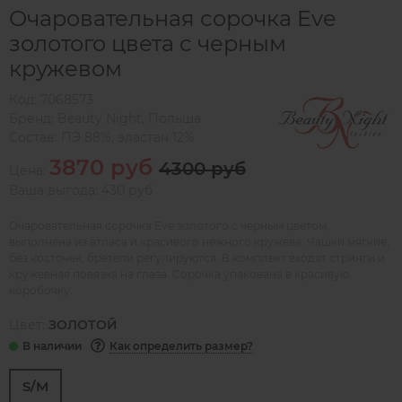
Очаровательная сорочка Eve
золотого цвета с черным
кружевом
Код:
7068573
Бренд:
Beauty Night
,
Польша
Состав:
ПЭ 88%, эластан 12%
3870 руб
4300 руб
Цена:
Ваша выгода: 430 руб
Очаровательная сорочка Eve золотого с черным цветом,
выполнена из атласа и красивого нежного кружева. Чашки мягкие,
без косточек, бретели регулируются. В комплект входят стринги и
кружевная повязка на глаза. Сорочка упакована в красивую
коробочку.
Цвет:
ЗОЛОТОЙ
Как определить размер?
S/M