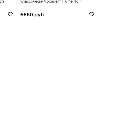
шой
Классический бралетт Truffle Noir
Бюстгальтер -
Truffle Noir
6660 руб
7280 – 78