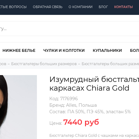
СТЫЕ ВОПРОСЫ
ОБРАТНАЯ СВЯЗЬ
О КОМПАНИИ
БЛОГ
КОНТАКТЫ
НИЖНЕЕ БЕЛЬЕ
ЧУЛКИ И КОЛГОТКИ
КУПАЛЬНИКИ
БОЛ
ров
Бюстгальтеры больших размеров
Бюстгальтеры больших разме
Изумрудный бюстгальт
каркасах Chiara Gold
Код:
7176996
Бренд:
Alles
,
Польша
Состав:
ПА 50%, ПЭ 45%, эластан 5%
7440 руб
Цена:
Бюстгальтер Chiara Gold с чашками на каркас