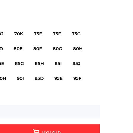
0J
70K
75E
75F
75G
D
80E
80F
80G
80H
5E
85G
85H
85I
85J
90H
90I
95D
95E
95F
КУПИТЬ