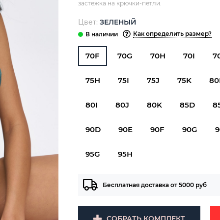
застежка на крючки-петли.
Цвет:
ЗЕЛЕНЫЙ
Как определить размер?
70F
70G
70H
70I
7
75H
75I
75J
75K
80
80I
80J
80K
85D
8
90D
90E
90F
90G
95G
95H
Бесплатная доставка от 5000 руб
СОБРАТЬ КОМПЛЕКТ