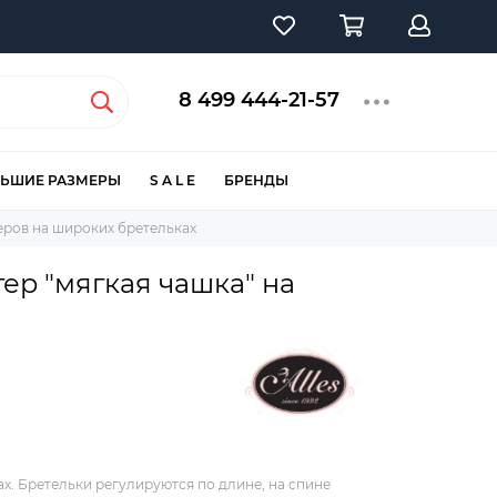
8 499 444-21-57
ЬШИЕ РАЗМЕРЫ
S A L E
БРЕНДЫ
ров на широких бретельках
ер "мягкая чашка" на
ах. Бретельки регулируются по длине, на спине