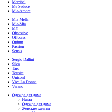
Merribel
Me Seduce
Mia-Amore
Mia-Mella
Mia-Mia
MY
Obsessive
Offcorss
Opium
Passion
Sensis
Sergio Dallini
Silca
Taro
Tousite
Uniconf
Viva La Donna
Verano
Одежда для дома
Назад
Одежда для дома
Женские халаты