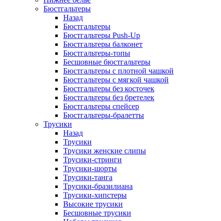
Бюстгальтеры
Назад
Бюстгальтеры
Бюстгальтеры Push-Up
Бюстгальтеры балконет
Бюстгальтеры-топы
Бесшовные бюстгальтеры
Бюстгальтеры с плотной чашкой
Бюстгальтеры с мягкой чашкой
Бюстгальтеры без косточек
Бюстгальтеры без бретелек
Бюстгальтеры спейсер
Бюстгальтеры-бралетты
Трусики
Назад
Трусики
Трусики женские слипы
Трусики-стринги
Трусики-шорты
Трусики-танга
Трусики-бразилиана
Трусики-хипстеры
Высокие трусики
Бесшовные трусики