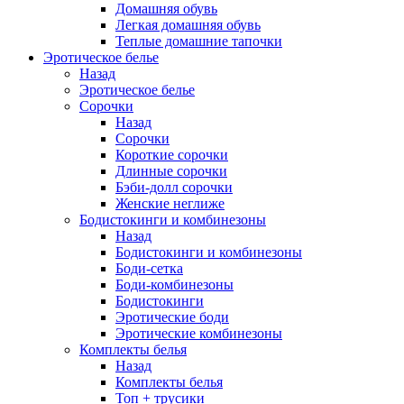
Домашняя обувь
Легкая домашняя обувь
Теплые домашние тапочки
Эротическое белье
Назад
Эротическое белье
Сорочки
Назад
Сорочки
Короткие сорочки
Длинные сорочки
Бэби-долл сорочки
Женские неглиже
Бодистокинги и комбинезоны
Назад
Бодистокинги и комбинезоны
Боди-сетка
Боди-комбинезоны
Бодистокинги
Эротические боди
Эротические комбинезоны
Комплекты белья
Назад
Комплекты белья
Топ + трусики