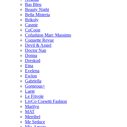
Bas Bleu
Beauty Night
Bella Misteria
Brikoly
Casmir
CoCoon
Cofashion Marc Massimo
Coquette Revue
Devil & Angel
Doctor Nap
Donna
Dreskod
Etna
Evelena
Ewlon
Gabriella
Gorgeous+
Laete
Le Frivole
LivCo Corsetti Fashion
Marilyn
MAT
Merribel
Me Seduce
Mia-Amore