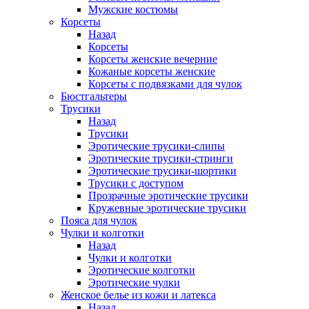
Мужские костюмы
Корсеты
Назад
Корсеты
Корсеты женские вечерние
Кожаные корсеты женские
Корсеты с подвязками для чулок
Бюстгальтеры
Трусики
Назад
Трусики
Эротические трусики-слипы
Эротические трусики-стринги
Эротические трусики-шортики
Трусики с доступом
Прозрачные эротические трусики
Кружевные эротические трусики
Пояса для чулок
Чулки и колготки
Назад
Чулки и колготки
Эротические колготки
Эротические чулки
Женское белье из кожи и латекса
Назад