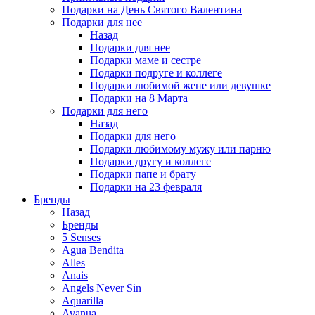
Подарки на День Святого Валентина
Подарки для нее
Назад
Подарки для нее
Подарки маме и сестре
Подарки подруге и коллеге
Подарки любимой жене или девушке
Подарки на 8 Марта
Подарки для него
Назад
Подарки для него
Подарки любимому мужу или парню
Подарки другу и коллеге
Подарки папе и брату
Подарки на 23 февраля
Бренды
Назад
Бренды
5 Senses
Agua Bendita
Alles
Anais
Angels Never Sin
Aquarilla
Avanua