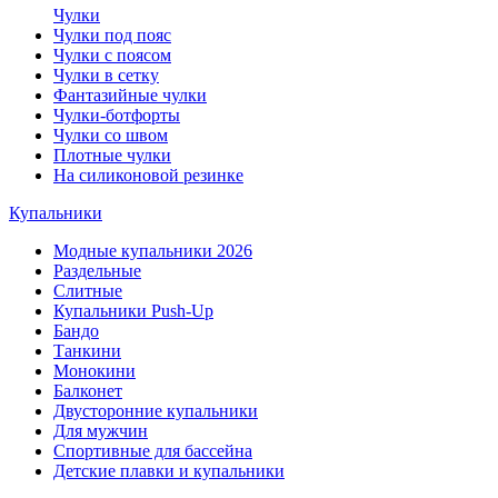
Чулки
Чулки под пояс
Чулки с поясом
Чулки в сетку
Фантазийные чулки
Чулки-ботфорты
Чулки со швом
Плотные чулки
На силиконовой резинке
Купальники
Модные купальники 2026
Раздельные
Слитные
Купальники Push-Up
Бандо
Танкини
Монокини
Балконет
Двусторонние купальники
Для мужчин
Спортивные для бассейна
Детские плавки и купальники