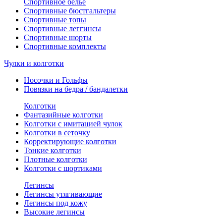
Спортивное белье
Спортивные бюстгальтеры
Спортивные топы
Спортивные леггинсы
Спортивные шорты
Спортивные комплекты
Чулки и колготки
Носочки и Гольфы
Повязки на бедра / бандалетки
Колготки
Фантазийные колготки
Колготки с имитацией чулок
Колготки в сеточку
Корректирующие колготки
Тонкие колготки
Плотные колготки
Колготки с шортиками
Легинсы
Легинсы утягивающие
Легинсы под кожу
Высокие легинсы