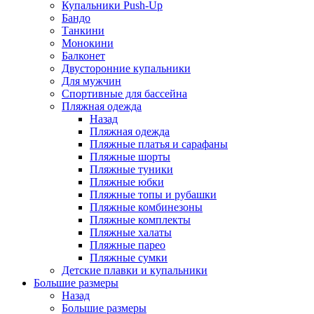
Купальники Push-Up
Бандо
Танкини
Монокини
Балконет
Двусторонние купальники
Для мужчин
Спортивные для бассейна
Пляжная одежда
Назад
Пляжная одежда
Пляжные платья и сарафаны
Пляжные шорты
Пляжные туники
Пляжные юбки
Пляжные топы и рубашки
Пляжные комбинезоны
Пляжные комплекты
Пляжные халаты
Пляжные парео
Пляжные сумки
Детские плавки и купальники
Большие размеры
Назад
Большие размеры