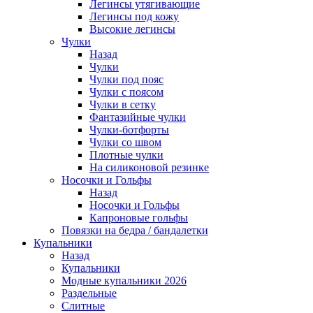
Легинсы утягивающие
Легинсы под кожу
Высокие легинсы
Чулки
Назад
Чулки
Чулки под пояс
Чулки с поясом
Чулки в сетку
Фантазийные чулки
Чулки-ботфорты
Чулки со швом
Плотные чулки
На силиконовой резинке
Носочки и Гольфы
Назад
Носочки и Гольфы
Капроновые гольфы
Повязки на бедра / бандалетки
Купальники
Назад
Купальники
Модные купальники 2026
Раздельные
Слитные