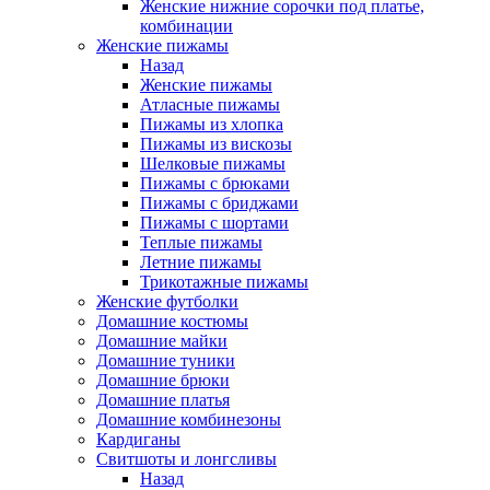
Женские нижние сорочки под платье,
комбинации
Женские пижамы
Назад
Женские пижамы
Атласные пижамы
Пижамы из хлопка
Пижамы из вискозы
Шелковые пижамы
Пижамы с брюками
Пижамы с бриджами
Пижамы с шортами
Теплые пижамы
Летние пижамы
Трикотажные пижамы
Женские футболки
Домашние костюмы
Домашние майки
Домашние туники
Домашние брюки
Домашние платья
Домашние комбинезоны
Кардиганы
Свитшоты и лонгсливы
Назад