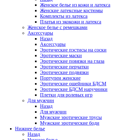
Женское белье из кожи и латекса
Женские латексные костюмы
Комплекты из латекса
Платья из экокожи и латекса
Женское белье с ремешками
Аксессуары
Назад
Аксессуары
Эротические пэстисы на соски
Эротические маски
Эротические повязки на глаза
Эротические перчатки
Эротические подвязки
Портупеи женские
Эротические ошейники БДСМ
Эротические БДСМ наручники
Плетки для ролевых игр
Для мужчин
Назад
Для мужчин
Мужские эротические трусы
Мужские эротические боди
Нижнее белье
Назад
Нижнее белье