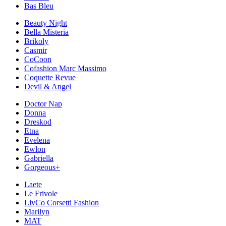
Bas Bleu
Beauty Night
Bella Misteria
Brikoly
Casmir
CoCoon
Cofashion Marc Massimo
Coquette Revue
Devil & Angel
Doctor Nap
Donna
Dreskod
Etna
Evelena
Ewlon
Gabriella
Gorgeous+
Laete
Le Frivole
LivCo Corsetti Fashion
Marilyn
MAT