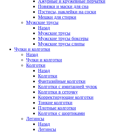
Ажурные и кружевные перчатки
Повязки и маски для сна
Пэстисы, наклейки на соски
Мешки для стирки
Мужские трусы
Назад
Мужские трусы
Мужские трусы боксеры
Мужские трусы слипы
Чулки и колготки
Назад
Чулки и колготки
Колготки
Назад
Колготки
Фантазийные колготки
Колготки с имитацией чулок
Колготки в сеточку
Корректирующие колготки
Тонкие колготки
Плотные колготки
Колготки с шортиками
Легинсы
Назад
Легинсы