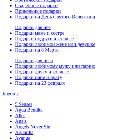
Свадебные подарки
Прикольные подарки
Подарки на День Святого Валентина
Подарки для нее
Подарки маме и сестре
Подарки подруге и коллеге
Подарки любимой жене или девушке
Подарки на 8 Марта
Подарки для него
Подарки любимому мужу или парню
Подарки другу и коллеге
Подарки папе и брату
Подарки на 23 февраля
Бренды
5 Senses
Agua Bendita
Alles
Anais
Angels Never Sin
Aquarilla
Avanua