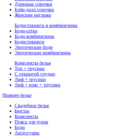
Длинные сорочки
Бэби-долл сорочки
Женские неглиже
Бодистокинги и комбинезоны
Боди-сетка
Боди-комбинезоны
Бодистокинги
Эротические боди
Эротические комбинезоны
Комплекты белья
Топ + трусики
С открытой грудью
Лиф + трусики
Лиф + пояс + трусики
Нижнее белье
Свадебное белье
Бюстье
Комплекты
Пояса для чулок
Боди
Аксессуары