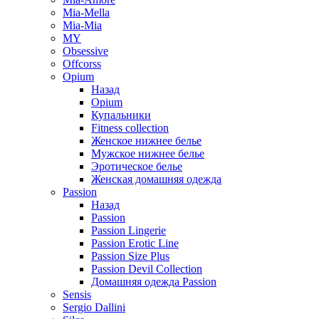
Mia-Mella
Mia-Mia
MY
Obsessive
Offcorss
Opium
Назад
Opium
Купальники
Fitness collection
Женское нижнее белье
Мужское нижнее белье
Эротическое белье
Женская домашняя одежда
Passion
Назад
Passion
Passion Lingerie
Passion Erotic Line
Passion Size Plus
Passion Devil Collection
Домашняя одежда Passion
Sensis
Sergio Dallini