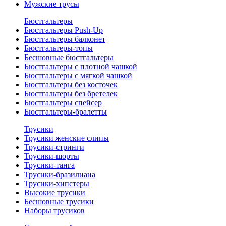
Мужские трусы
Бюстгальтеры
Бюстгальтеры Push-Up
Бюстгальтеры балконет
Бюстгальтеры-топы
Бесшовные бюстгальтеры
Бюстгальтеры с плотной чашкой
Бюстгальтеры с мягкой чашкой
Бюстгальтеры без косточек
Бюстгальтеры без бретелек
Бюстгальтеры спейсер
Бюстгальтеры-бралетты
Трусики
Трусики женские слипы
Трусики-стринги
Трусики-шорты
Трусики-танга
Трусики-бразилиана
Трусики-хипстеры
Высокие трусики
Бесшовные трусики
Наборы трусиков