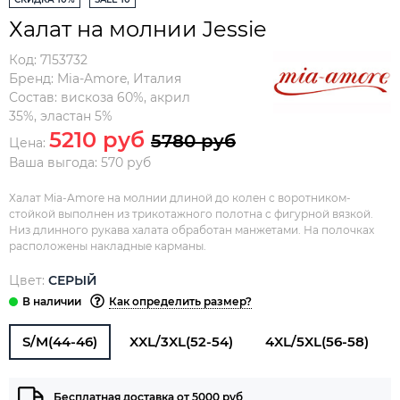
Халат на молнии Jessie
Код:
7153732
Бренд:
Mia-Amore
,
Италия
Состав:
вискоза 60%, акрил
35%, эластан 5%
5210 руб
5780 руб
Цена:
Ваша выгода: 570 руб
Халат Mia-Amore на молнии длиной до колен с воротником-
стойкой выполнен из трикотажного полотна c фигурной вязкой.
Низ длинного рукава халата обработан манжетами. На полочках
расположены накладные карманы.
Цвет:
СЕРЫЙ
Как определить размер?
S/M(44-46)
XXL/3XL(52-54)
4XL/5XL(56-58)
Бесплатная доставка от 5000 руб