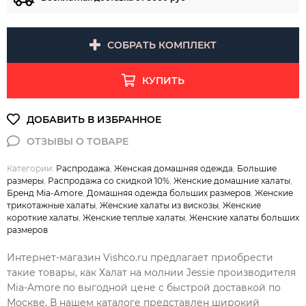
СОБРАТЬ КОМПЛЕКТ
КУПИТЬ
Категории:
Распродажа
,
Женская домашняя одежда
,
Большие
размеры
,
Распродажа со скидкой 10%
,
Женские домашние халаты
,
Бренд Mia-Amore
,
Домашняя одежда больших размеров
,
Женские
трикотажные халаты
,
Женские халаты из вискозы
,
Женские
короткие халаты
,
Женские теплые халаты
,
Женские халаты больших
размеров
Интернет-магазин Vishco.ru предлагает приобрести
такие товары, как Халат на молнии Jessie производителя
Mia-Amore по выгодной цене с быстрой доставкой по
Москве. В нашем каталоге представлен широкий