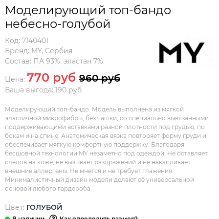
Моделирующий топ-бандо
небесно-голубой
Код:
7140401
Бренд:
MY
,
Сербия
Состав:
ПА 93%, эластан 7%
770 руб
960 руб
Цена:
Ваша выгода: 190 руб
Моделирующий топ-бандо. Модель выполнена из мягкой
эластичной микрофибры, без чашки, со специально вывязанными
поддерживающими вставками разной плотности под грудью, по
бокам и на спине. Анатомическая вязка повторяет форму груди и
обеспечивает мягкую комфортную поддержку. Благодаря
бесшовной технологии MY незаметно под одеждой. Не оставляет
следов на коже, не вызывает раздражений и не накапливает
внешние аллергены. Не мнется и не требует глажения.
Минималистичный дизайн модели делают её универсальной
основой любого гардероба.
Цвет:
ГОЛУБОЙ
Как определить размер?