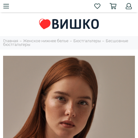
Главная
Женское нижнее белье
Бюстгальтеры
Бесшовные
бюстгальтеры