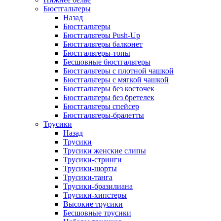
Бюстгальтеры
Назад
Бюстгальтеры
Бюстгальтеры Push-Up
Бюстгальтеры балконет
Бюстгальтеры-топы
Бесшовные бюстгальтеры
Бюстгальтеры с плотной чашкой
Бюстгальтеры с мягкой чашкой
Бюстгальтеры без косточек
Бюстгальтеры без бретелек
Бюстгальтеры спейсер
Бюстгальтеры-бралетты
Трусики
Назад
Трусики
Трусики женские слипы
Трусики-стринги
Трусики-шорты
Трусики-танга
Трусики-бразилиана
Трусики-хипстеры
Высокие трусики
Бесшовные трусики