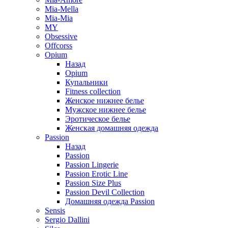
Mia-Mella
Mia-Mia
MY
Obsessive
Offcorss
Opium
Назад
Opium
Купальники
Fitness collection
Женское нижнее белье
Мужское нижнее белье
Эротическое белье
Женская домашняя одежда
Passion
Назад
Passion
Passion Lingerie
Passion Erotic Line
Passion Size Plus
Passion Devil Collection
Домашняя одежда Passion
Sensis
Sergio Dallini