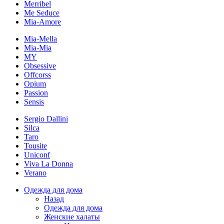
Merribel
Me Seduce
Mia-Amore
Mia-Mella
Mia-Mia
MY
Obsessive
Offcorss
Opium
Passion
Sensis
Sergio Dallini
Silca
Taro
Tousite
Uniconf
Viva La Donna
Verano
Одежда для дома
Назад
Одежда для дома
Женские халаты