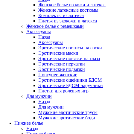
Женское белье из кожи и латекса
Женские латексные костюмы
Комплекты из латекса
Платья из экокожи и латекса
Женское белье с ремешками
Аксессуары
Назад
Аксессуары
Эротические пэстисы на соски
Эротические маски
Эротические повязки на глаза
Эротические перчатки
Эротические подвязки
Портупеи женские
Эротические ошейники БДСМ
Эротические БДСМ наручники
Плетки для ролевых игр
Для мужчин
Назад
Для мужчин
Мужские эротические трусы
Мужские эротические боди
Нижнее белье
Назад
Нижнее белье