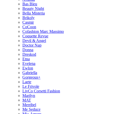
Bas Bleu
Beauty Night
Bella Misteria
Brikoly
Casmir
CoCoon
Cofashion Marc Massimo
Coquette Revue
Devil & Angel
Doctor Nap
Donna
Dreskod
Etna
Evelena
Ewlon
Gabriella
Gorgeous+
Laete
Le Frivole
LivCo Corsetti Fashion
Marilyn
MAT
Merribel
Me Seduce
Mia-Amore