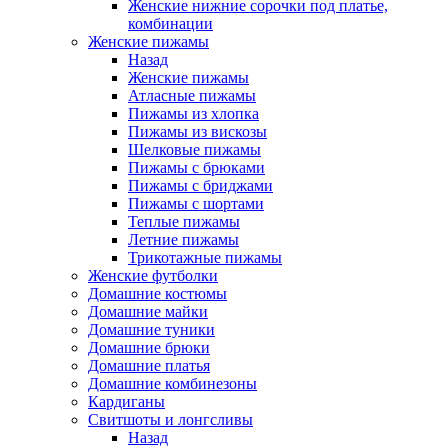
Женские нижние сорочки под платье,
комбинации
Женские пижамы
Назад
Женские пижамы
Атласные пижамы
Пижамы из хлопка
Пижамы из вискозы
Шелковые пижамы
Пижамы с брюками
Пижамы с бриджами
Пижамы с шортами
Теплые пижамы
Летние пижамы
Трикотажные пижамы
Женские футболки
Домашние костюмы
Домашние майки
Домашние туники
Домашние брюки
Домашние платья
Домашние комбинезоны
Кардиганы
Свитшоты и лонгсливы
Назад