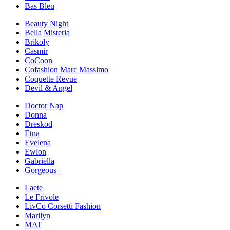
Bas Bleu
Beauty Night
Bella Misteria
Brikoly
Casmir
CoCoon
Cofashion Marc Massimo
Coquette Revue
Devil & Angel
Doctor Nap
Donna
Dreskod
Etna
Evelena
Ewlon
Gabriella
Gorgeous+
Laete
Le Frivole
LivCo Corsetti Fashion
Marilyn
MAT