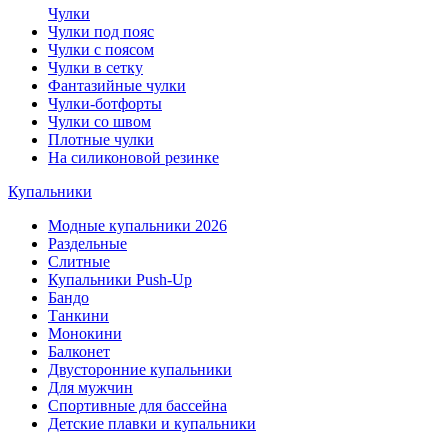
Чулки
Чулки под пояс
Чулки с поясом
Чулки в сетку
Фантазийные чулки
Чулки-ботфорты
Чулки со швом
Плотные чулки
На силиконовой резинке
Купальники
Модные купальники 2026
Раздельные
Слитные
Купальники Push-Up
Бандо
Танкини
Монокини
Балконет
Двусторонние купальники
Для мужчин
Спортивные для бассейна
Детские плавки и купальники