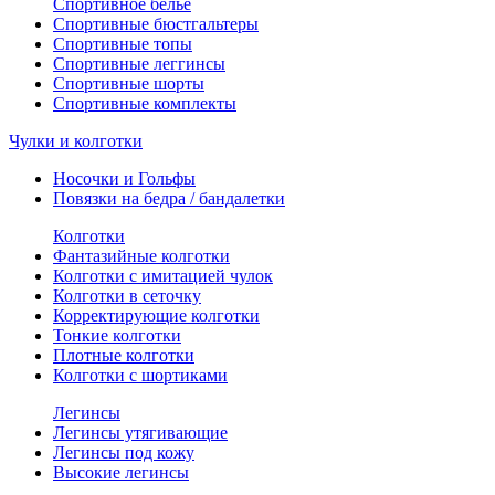
Спортивное белье
Спортивные бюстгальтеры
Спортивные топы
Спортивные леггинсы
Спортивные шорты
Спортивные комплекты
Чулки и колготки
Носочки и Гольфы
Повязки на бедра / бандалетки
Колготки
Фантазийные колготки
Колготки с имитацией чулок
Колготки в сеточку
Корректирующие колготки
Тонкие колготки
Плотные колготки
Колготки с шортиками
Легинсы
Легинсы утягивающие
Легинсы под кожу
Высокие легинсы