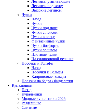
Легинсы утягивающие
Легинсы под кожу
Высокие легинсы
Чулки
Назад
Чулки
Чулки под пояс
Чулки с поясом
Чулки в сетку
Фантазийные чулки
Чулки-ботфорты
Чулки со швом
Плотные чулки
На силиконовой резинке
Носочки и Гольфы
Назад
Носочки и Гольфы
Капроновые гольфы
Повязки на бедра / бандалетки
Купальники
Назад
Купальники
Модные купальники 2026
Раздельные
Слитные