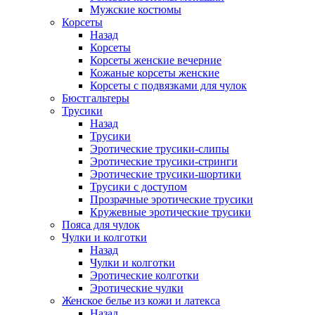
Мужские костюмы
Корсеты
Назад
Корсеты
Корсеты женские вечерние
Кожаные корсеты женские
Корсеты с подвязками для чулок
Бюстгальтеры
Трусики
Назад
Трусики
Эротические трусики-слипы
Эротические трусики-стринги
Эротические трусики-шортики
Трусики с доступом
Прозрачные эротические трусики
Кружевные эротические трусики
Пояса для чулок
Чулки и колготки
Назад
Чулки и колготки
Эротические колготки
Эротические чулки
Женское белье из кожи и латекса
Назад