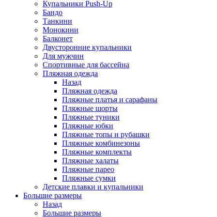
Купальники Push-Up
Бандо
Танкини
Монокини
Балконет
Двусторонние купальники
Для мужчин
Спортивные для бассейна
Пляжная одежда
Назад
Пляжная одежда
Пляжные платья и сарафаны
Пляжные шорты
Пляжные туники
Пляжные юбки
Пляжные топы и рубашки
Пляжные комбинезоны
Пляжные комплекты
Пляжные халаты
Пляжные парео
Пляжные сумки
Детские плавки и купальники
Большие размеры
Назад
Большие размеры