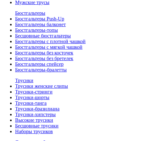
Мужские трусы
Бюстгальтеры
Бюстгальтеры Push-Up
Бюстгальтеры балконет
Бюстгальтеры-топы
Бесшовные бюстгальтеры
Бюстгальтеры с плотной чашкой
Бюстгальтеры с мягкой чашкой
Бюстгальтеры без косточек
Бюстгальтеры без бретелек
Бюстгальтеры спейсер
Бюстгальтеры-бралетты
Трусики
Трусики женские слипы
Трусики-стринги
Трусики-шорты
Трусики-танга
Трусики-бразилиана
Трусики-хипстеры
Высокие трусики
Бесшовные трусики
Наборы трусиков