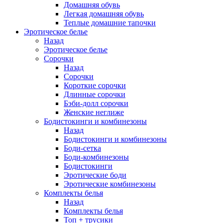
Домашняя обувь
Легкая домашняя обувь
Теплые домашние тапочки
Эротическое белье
Назад
Эротическое белье
Сорочки
Назад
Сорочки
Короткие сорочки
Длинные сорочки
Бэби-долл сорочки
Женские неглиже
Бодистокинги и комбинезоны
Назад
Бодистокинги и комбинезоны
Боди-сетка
Боди-комбинезоны
Бодистокинги
Эротические боди
Эротические комбинезоны
Комплекты белья
Назад
Комплекты белья
Топ + трусики