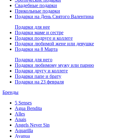
Свадебные подарки
Прикольные подарки
Подарки на День Святого Валентина
Подарки для нее
Подарки маме и сестре
Подарки подруге и коллеге
Подарки любимой жене или девушке
Подарки на 8 Марта
Подарки для него
Подарки любимому мужу или парню
Подарки другу и коллеге
Подарки папе и брату
Подарки на 23 февраля
Бренды
5 Senses
Agua Bendita
Alles
Anais
Angels Never Sin
Aquarilla
Avanua