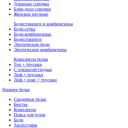
Длинные сорочки
Бэби-долл сорочки
Женские неглиже
Бодистокинги и комбинезоны
Боди-сетка
Боди-комбинезоны
Бодистокинги
Эротические боди
Эротические комбинезоны
Комплекты белья
Топ + трусики
С открытой грудью
Лиф + трусики
Лиф + пояс + трусики
Нижнее белье
Свадебное белье
Бюстье
Комплекты
Пояса для чулок
Боди
Аксессуары