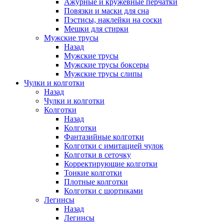
Ажурные и кружевные перчатки
Повязки и маски для сна
Пэстисы, наклейки на соски
Мешки для стирки
Мужские трусы
Назад
Мужские трусы
Мужские трусы боксеры
Мужские трусы слипы
Чулки и колготки
Назад
Чулки и колготки
Колготки
Назад
Колготки
Фантазийные колготки
Колготки с имитацией чулок
Колготки в сеточку
Корректирующие колготки
Тонкие колготки
Плотные колготки
Колготки с шортиками
Легинсы
Назад
Легинсы