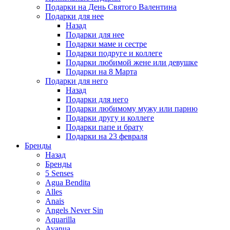
Подарки на День Святого Валентина
Подарки для нее
Назад
Подарки для нее
Подарки маме и сестре
Подарки подруге и коллеге
Подарки любимой жене или девушке
Подарки на 8 Марта
Подарки для него
Назад
Подарки для него
Подарки любимому мужу или парню
Подарки другу и коллеге
Подарки папе и брату
Подарки на 23 февраля
Бренды
Назад
Бренды
5 Senses
Agua Bendita
Alles
Anais
Angels Never Sin
Aquarilla
Avanua