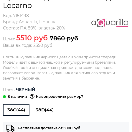
Locarno
Код:
7151498
Бренд:
Aquarilla
,
Польша
Состав:
ПА 80%, эластан 20%
5510 руб
7860 руб
Цена:
Ваша выгода: 2350 руб
Слитный купальник черного цвета с ярким принтом спереди.
Модель идет с вшитой чашкой и регулируемыми бретелями.
Особый крой и специальная приятная для кожи подкладка
позволяют использовать купальник для активного отдыха и
занятий в бассейне.
Цвет:
ЧЕРНЫЙ
Как определить размер?
38C(44)
38D(44)
Бесплатная доставка от 5000 руб