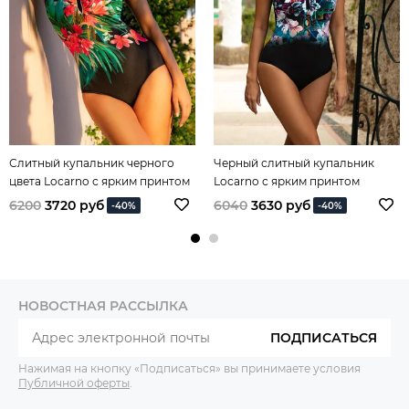
Слитный купальник черного
Черный слитный купальник
цвета Locarno с ярким принтом
Locarno с ярким принтом
спереди
спереди
6200
3720 руб
6040
3630 руб
-40%
-40%
НОВОСТНАЯ РАССЫЛКА
ПОДПИСАТЬСЯ
Нажимая на кнопку «Подписаться» вы принимаете условия
Публичной оферты
.