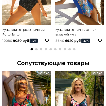
Купальник с ярким принтом
Купальник с принтованной
Porto Santo
вставкой Mela
10080
9080 руб
8640
6920 руб
-10%
-20%
Сопутствующие товары
SALE 40
SALE 40