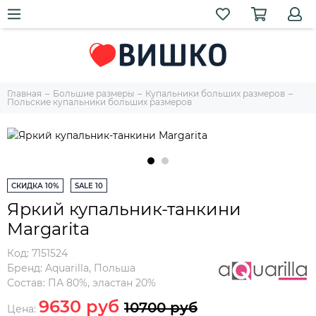
Главная
Большие размеры
Купальники больших размеров
Польские купальники больших размеров
СКИДКА 10%
SALE 10
Яркий купальник-танкини
Margarita
Код:
7151524
Бренд:
Aquarilla
,
Польша
Состав:
ПА 80%, эластан 20%
9630 руб
10700 руб
Цена: