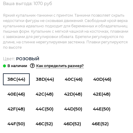
Ваша выгода: 1070 руб
Яркий купальник-танкини с принтом. Танкини позволяет скрыть
недостатки фигуры не сковывая движений. Свободный крой верха
купальника идеально подходит для беременных и обладательниц
пышных форм. Купальник с мягкой чашкой на косточках, плавками
с завязками для регулировки обхвата. Бретели регулируются по
длине, на спинке нерегулируемая застежка. Плавки регулируются
по высоте
Цвет:
РОЗОВЫЙ
Как определить размер?
38C(44)
38D(44)
40C(46)
40D(46)
40E(46)
42C(48)
42D(48)
42E(48)
42F(48)
44C(50)
44D(50)
44E(50)
44F(50)
46C(52)
46D(52)
46E(52)