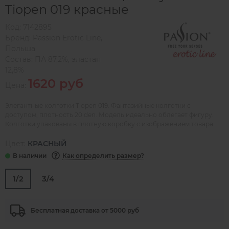
Tiopen 019 красные
Код:
7142895
Бренд:
Passion Erotic Line
,
Польша
Состав:
ПА 87,2%, эластан
12,8%
1620 руб
Цена:
Элегантные колготки Tiopen 019. Фантазийные колготки с
доступом, плотность 20 den. Модель идеально облегает фигуру.
Колготки упакованы в плотную коробку с изображением товара.
Цвет:
КРАСНЫЙ
Как определить размер?
1/2
3/4
Бесплатная доставка от 5000 руб