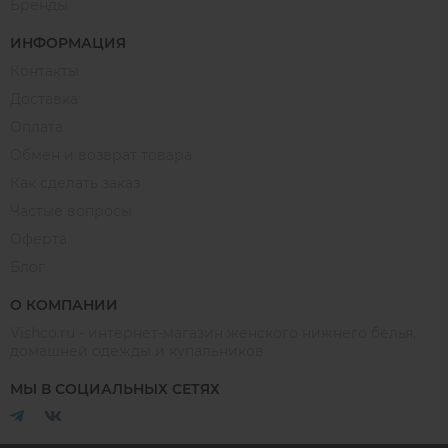
Бренды
ИНФОРМАЦИЯ
Контакты
Доставка
Оплата
Обмен и возврат товара
Как сделать заказ
Частые вопросы
Оферта
Блог
О КОМПАНИИ
Vishco.ru - интернет-магазин женского нижнего белья,
домашней одежды и купальников
МЫ В СОЦИАЛЬНЫХ СЕТЯХ