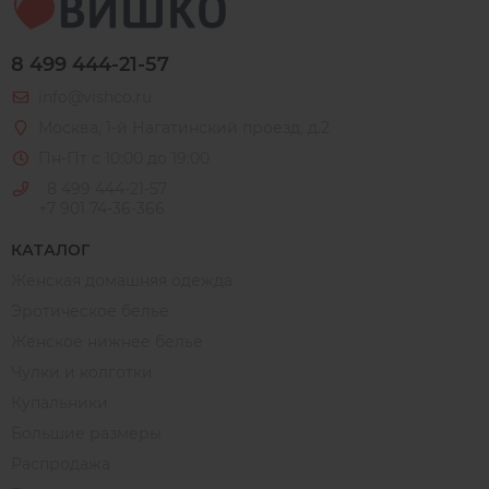
8 499 444-21-57
info@vishco.ru
Москва
, 1-й Нагатинский проезд, д.2
Пн-Пт с 10:00 до 19:00
8 499 444-21-57
+7 901 74-36-366
КАТАЛОГ
Женская домашняя одежда
Эротическое белье
Женское нижнее белье
Чулки и колготки
Купальники
Большие размеры
Распродажа