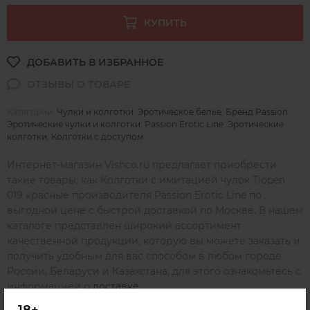
КУПИТЬ
Категории:
Чулки и колготки
,
Эротическое белье
,
Бренд Passion
,
Эротические чулки и колготки
,
Passion Erotic Line
,
Эротические
колготки
,
Колготки с доступом
Интернет-магазин Vishco.ru предлагает приобрести
такие товары, как Колготки с имитацией чулок Tiopen
019 красные производителя Passion Erotic Line по
выгодной цене с быстрой доставкой по Москве. В нашем
каталоге представлен широкий ассортимент
качественной продукции, которую вы можете заказать и
получить удобным для вас способом в любом городе
России, Беларуси и Казахстана, для этого ознакомьтесь с
информацией о
доставке
.